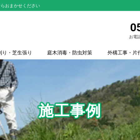
ならおまかせください
0
お電話
刈り・芝生張り
庭木消毒・防虫対策
外構工事・片
施工事例