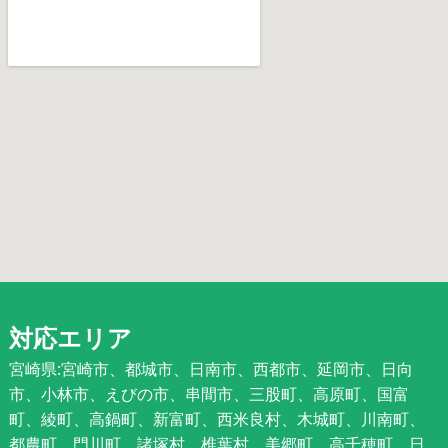
対応エリア
宮崎県:宮崎市、都城市、日南市、西都市、延岡市、日向
市、小林市、えびの市、串間市、三股町、高原町、国富
町、綾町、高鍋町、新富町、西米良村、木城町、川南町、
都農町、門川町、諸塚村、椎葉村、美郷町、高千穂町、日