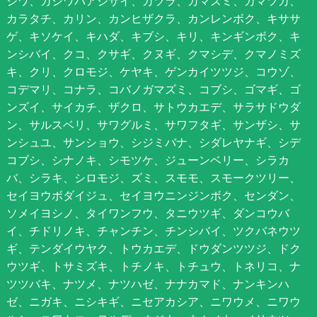
シワ、カシワバアジサイ、カツラ、ガマズミ、カマツカ、
カラタチ、カリン、カンヒザクラ、カンレンボク、キササ
ゲ、キソケイ、キハダ、キブシ、キリ、キンギンボク、キ
ンシバイ、クコ、クサギ、クヌギ、クマシデ、クマノミズ
キ、クリ、クロモジ、ケヤキ、ゲンカイツツジ、コウゾ、
コデマリ、コナラ、コバノガマズミ、コブシ、ゴマギ、ゴ
ンズイ、サイカチ、ザクロ、サトウカエデ、サラサドウダ
ン、サルスベリ、サワグルミ、サワフタギ、サンザシ、サ
ンシュユ、サンショウ、シジミバナ、シダレヤナギ、シデ
コブシ、シナノキ、シモツケ、ジューンベリー、シラカ
バ、シラキ、シロモジ、ズミ、スモモ、スモークツリー、
セイヨウボダイジュ、セイヨウニンジンボク、センダン、
ソメイヨシノ、タイワンフウ、タニウツギ、ダンコウバ
イ、チドリノキ、チャンチン、チンシバイ、ツクバネウツ
ギ、テンダイウヤク、トウカエデ、ドウダンツツジ、ドク
ウツギ、トサミズキ、トチノキ、トチュウ、トネリコ、ナ
ツツバキ、ナツメ、ナツハゼ、ナナカマド、ナンキンハ
ゼ、ニガキ、ニシキギ、ニセアカシア、ニワウメ、ニワウ