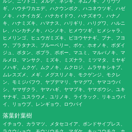
ルシ、ニワトコ、ヌルデ、ネジキ、ネムノキ、ノリウツ
ギ、ハウチワカエデ、ハクウンボク、ハコネウツギ、ハゼ
ノキ、ハナイカダ、ハナカイドウ、ハナズオウ、ハナノ
キ、ハナミズキ、ハマナス、ハリギリ、ハリグワ、ハルニ
レ、ハンカチノキ、ハンノキ、ヒメウツギ、ヒメシャラ、
ヒメリンゴ、ヒュウガミズキ、ビヨウヤナギ、ブナ、フヨ
ウ、プラタナス、ブルーベリー、ボケ、ホオノキ、ボダイ
ジュ、ボタン、ポプラ、ポポー、マユミ、マルバノキ、マ
ルメロ、マンサク、ミズキ、ミズナラ、ミツマタ、ミヤギ
ノハギ、ムクゲ、ムクノキ、ムクロジ、ムラサキシキブ、
ムレスズメ、メギ、メグスリノキ、モクゲンジ、モクレ
ン、モミジバフウ、ヤブデマリ、ヤマグワ、ヤマコウバ
シ、ヤマザクラ、ヤマハギ、ヤマブキ、ヤマボウシ、ユキ
ヤナギ、ユスラウメ、ユリノキ、ライラック、リキュウバ
イ、リョウブ、レンギョウ、ロウバイ
落葉針葉樹
イチョウ、カラマツ、メタセコイア、ポンドサイプレス、
ラクウショウ、モウソウチク、マダケ、キッコウチク、ホ