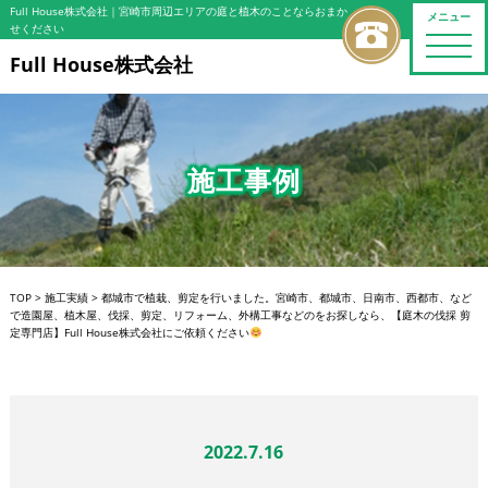
Full House株式会社
｜宮崎市周辺エリアの庭と植木のことならおまか
メニュー
せください
toggle
naviga
Full House株式会社
施工事例
TOP
>
施工実績
>
都城市で植栽、剪定を行いました。宮崎市、都城市、日南市、西都市、など
で造園屋、植木屋、伐採、剪定、リフォーム、外構工事などのをお探しなら、【庭木の伐採 剪
定専門店】Full House株式会社にご依頼ください
2022.7.16