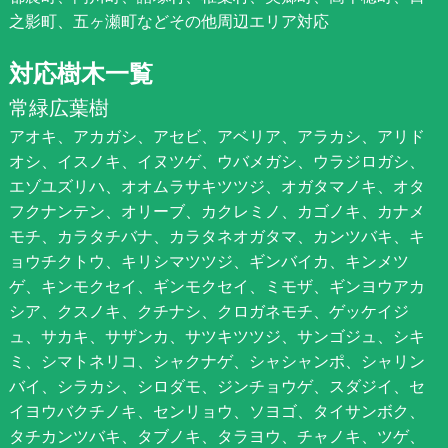
之影町、五ヶ瀬町などその他周辺エリア対応
対応樹木一覧
常緑広葉樹
アオキ、アカガシ、アセビ、アベリア、アラカシ、アリド
オシ、イスノキ、イヌツゲ、ウバメガシ、ウラジロガシ、
エゾユズリハ、オオムラサキツツジ、オガタマノキ、オタ
フクナンテン、オリーブ、カクレミノ、カゴノキ、カナメ
モチ、カラタチバナ、カラタネオガタマ、カンツバキ、キ
ョウチクトウ、キリシマツツジ、ギンバイカ、キンメツ
ゲ、キンモクセイ、ギンモクセイ、ミモザ、ギンヨウアカ
シア、クスノキ、クチナシ、クロガネモチ、ゲッケイジ
ュ、サカキ、サザンカ、サツキツツジ、サンゴジュ、シキ
ミ、シマトネリコ、シャクナゲ、シャシャンポ、シャリン
バイ、シラカシ、シロダモ、ジンチョウゲ、スダジイ、セ
イヨウバクチノキ、センリョウ、ソヨゴ、タイサンボク、
タチカンツバキ、タブノキ、タラヨウ、チャノキ、ツゲ、