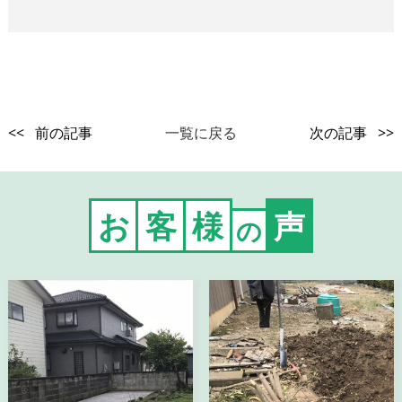
<< 前の記事
一覧に戻る
次の記事 >>
お
客
様
声
の