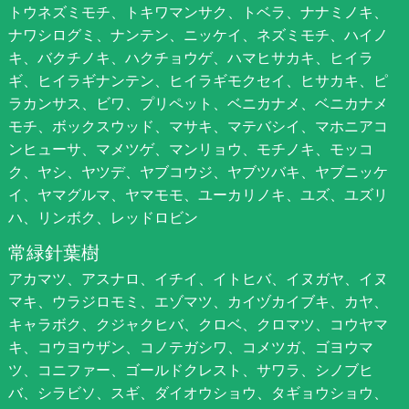
トウネズミモチ、トキワマンサク、トベラ、ナナミノキ、
ナワシログミ、ナンテン、ニッケイ、ネズミモチ、ハイノ
キ、バクチノキ、ハクチョウゲ、ハマヒサカキ、ヒイラ
ギ、ヒイラギナンテン、ヒイラギモクセイ、ヒサカキ、ピ
ラカンサス、ビワ、プリペット、ベニカナメ、ベニカナメ
モチ、ボックスウッド、マサキ、マテバシイ、マホニアコ
ンヒューサ、マメツゲ、マンリョウ、モチノキ、モッコ
ク、ヤシ、ヤツデ、ヤブコウジ、ヤブツバキ、ヤブニッケ
イ、ヤマグルマ、ヤマモモ、ユーカリノキ、ユズ、ユズリ
ハ、リンボク、レッドロビン
常緑針葉樹
アカマツ、アスナロ、イチイ、イトヒバ、イヌガヤ、イヌ
マキ、ウラジロモミ、エゾマツ、カイヅカイブキ、カヤ、
キャラボク、クジャクヒバ、クロベ、クロマツ、コウヤマ
キ、コウヨウザン、コノテガシワ、コメツガ、ゴヨウマ
ツ、コニファー、ゴールドクレスト、サワラ、シノブヒ
バ、シラビソ、スギ、ダイオウショウ、タギョウショウ、