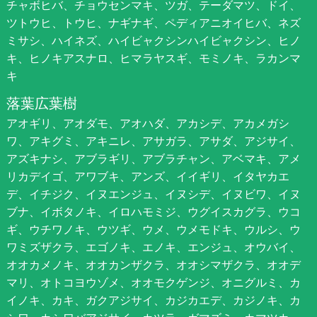
チャボヒバ、チョウセンマキ、ツガ、テーダマツ、ドイ、
ツトウヒ、トウヒ、ナギナギ、ペディアニオイヒバ、ネズ
ミサシ、ハイネズ、ハイビャクシンハイビャクシン、ヒノ
キ、ヒノキアスナロ、ヒマラヤスギ、モミノキ、ラカンマ
キ
落葉広葉樹
アオギリ、アオダモ、アオハダ、アカシデ、アカメガシ
ワ、アキグミ、アキニレ、アサガラ、アサダ、アジサイ、
アズキナシ、アブラギリ、アブラチャン、アベマキ、アメ
リカデイゴ、アワブキ、アンズ、イイギリ、イタヤカエ
デ、イチジク、イヌエンジュ、イヌシデ、イヌビワ、イヌ
ブナ、イボタノキ、イロハモミジ、ウグイスカグラ、ウコ
ギ、ウチワノキ、ウツギ、ウメ、ウメモドキ、ウルシ、ウ
ワミズザクラ、エゴノキ、エノキ、エンジュ、オウバイ、
オオカメノキ、オオカンザクラ、オオシマザクラ、オオデ
マリ、オトコヨウゾメ、オオモクゲンジ、オニグルミ、カ
イノキ、カキ、ガクアジサイ、カジカエデ、カジノキ、カ