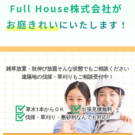
Full House株式会社が
お庭きれい
にいたします！
雑草放置・枝伸び放題そんな状態でもご相談ください
遠隔地の伐採・草刈りもご相談受付中！
草木1本からＯＫ
出張見積無料
伐採・草刈り・敷砂利なんでも対応!!