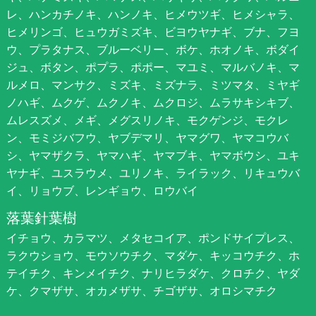
レ、ハンカチノキ、ハンノキ、ヒメウツギ、ヒメシャラ、
ヒメリンゴ、ヒュウガミズキ、ビヨウヤナギ、ブナ、フヨ
ウ、プラタナス、ブルーベリー、ボケ、ホオノキ、ボダイ
ジュ、ボタン、ポプラ、ポポー、マユミ、マルバノキ、マ
ルメロ、マンサク、ミズキ、ミズナラ、ミツマタ、ミヤギ
ノハギ、ムクゲ、ムクノキ、ムクロジ、ムラサキシキブ、
ムレスズメ、メギ、メグスリノキ、モクゲンジ、モクレ
ン、モミジバフウ、ヤブデマリ、ヤマグワ、ヤマコウバ
シ、ヤマザクラ、ヤマハギ、ヤマブキ、ヤマボウシ、ユキ
ヤナギ、ユスラウメ、ユリノキ、ライラック、リキュウバ
イ、リョウブ、レンギョウ、ロウバイ
落葉針葉樹
イチョウ、カラマツ、メタセコイア、ポンドサイプレス、
ラクウショウ、モウソウチク、マダケ、キッコウチク、ホ
テイチク、キンメイチク、ナリヒラダケ、クロチク、ヤダ
ケ、クマザサ、オカメザサ、チゴザサ、オロシマチク