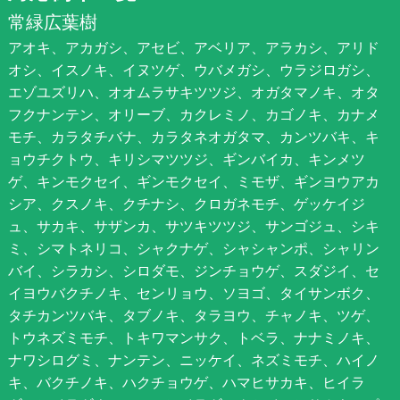
常緑広葉樹
アオキ、アカガシ、アセビ、アベリア、アラカシ、アリド
オシ、イスノキ、イヌツゲ、ウバメガシ、ウラジロガシ、
エゾユズリハ、オオムラサキツツジ、オガタマノキ、オタ
フクナンテン、オリーブ、カクレミノ、カゴノキ、カナメ
モチ、カラタチバナ、カラタネオガタマ、カンツバキ、キ
ョウチクトウ、キリシマツツジ、ギンバイカ、キンメツ
ゲ、キンモクセイ、ギンモクセイ、ミモザ、ギンヨウアカ
シア、クスノキ、クチナシ、クロガネモチ、ゲッケイジ
ュ、サカキ、サザンカ、サツキツツジ、サンゴジュ、シキ
ミ、シマトネリコ、シャクナゲ、シャシャンポ、シャリン
バイ、シラカシ、シロダモ、ジンチョウゲ、スダジイ、セ
イヨウバクチノキ、センリョウ、ソヨゴ、タイサンボク、
タチカンツバキ、タブノキ、タラヨウ、チャノキ、ツゲ、
トウネズミモチ、トキワマンサク、トベラ、ナナミノキ、
ナワシログミ、ナンテン、ニッケイ、ネズミモチ、ハイノ
キ、バクチノキ、ハクチョウゲ、ハマヒサカキ、ヒイラ