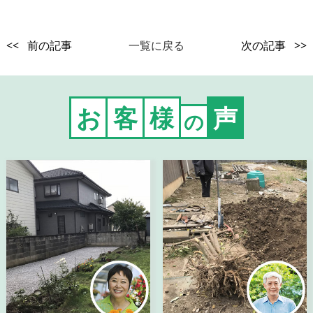
<< 前の記事
一覧に戻る
次の記事 >>
お
客
様
声
の