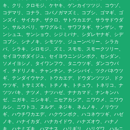
キ、クリ、クロモジ、ケヤキ、ゲンカイツツジ、コウゾ、
コデマリ、コナラ、コバノガマズミ、コブシ、ゴマギ、ゴ
ンズイ、サイカチ、ザクロ、サトウカエデ、サラサドウダ
ン、サルスベリ、サワグルミ、サワフタギ、サンザシ、サ
ンシュユ、サンショウ、シジミバナ、シダレヤナギ、シデ
コブシ、シナノキ、シモツケ、ジューンベリー、シラカ
バ、シラキ、シロモジ、ズミ、スモモ、スモークツリー、
セイヨウボダイジュ、セイヨウニンジンボク、センダン、
ソメイヨシノ、タイワンフウ、タニウツギ、ダンコウバ
イ、チドリノキ、チャンチン、チンシバイ、ツクバネウツ
ギ、テンダイウヤク、トウカエデ、ドウダンツツジ、ドク
ウツギ、トサミズキ、トチノキ、トチュウ、トネリコ、ナ
ツツバキ、ナツメ、ナツハゼ、ナナカマド、ナンキンハ
ゼ、ニガキ、ニシキギ、ニセアカシア、ニワウメ、ニワウ
ルシ、ニワトコ、ヌルデ、ネジキ、ネムノキ、ノリウツ
ギ、ハウチワカエデ、ハクウンボク、ハコネウツギ、ハゼ
ノキ、ハナイカダ、ハナカイドウ、ハナズオウ、ハナノ
キ、ハナミズキ、ハマナス、ハリギリ、ハリグワ、ハルニ