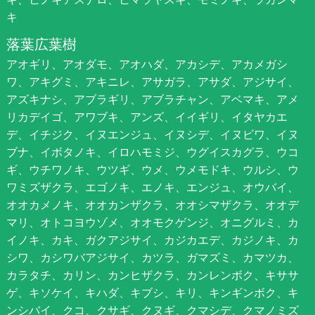
キ
落葉広葉樹
アオギリ、アオダモ、アオハダ、アカシデ、アカメガシ
ワ、アキグミ、アキニレ、アサガラ、アサダ、アジサイ、
アズキナシ、アブラギリ、アブラチャン、アベマキ、アメ
リカデイゴ、アワブキ、アンズ、イイギリ、イタヤカエ
デ、イチジク、イヌエンジュ、イヌシデ、イヌビワ、イヌ
ブナ、イボタノキ、イロハモミジ、ウグイスカグラ、ウコ
ギ、ウチワノキ、ウツギ、ウメ、ウメモドキ、ウルシ、ウ
ワミズザクラ、エゴノキ、エノキ、エンジュ、オウバイ、
オオカメノキ、オオカンザクラ、オオシマザクラ、オオデ
マリ、オトコヨウゾメ、オオモクゲンジ、オニグルミ、カ
イノキ、カキ、ガクアジサイ、カジカエデ、カジノキ、カ
シワ、カシワバアジサイ、カツラ、ガマズミ、カマツカ、
カラタチ、カリン、カンヒザクラ、カンレンボク、キササ
ゲ、キソケイ、キハダ、キブシ、キリ、キンギンボク、キ
ンシバイ、クコ、クサギ、クヌギ、クマシデ、クマノミズ