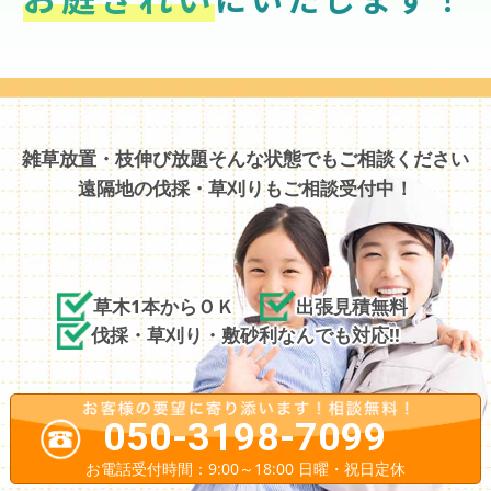
雑草放置・枝伸び放題そんな状態でもご相談ください
遠隔地の伐採・草刈りもご相談受付中！
草木1本からＯＫ
出張見積無料
伐採・草刈り・敷砂利なんでも対応!!
050-3198-7099
お電話受付時間：9:00～18:00 日曜・祝日定休