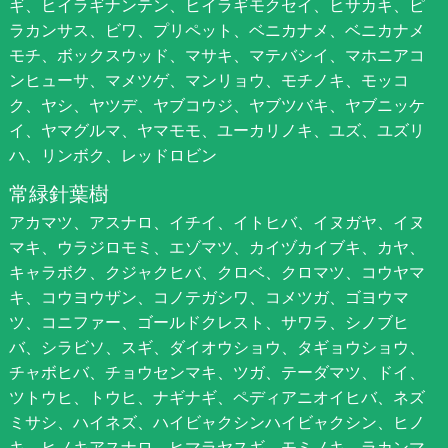
ギ、ヒイラギナンテン、ヒイラギモクセイ、ヒサカキ、ピ
ラカンサス、ビワ、プリペット、ベニカナメ、ベニカナメ
モチ、ボックスウッド、マサキ、マテバシイ、マホニアコ
ンヒューサ、マメツゲ、マンリョウ、モチノキ、モッコ
ク、ヤシ、ヤツデ、ヤブコウジ、ヤブツバキ、ヤブニッケ
イ、ヤマグルマ、ヤマモモ、ユーカリノキ、ユズ、ユズリ
ハ、リンボク、レッドロビン
常緑針葉樹
アカマツ、アスナロ、イチイ、イトヒバ、イヌガヤ、イヌ
マキ、ウラジロモミ、エゾマツ、カイヅカイブキ、カヤ、
キャラボク、クジャクヒバ、クロベ、クロマツ、コウヤマ
キ、コウヨウザン、コノテガシワ、コメツガ、ゴヨウマ
ツ、コニファー、ゴールドクレスト、サワラ、シノブヒ
バ、シラビソ、スギ、ダイオウショウ、タギョウショウ、
チャボヒバ、チョウセンマキ、ツガ、テーダマツ、ドイ、
ツトウヒ、トウヒ、ナギナギ、ペディアニオイヒバ、ネズ
ミサシ、ハイネズ、ハイビャクシンハイビャクシン、ヒノ
キ、ヒノキアスナロ、ヒマラヤスギ、モミノキ、ラカンマ