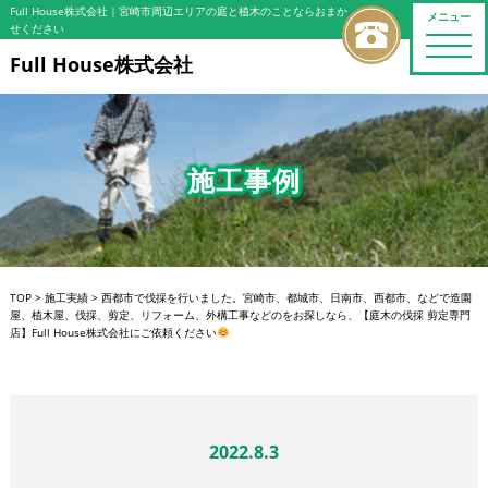
Full House株式会社
｜宮崎市周辺エリアの庭と植木のことならおまか
メニュー
せください
toggle
naviga
Full House株式会社
施工事例
TOP
>
施工実績
>
西都市で伐採を行いました。宮崎市、都城市、日南市、西都市、などで造園
屋、植木屋、伐採、剪定、リフォーム、外構工事などのをお探しなら、【庭木の伐採 剪定専門
店】Full House株式会社にご依頼ください
2022.8.3