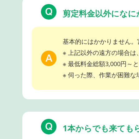
剪定料金以外になに
基本的にはかかりません。
※ 上記以外の遠方の場合
※ 最低料金総額3,000円
※ 伺った際、作業が困難
1本からでも来ても