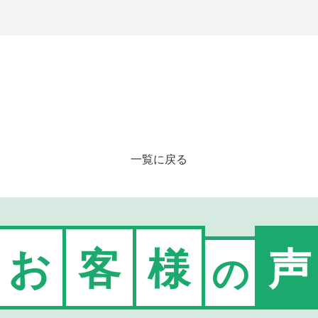
一覧に戻る
お
客
様
声
の