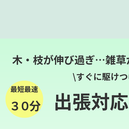
木・枝が伸び過ぎ…雑草
\すぐに駆けつ
最短最速
出張対応
３０分