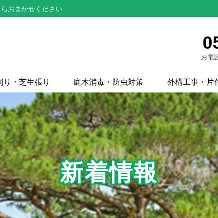
ならおまかせください
0
お電話
刈り・芝生張り
庭木消毒・防虫対策
外構工事・片
新着情報