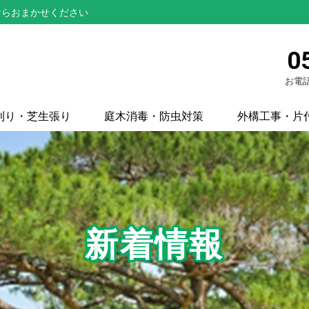
ならおまかせください
0
お電話
刈り・芝生張り
庭木消毒・防虫対策
外構工事・片
新着情報