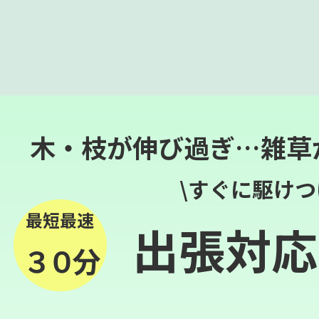
木・枝が伸び過ぎ…雑草
\すぐに駆けつ
最短最速
出張対応
３０分