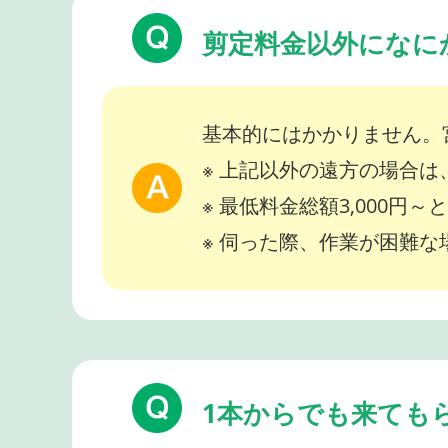
剪定料金以外になに
基本的にはかかりません。
※ 上記以外の遠方の場合
※ 最低料金総額3,000円
※ 伺った際、作業が困難
1本からでも来ても