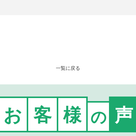
一覧に戻る
お
客
様
声
の