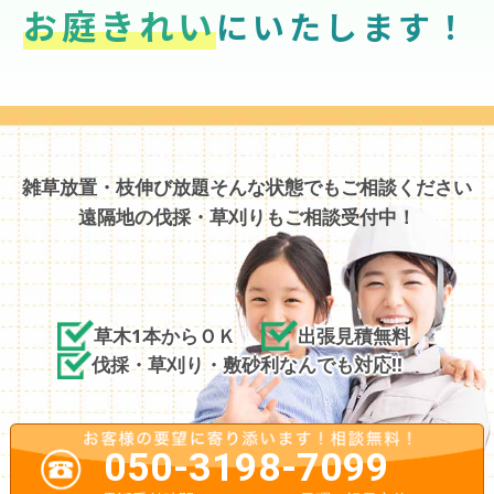
お庭きれい
にいたします！
雑草放置・枝伸び放題そんな状態でもご相談ください
遠隔地の伐採・草刈りもご相談受付中！
草木1本からＯＫ
出張見積無料
伐採・草刈り・敷砂利なんでも対応!!
050-3198-7099