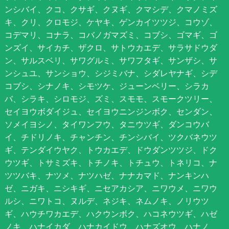
ンシバイ、クコ、クサギ、クヌギ、クマシデ、クマノミズ
キ、クリ、クロモジ、ケヤキ、ゲンカイツツジ、コウゾ、
コデマリ、コナラ、コバノガマズミ、コブシ、ゴマギ、ゴ
ンズイ、サイカチ、ザクロ、サトウカエデ、サラサドウダ
ン、サルスベリ、サワグルミ、サワフタギ、サンザシ、サ
ンシュユ、サンショウ、シジミバナ、シダレヤナギ、シデ
コブシ、シナノキ、シモツケ、ジューンベリー、シラカ
バ、シラキ、シロモジ、ズミ、スモモ、スモークツリー、
セイヨウボダイジュ、セイヨウニンジンボク、センダン、
ソメイヨシノ、タイワンフウ、タニウツギ、ダンコウバ
イ、チドリノキ、チャンチン、チンシバイ、ツクバネウツ
ギ、テンダイウヤク、トウカエデ、ドウダンツツジ、ドク
ウツギ、トサミズキ、トチノキ、トチュウ、トネリコ、ナ
ツツバキ、ナツメ、ナツハゼ、ナナカマド、ナンキンハ
ゼ、ニガキ、ニシキギ、ニセアカシア、ニワウメ、ニワウ
ルシ、ニワトコ、ヌルデ、ネジキ、ネムノキ、ノリウツ
ギ、ハウチワカエデ、ハクウンボク、ハコネウツギ、ハゼ
ノキ、ハナイカダ、ハナカイドウ、ハナズオウ、ハナノ