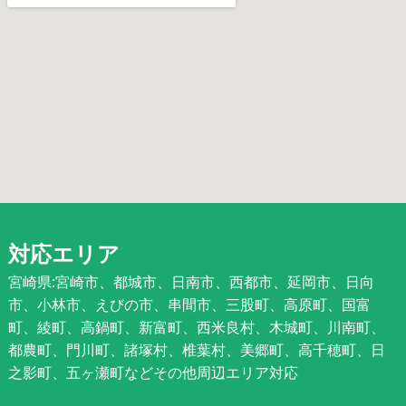
対応エリア
宮崎県:宮崎市、都城市、日南市、西都市、延岡市、日向
市、小林市、えびの市、串間市、三股町、高原町、国富
町、綾町、高鍋町、新富町、西米良村、木城町、川南町、
都農町、門川町、諸塚村、椎葉村、美郷町、高千穂町、日
之影町、五ヶ瀬町などその他周辺エリア対応