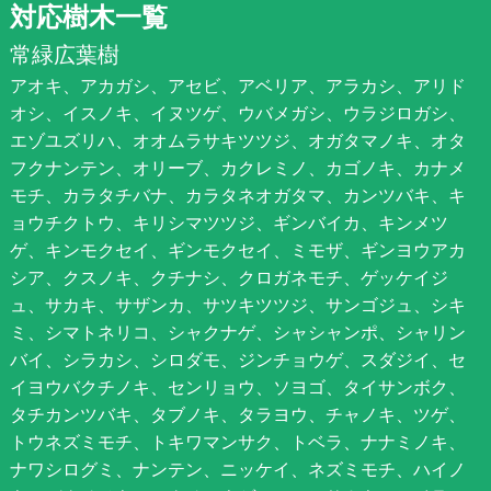
対応樹木一覧
常緑広葉樹
アオキ、アカガシ、アセビ、アベリア、アラカシ、アリド
オシ、イスノキ、イヌツゲ、ウバメガシ、ウラジロガシ、
エゾユズリハ、オオムラサキツツジ、オガタマノキ、オタ
フクナンテン、オリーブ、カクレミノ、カゴノキ、カナメ
モチ、カラタチバナ、カラタネオガタマ、カンツバキ、キ
ョウチクトウ、キリシマツツジ、ギンバイカ、キンメツ
ゲ、キンモクセイ、ギンモクセイ、ミモザ、ギンヨウアカ
シア、クスノキ、クチナシ、クロガネモチ、ゲッケイジ
ュ、サカキ、サザンカ、サツキツツジ、サンゴジュ、シキ
ミ、シマトネリコ、シャクナゲ、シャシャンポ、シャリン
バイ、シラカシ、シロダモ、ジンチョウゲ、スダジイ、セ
イヨウバクチノキ、センリョウ、ソヨゴ、タイサンボク、
タチカンツバキ、タブノキ、タラヨウ、チャノキ、ツゲ、
トウネズミモチ、トキワマンサク、トベラ、ナナミノキ、
ナワシログミ、ナンテン、ニッケイ、ネズミモチ、ハイノ