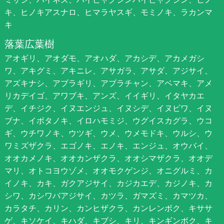
キ、ヒノキアスナロ、ヒマラヤスギ、モミノキ、ラカンマ
キ
落葉広葉樹
アオギリ、アオダモ、アオハダ、アカシデ、アカメガシ
ワ、アキグミ、アキニレ、アサガラ、アサダ、アジサイ、
アズキナシ、アブラギリ、アブラチャン、アベマキ、アメ
リカデイゴ、アワブキ、アンズ、イイギリ、イタヤカエ
デ、イチジク、イヌエンジュ、イヌシデ、イヌビワ、イヌ
ブナ、イボタノキ、イロハモミジ、ウグイスカグラ、ウコ
ギ、ウチワノキ、ウツギ、ウメ、ウメモドキ、ウルシ、ウ
ワミズザクラ、エゴノキ、エノキ、エンジュ、オウバイ、
オオカメノキ、オオカンザクラ、オオシマザクラ、オオデ
マリ、オトコヨウゾメ、オオモクゲンジ、オニグルミ、カ
イノキ、カキ、ガクアジサイ、カジカエデ、カジノキ、カ
シワ、カシワバアジサイ、カツラ、ガマズミ、カマツカ、
カラタチ、カリン、カンヒザクラ、カンレンボク、キササ
ゲ、キソケイ、キハダ、キブシ、キリ、キンギンボク、キ