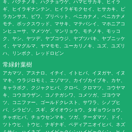
キ、バクチノキ、ハクチョウゲ、ハマヒサカキ、ヒイラ
ギ、ヒイラギナンテン、ヒイラギモクセイ、ヒサカキ、ピ
ラカンサス、ビワ、プリペット、ベニカナメ、ベニカナメ
モチ、ボックスウッド、マサキ、マテバシイ、マホニアコ
ンヒューサ、マメツゲ、マンリョウ、モチノキ、モッコ
ク、ヤシ、ヤツデ、ヤブコウジ、ヤブツバキ、ヤブニッケ
イ、ヤマグルマ、ヤマモモ、ユーカリノキ、ユズ、ユズリ
ハ、リンボク、レッドロビン
常緑針葉樹
アカマツ、アスナロ、イチイ、イトヒバ、イヌガヤ、イヌ
マキ、ウラジロモミ、エゾマツ、カイヅカイブキ、カヤ、
キャラボク、クジャクヒバ、クロベ、クロマツ、コウヤマ
キ、コウヨウザン、コノテガシワ、コメツガ、ゴヨウマ
ツ、コニファー、ゴールドクレスト、サワラ、シノブヒ
バ、シラビソ、スギ、ダイオウショウ、タギョウショウ、
チャボヒバ、チョウセンマキ、ツガ、テーダマツ、ドイ、
ツトウヒ、トウヒ、ナギナギ、ペディアニオイヒバ、ネズ
ミサシ、ハイネズ、ハイビャクシンハイビャクシン、ヒノ