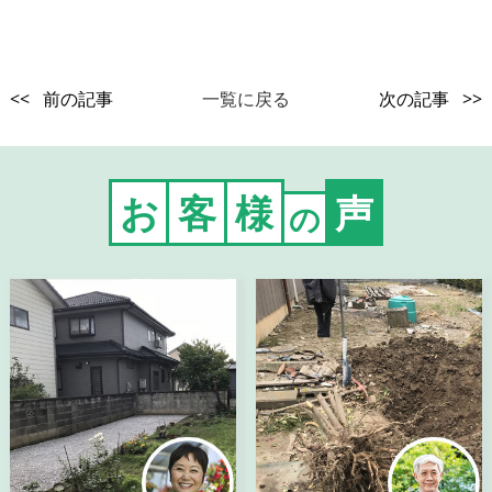
<< 前の記事
一覧に戻る
次の記事 >>
お
客
様
声
の