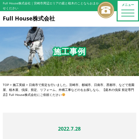
Full House株式会社
｜宮崎市周辺エリアの庭と植木のことならおまか
メニュー
せください
toggle
naviga
Full House株式会社
施工事例
TOP
>
施工実績
>
日南市で剪定を行いました。宮崎市、都城市、日南市、西都市、などで造園
屋、植木屋、伐採、剪定、リフォーム、外構工事などのをお探しなら、【庭木の伐採 剪定専門
店】Full House株式会社にご依頼ください
2022.7.28