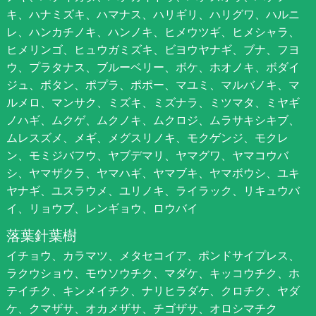
キ、ハナミズキ、ハマナス、ハリギリ、ハリグワ、ハルニ
レ、ハンカチノキ、ハンノキ、ヒメウツギ、ヒメシャラ、
ヒメリンゴ、ヒュウガミズキ、ビヨウヤナギ、ブナ、フヨ
ウ、プラタナス、ブルーベリー、ボケ、ホオノキ、ボダイ
ジュ、ボタン、ポプラ、ポポー、マユミ、マルバノキ、マ
ルメロ、マンサク、ミズキ、ミズナラ、ミツマタ、ミヤギ
ノハギ、ムクゲ、ムクノキ、ムクロジ、ムラサキシキブ、
ムレスズメ、メギ、メグスリノキ、モクゲンジ、モクレ
ン、モミジバフウ、ヤブデマリ、ヤマグワ、ヤマコウバ
シ、ヤマザクラ、ヤマハギ、ヤマブキ、ヤマボウシ、ユキ
ヤナギ、ユスラウメ、ユリノキ、ライラック、リキュウバ
イ、リョウブ、レンギョウ、ロウバイ
落葉針葉樹
イチョウ、カラマツ、メタセコイア、ポンドサイプレス、
ラクウショウ、モウソウチク、マダケ、キッコウチク、ホ
テイチク、キンメイチク、ナリヒラダケ、クロチク、ヤダ
ケ、クマザサ、オカメザサ、チゴザサ、オロシマチク