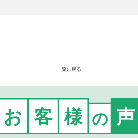
一覧に戻る
お
客
様
声
の