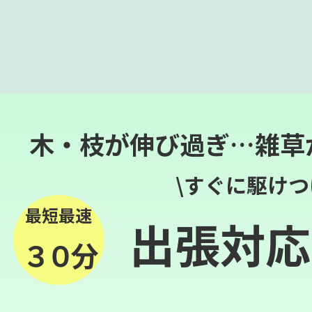
木・枝が伸び過ぎ…雑草
\すぐに駆けつ
最短最速
出張対応
３０分