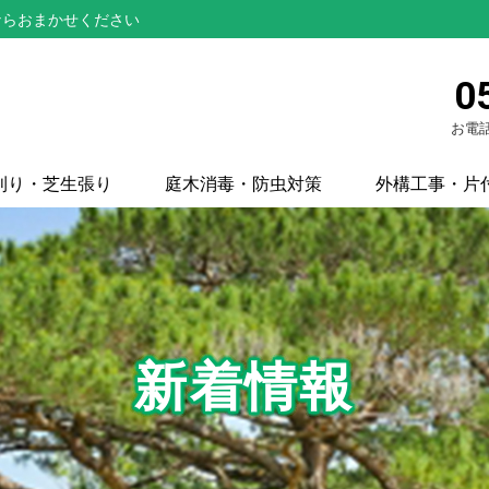
ならおまかせください
0
お電話
刈り・芝生張り
庭木消毒・防虫対策
外構工事・片
新着情報