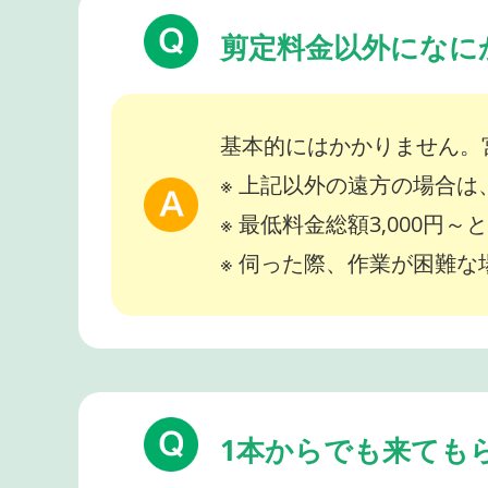
剪定料金以外になに
基本的にはかかりません。
※ 上記以外の遠方の場合
※ 最低料金総額3,000円
※ 伺った際、作業が困難
1本からでも来ても