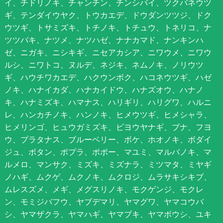
イ、チドリノキ、チャンチン、チンシバイ、ツクバネウツ
ギ、テンダイウヤク、トウカエデ、ドウダンツツジ、ドク
ウツギ、トサミズキ、トチノキ、トチュウ、トネリコ、ナ
ツツバキ、ナツメ、ナツハゼ、ナナカマド、ナンキンハ
ゼ、ニガキ、ニシキギ、ニセアカシア、ニワウメ、ニワウ
ルシ、ニワトコ、ヌルデ、ネジキ、ネムノキ、ノリウツ
ギ、ハウチワカエデ、ハクウンボク、ハコネウツギ、ハゼ
ノキ、ハナイカダ、ハナカイドウ、ハナズオウ、ハナノ
キ、ハナミズキ、ハマナス、ハリギリ、ハリグワ、ハルニ
レ、ハンカチノキ、ハンノキ、ヒメウツギ、ヒメシャラ、
ヒメリンゴ、ヒュウガミズキ、ビヨウヤナギ、ブナ、フヨ
ウ、プラタナス、ブルーベリー、ボケ、ホオノキ、ボダイ
ジュ、ボタン、ポプラ、ポポー、マユミ、マルバノキ、マ
ルメロ、マンサク、ミズキ、ミズナラ、ミツマタ、ミヤギ
ノハギ、ムクゲ、ムクノキ、ムクロジ、ムラサキシキブ、
ムレスズメ、メギ、メグスリノキ、モクゲンジ、モクレ
ン、モミジバフウ、ヤブデマリ、ヤマグワ、ヤマコウバ
シ、ヤマザクラ、ヤマハギ、ヤマブキ、ヤマボウシ、ユキ