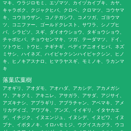
マキ、ウラジロモミ、エゾマツ、カイヅカイブキ、カヤ、
キャラボク、クジャクヒバ、クロベ、クロマツ、コウヤマ
キ、コウヨウザン、コノテガシワ、コメツガ、ゴヨウマ
ツ、コニファー、ゴールドクレスト、サワラ、シノブヒ
バ、シラビソ、スギ、ダイオウショウ、タギョウショウ、
チャボヒバ、チョウセンマキ、ツガ、テーダマツ、ドイ、
ツトウヒ、トウヒ、ナギナギ、ペディアニオイヒバ、ネズ
ミサシ、ハイネズ、ハイビャクシンハイビャクシン、ヒノ
キ、ヒノキアスナロ、ヒマラヤスギ、モミノキ、ラカンマ
キ
落葉広葉樹
アオギリ、アオダモ、アオハダ、アカシデ、アカメガシ
ワ、アキグミ、アキニレ、アサガラ、アサダ、アジサイ、
アズキナシ、アブラギリ、アブラチャン、アベマキ、アメ
リカデイゴ、アワブキ、アンズ、イイギリ、イタヤカエ
デ、イチジク、イヌエンジュ、イヌシデ、イヌビワ、イヌ
ブナ、イボタノキ、イロハモミジ、ウグイスカグラ、ウコ