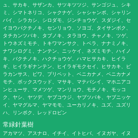
ュ、サカキ、サザンカ、サツキツツジ、サンゴジュ、シキ
ミ、シマトネリコ、シャクナゲ、シャシャンポ、シャリン
バイ、シラカシ、シロダモ、ジンチョウゲ、スダジイ、セ
イヨウバクチノキ、センリョウ、ソヨゴ、タイサンボク、
タチカンツバキ、タブノキ、タラヨウ、チャノキ、ツゲ、
トウネズミモチ、トキワマンサク、トベラ、ナナミノキ、
ナワシログミ、ナンテン、ニッケイ、ネズミモチ、ハイノ
キ、バクチノキ、ハクチョウゲ、ハマヒサカキ、ヒイラ
ギ、ヒイラギナンテン、ヒイラギモクセイ、ヒサカキ、ピ
ラカンサス、ビワ、プリペット、ベニカナメ、ベニカナメ
モチ、ボックスウッド、マサキ、マテバシイ、マホニアコ
ンヒューサ、マメツゲ、マンリョウ、モチノキ、モッコ
ク、ヤシ、ヤツデ、ヤブコウジ、ヤブツバキ、ヤブニッケ
イ、ヤマグルマ、ヤマモモ、ユーカリノキ、ユズ、ユズリ
ハ、リンボク、レッドロビン
常緑針葉樹
アカマツ、アスナロ、イチイ、イトヒバ、イヌガヤ、イヌ