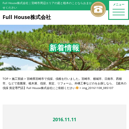
Full House株式会社
｜宮崎市周辺エリアの庭と植木のことならおまか
メニュー
せください
toggle
naviga
Full House株式会社
新着情報
TOP
>
施工実績
>
宮崎県宮崎市で伐採、伐根を行いました。宮崎市、都城市、日南市、西都
市、などで造園屋、植木屋、伐採、剪定、リフォーム、外構工事などのをお探しなら、【庭木の
伐採 剪定専門店】Full House株式会社にご依頼ください
>
img_20161108_085107
2016.11.11