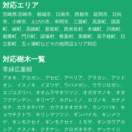
対応エリア
宮崎県:宮崎市、都城市、日南市、西都市、延岡市、日向
市、小林市、えびの市、串間市、三股町、高原町、国富
町、綾町、高鍋町、新富町、西米良村、木城町、川南町、
都農町、門川町、諸塚村、椎葉村、美郷町、高千穂町、日
之影町、五ヶ瀬町などその他周辺エリア対応
対応樹木一覧
常緑広葉樹
アオキ、アカガシ、アセビ、アベリア、アラカシ、アリド
オシ、イスノキ、イヌツゲ、ウバメガシ、ウラジロガシ、
エゾユズリハ、オオムラサキツツジ、オガタマノキ、オタ
フクナンテン、オリーブ、カクレミノ、カゴノキ、カナメ
モチ、カラタチバナ、カラタネオガタマ、カンツバキ、キ
ョウチクトウ、キリシマツツジ、ギンバイカ、キンメツ
ゲ、キンモクセイ、ギンモクセイ、ミモザ、ギンヨウアカ
シア、クスノキ、クチナシ、クロガネモチ、ゲッケイジ