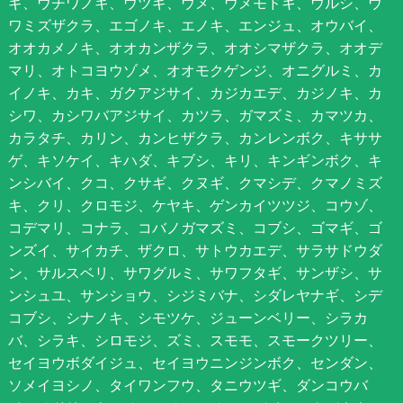
ギ、ウチワノキ、ウツギ、ウメ、ウメモドキ、ウルシ、ウ
ワミズザクラ、エゴノキ、エノキ、エンジュ、オウバイ、
オオカメノキ、オオカンザクラ、オオシマザクラ、オオデ
マリ、オトコヨウゾメ、オオモクゲンジ、オニグルミ、カ
イノキ、カキ、ガクアジサイ、カジカエデ、カジノキ、カ
シワ、カシワバアジサイ、カツラ、ガマズミ、カマツカ、
カラタチ、カリン、カンヒザクラ、カンレンボク、キササ
ゲ、キソケイ、キハダ、キブシ、キリ、キンギンボク、キ
ンシバイ、クコ、クサギ、クヌギ、クマシデ、クマノミズ
キ、クリ、クロモジ、ケヤキ、ゲンカイツツジ、コウゾ、
コデマリ、コナラ、コバノガマズミ、コブシ、ゴマギ、ゴ
ンズイ、サイカチ、ザクロ、サトウカエデ、サラサドウダ
ン、サルスベリ、サワグルミ、サワフタギ、サンザシ、サ
ンシュユ、サンショウ、シジミバナ、シダレヤナギ、シデ
コブシ、シナノキ、シモツケ、ジューンベリー、シラカ
バ、シラキ、シロモジ、ズミ、スモモ、スモークツリー、
セイヨウボダイジュ、セイヨウニンジンボク、センダン、
ソメイヨシノ、タイワンフウ、タニウツギ、ダンコウバ