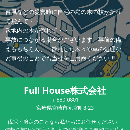
台風などの災害時に自宅の庭の木の枝が折れ
て飛んで・・・
敷地内の木が倒れて・・・
事故につながる場合がございます。事前の備
えももちろん、 散乱した木々や草の処理な
ど事後のことでも当社をご用命ください！
Full House株式会社
〒880-0801
宮崎県宮崎市元宮町8-23
伐採・剪定のことなら私たちにお任せください。
信頼の技術と誠実な対応でお客様のご要望にお応え