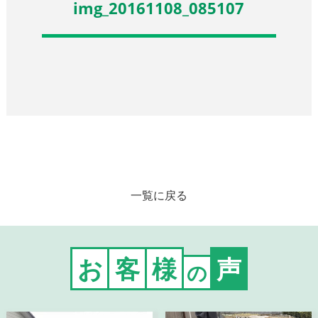
img_20161108_085107
一覧に戻る
お
客
様
声
の