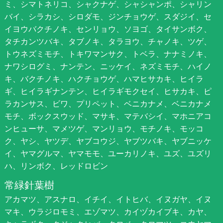
ミ、シマトネリコ、シャクナゲ、シャシャンポ、シャリン
バイ、シラカシ、シロダモ、ジンチョウゲ、スダジイ、セ
イヨウバクチノキ、センリョウ、ソヨゴ、タイサンボク、
タチカンツバキ、タブノキ、タラヨウ、チャノキ、ツゲ、
トウネズミモチ、トキワマンサク、トベラ、ナナミノキ、
ナワシログミ、ナンテン、ニッケイ、ネズミモチ、ハイノ
キ、バクチノキ、ハクチョウゲ、ハマヒサカキ、ヒイラ
ギ、ヒイラギナンテン、ヒイラギモクセイ、ヒサカキ、ピ
ラカンサス、ビワ、プリペット、ベニカナメ、ベニカナメ
モチ、ボックスウッド、マサキ、マテバシイ、マホニアコ
ンヒューサ、マメツゲ、マンリョウ、モチノキ、モッコ
ク、ヤシ、ヤツデ、ヤブコウジ、ヤブツバキ、ヤブニッケ
イ、ヤマグルマ、ヤマモモ、ユーカリノキ、ユズ、ユズリ
ハ、リンボク、レッドロビン
常緑針葉樹
アカマツ、アスナロ、イチイ、イトヒバ、イヌガヤ、イヌ
マキ、ウラジロモミ、エゾマツ、カイヅカイブキ、カヤ、