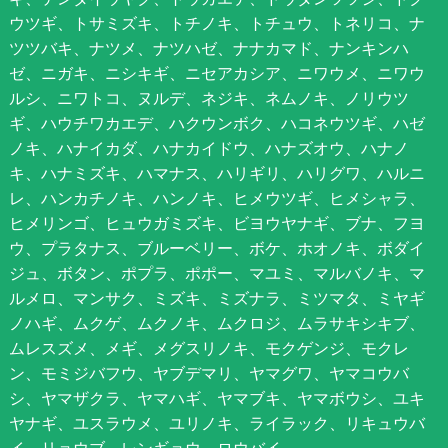
ウツギ、トサミズキ、トチノキ、トチュウ、トネリコ、ナ
ツツバキ、ナツメ、ナツハゼ、ナナカマド、ナンキンハ
ゼ、ニガキ、ニシキギ、ニセアカシア、ニワウメ、ニワウ
ルシ、ニワトコ、ヌルデ、ネジキ、ネムノキ、ノリウツ
ギ、ハウチワカエデ、ハクウンボク、ハコネウツギ、ハゼ
ノキ、ハナイカダ、ハナカイドウ、ハナズオウ、ハナノ
キ、ハナミズキ、ハマナス、ハリギリ、ハリグワ、ハルニ
レ、ハンカチノキ、ハンノキ、ヒメウツギ、ヒメシャラ、
ヒメリンゴ、ヒュウガミズキ、ビヨウヤナギ、ブナ、フヨ
ウ、プラタナス、ブルーベリー、ボケ、ホオノキ、ボダイ
ジュ、ボタン、ポプラ、ポポー、マユミ、マルバノキ、マ
ルメロ、マンサク、ミズキ、ミズナラ、ミツマタ、ミヤギ
ノハギ、ムクゲ、ムクノキ、ムクロジ、ムラサキシキブ、
ムレスズメ、メギ、メグスリノキ、モクゲンジ、モクレ
ン、モミジバフウ、ヤブデマリ、ヤマグワ、ヤマコウバ
シ、ヤマザクラ、ヤマハギ、ヤマブキ、ヤマボウシ、ユキ
ヤナギ、ユスラウメ、ユリノキ、ライラック、リキュウバ