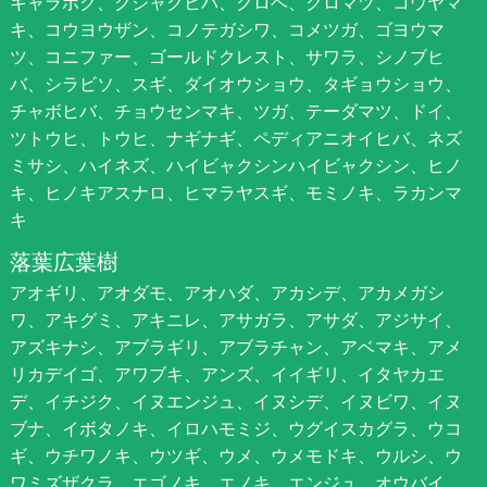
キャラボク、クジャクヒバ、クロベ、クロマツ、コウヤマ
キ、コウヨウザン、コノテガシワ、コメツガ、ゴヨウマ
ツ、コニファー、ゴールドクレスト、サワラ、シノブヒ
バ、シラビソ、スギ、ダイオウショウ、タギョウショウ、
チャボヒバ、チョウセンマキ、ツガ、テーダマツ、ドイ、
ツトウヒ、トウヒ、ナギナギ、ペディアニオイヒバ、ネズ
ミサシ、ハイネズ、ハイビャクシンハイビャクシン、ヒノ
キ、ヒノキアスナロ、ヒマラヤスギ、モミノキ、ラカンマ
キ
落葉広葉樹
アオギリ、アオダモ、アオハダ、アカシデ、アカメガシ
ワ、アキグミ、アキニレ、アサガラ、アサダ、アジサイ、
アズキナシ、アブラギリ、アブラチャン、アベマキ、アメ
リカデイゴ、アワブキ、アンズ、イイギリ、イタヤカエ
デ、イチジク、イヌエンジュ、イヌシデ、イヌビワ、イヌ
ブナ、イボタノキ、イロハモミジ、ウグイスカグラ、ウコ
ギ、ウチワノキ、ウツギ、ウメ、ウメモドキ、ウルシ、ウ
ワミズザクラ、エゴノキ、エノキ、エンジュ、オウバイ、