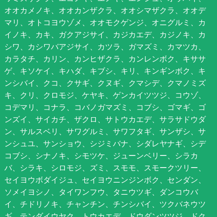
オオカメノキ、オオカンザクラ、オオシマザクラ、オオデ
マリ、オトコヨウゾメ、オオモクゲンジ、オニグルミ、カ
イノキ、カキ、ガクアジサイ、カジカエデ、カジノキ、カ
シワ、カシワバアジサイ、カツラ、ガマズミ、カマツカ、
カラタチ、カリン、カンヒザクラ、カンレンボク、キササ
ゲ、キソケイ、キハダ、キブシ、キリ、キンギンボク、キ
ンシバイ、クコ、クサギ、クヌギ、クマシデ、クマノミズ
キ、クリ、クロモジ、ケヤキ、ゲンカイツツジ、コウゾ、
コデマリ、コナラ、コバノガマズミ、コブシ、ゴマギ、ゴ
ンズイ、サイカチ、ザクロ、サトウカエデ、サラサドウダ
ン、サルスベリ、サワグルミ、サワフタギ、サンザシ、サ
ンシュユ、サンショウ、シジミバナ、シダレヤナギ、シデ
コブシ、シナノキ、シモツケ、ジューンベリー、シラカ
バ、シラキ、シロモジ、ズミ、スモモ、スモークツリー、
セイヨウボダイジュ、セイヨウニンジンボク、センダン、
ソメイヨシノ、タイワンフウ、タニウツギ、ダンコウバ
イ、チドリノキ、チャンチン、チンシバイ、ツクバネウツ
ギ、テンダイウヤク、トウカエデ、ドウダンツツジ、ドク