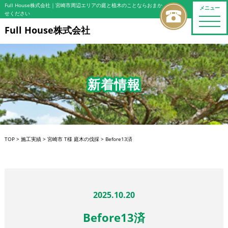
Full House株式会社
｜宮崎市周辺エリアの庭と植木のことならおまか
メニュー
せください
toggle
naviga
Full House株式会社
新着情報
TOP
>
施工実績
>
宮崎市 T様 庭木の伐採
>
Before13済
2025.10.20
Before13済