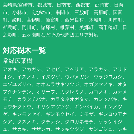
宮崎県:宮崎市、都城市、日南市、西都市、延岡市、日向
市、小林市、えびの市、串間市、三股町、高原町、国富
町、綾町、高鍋町、新富町、西米良村、木城町、川南町、
都農町、門川町、諸塚村、椎葉村、美郷町、高千穂町、日
之影町、五ヶ瀬町などその他周辺エリア対応
対応樹木一覧
常緑広葉樹
アオキ、アカガシ、アセビ、アベリア、アラカシ、アリド
オシ、イスノキ、イヌツゲ、ウバメガシ、ウラジロガシ、
エゾユズリハ、オオムラサキツツジ、オガタマノキ、オタ
フクナンテン、オリーブ、カクレミノ、カゴノキ、カナメ
モチ、カラタチバナ、カラタネオガタマ、カンツバキ、キ
ョウチクトウ、キリシマツツジ、ギンバイカ、キンメツ
ゲ、キンモクセイ、ギンモクセイ、ミモザ、ギンヨウアカ
シア、クスノキ、クチナシ、クロガネモチ、ゲッケイジ
ュ、サカキ、サザンカ、サツキツツジ、サンゴジュ、シキ