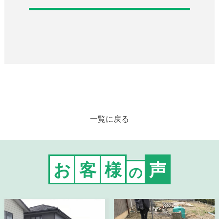
一覧に戻る
お
客
様
声
の