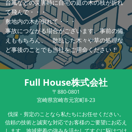
台風などの災害時に自宅の庭の木の枝が折れ
て飛んで・・・
敷地内の木が倒れて・・・
事故につながる場合がございます。事前の備
えももちろん、 散乱した木々や草の処理な
ど事後のことでも当社をご用命ください！
Full House株式会社
〒880-0801
宮崎県宮崎市元宮町8-23
伐採・剪定のことなら私たちにお任せください。
信頼の技術と誠実な対応でお客様のご要望にお応え
します。地域密着の強みを活かしてすぐに駆けつけ