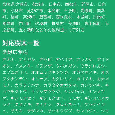
宮崎県:宮崎市、都城市、日南市、西都市、延岡市、日向
市、小林市、えびの市、串間市、三股町、高原町、国富
町、綾町、高鍋町、新富町、西米良村、木城町、川南町、
都農町、門川町、諸塚村、椎葉村、美郷町、高千穂町、日
之影町、五ヶ瀬町などその他周辺エリア対応
対応樹木一覧
常緑広葉樹
アオキ、アカガシ、アセビ、アベリア、アラカシ、アリド
オシ、イスノキ、イヌツゲ、ウバメガシ、ウラジロガシ、
エゾユズリハ、オオムラサキツツジ、オガタマノキ、オタ
フクナンテン、オリーブ、カクレミノ、カゴノキ、カナメ
モチ、カラタチバナ、カラタネオガタマ、カンツバキ、キ
ョウチクトウ、キリシマツツジ、ギンバイカ、キンメツ
ゲ、キンモクセイ、ギンモクセイ、ミモザ、ギンヨウアカ
シア、クスノキ、クチナシ、クロガネモチ、ゲッケイジ
ュ、サカキ、サザンカ、サツキツツジ、サンゴジュ、シキ