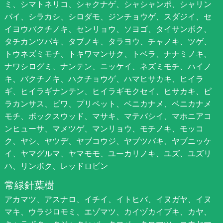
ミ、シマトネリコ、シャクナゲ、シャシャンポ、シャリン
バイ、シラカシ、シロダモ、ジンチョウゲ、スダジイ、セ
イヨウバクチノキ、センリョウ、ソヨゴ、タイサンボク、
タチカンツバキ、タブノキ、タラヨウ、チャノキ、ツゲ、
トウネズミモチ、トキワマンサク、トベラ、ナナミノキ、
ナワシログミ、ナンテン、ニッケイ、ネズミモチ、ハイノ
キ、バクチノキ、ハクチョウゲ、ハマヒサカキ、ヒイラ
ギ、ヒイラギナンテン、ヒイラギモクセイ、ヒサカキ、ピ
ラカンサス、ビワ、プリペット、ベニカナメ、ベニカナメ
モチ、ボックスウッド、マサキ、マテバシイ、マホニアコ
ンヒューサ、マメツゲ、マンリョウ、モチノキ、モッコ
ク、ヤシ、ヤツデ、ヤブコウジ、ヤブツバキ、ヤブニッケ
イ、ヤマグルマ、ヤマモモ、ユーカリノキ、ユズ、ユズリ
ハ、リンボク、レッドロビン
常緑針葉樹
アカマツ、アスナロ、イチイ、イトヒバ、イヌガヤ、イヌ
マキ、ウラジロモミ、エゾマツ、カイヅカイブキ、カヤ、