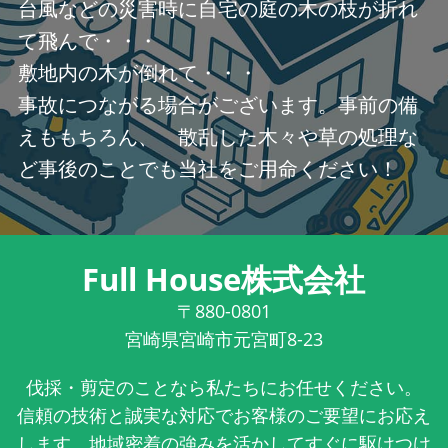
台風などの災害時に自宅の庭の木の枝が折れ
て飛んで・・・
敷地内の木が倒れて・・・
事故につながる場合がございます。事前の備
えももちろん、 散乱した木々や草の処理な
ど事後のことでも当社をご用命ください！
Full House株式会社
〒880-0801
宮崎県宮崎市元宮町8-23
伐採・剪定のことなら私たちにお任せください。
信頼の技術と誠実な対応でお客様のご要望にお応え
します。地域密着の強みを活かしてすぐに駆けつけ