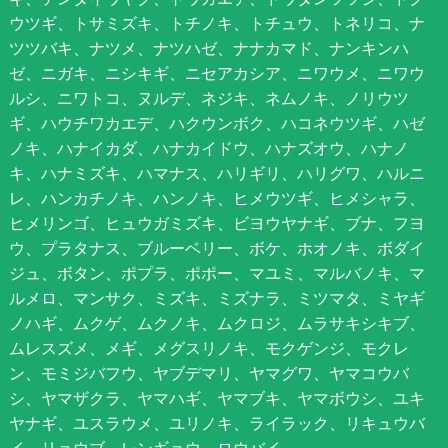
ウツギ、トサミズキ、トチノキ、トチュウ、トネリコ、ナ
ツツバキ、ナツメ、ナツハゼ、ナナカマド、ナンキンハ
ゼ、ニガキ、ニシキギ、ニセアカシア、ニワウメ、ニワウ
ルシ、ニワトコ、ヌルデ、ネジキ、ネムノキ、ノリウツ
ギ、ハウチワカエデ、ハクウンボク、ハコネウツギ、ハゼ
ノキ、ハナイカダ、ハナカイドウ、ハナズオウ、ハナノ
キ、ハナミズキ、ハマナス、ハリギリ、ハリグワ、ハルニ
レ、ハンカチノキ、ハンノキ、ヒメウツギ、ヒメシャラ、
ヒメリンゴ、ヒュウガミズキ、ビヨウヤナギ、ブナ、フヨ
ウ、プラタナス、ブルーベリー、ボケ、ホオノキ、ボダイ
ジュ、ボタン、ポプラ、ポポー、マユミ、マルバノキ、マ
ルメロ、マンサク、ミズキ、ミズナラ、ミツマタ、ミヤギ
ノハギ、ムクゲ、ムクノキ、ムクロジ、ムラサキシキブ、
ムレスズメ、メギ、メグスリノキ、モクゲンジ、モクレ
ン、モミジバフウ、ヤブデマリ、ヤマグワ、ヤマコウバ
シ、ヤマザクラ、ヤマハギ、ヤマブキ、ヤマボウシ、ユキ
ヤナギ、ユスラウメ、ユリノキ、ライラック、リキュウバ