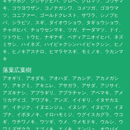
キャラボク、クジャクヒバ、クロベ、クロマツ、コウヤマ
キ、コウヨウザン、コノテガシワ、コメツガ、ゴヨウマ
ツ、コニファー、ゴールドクレスト、サワラ、シノブヒ
バ、シラビソ、スギ、ダイオウショウ、タギョウショウ、
チャボヒバ、チョウセンマキ、ツガ、テーダマツ、ドイ、
ツトウヒ、トウヒ、ナギナギ、ペディアニオイヒバ、ネズ
ミサシ、ハイネズ、ハイビャクシンハイビャクシン、ヒノ
キ、ヒノキアスナロ、ヒマラヤスギ、モミノキ、ラカンマ
キ
落葉広葉樹
アオギリ、アオダモ、アオハダ、アカシデ、アカメガシ
ワ、アキグミ、アキニレ、アサガラ、アサダ、アジサイ、
アズキナシ、アブラギリ、アブラチャン、アベマキ、アメ
リカデイゴ、アワブキ、アンズ、イイギリ、イタヤカエ
デ、イチジク、イヌエンジュ、イヌシデ、イヌビワ、イヌ
ブナ、イボタノキ、イロハモミジ、ウグイスカグラ、ウコ
ギ、ウチワノキ、ウツギ、ウメ、ウメモドキ、ウルシ、ウ
ワミズザクラ、エゴノキ、エノキ、エンジュ、オウバイ、