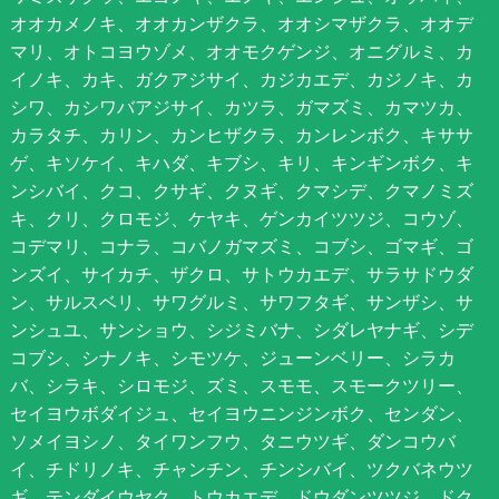
オオカメノキ、オオカンザクラ、オオシマザクラ、オオデ
マリ、オトコヨウゾメ、オオモクゲンジ、オニグルミ、カ
イノキ、カキ、ガクアジサイ、カジカエデ、カジノキ、カ
シワ、カシワバアジサイ、カツラ、ガマズミ、カマツカ、
カラタチ、カリン、カンヒザクラ、カンレンボク、キササ
ゲ、キソケイ、キハダ、キブシ、キリ、キンギンボク、キ
ンシバイ、クコ、クサギ、クヌギ、クマシデ、クマノミズ
キ、クリ、クロモジ、ケヤキ、ゲンカイツツジ、コウゾ、
コデマリ、コナラ、コバノガマズミ、コブシ、ゴマギ、ゴ
ンズイ、サイカチ、ザクロ、サトウカエデ、サラサドウダ
ン、サルスベリ、サワグルミ、サワフタギ、サンザシ、サ
ンシュユ、サンショウ、シジミバナ、シダレヤナギ、シデ
コブシ、シナノキ、シモツケ、ジューンベリー、シラカ
バ、シラキ、シロモジ、ズミ、スモモ、スモークツリー、
セイヨウボダイジュ、セイヨウニンジンボク、センダン、
ソメイヨシノ、タイワンフウ、タニウツギ、ダンコウバ
イ、チドリノキ、チャンチン、チンシバイ、ツクバネウツ
ギ、テンダイウヤク、トウカエデ、ドウダンツツジ、ドク