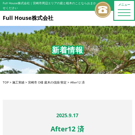
Full House株式会社
｜宮崎市周辺エリアの庭と植木のことならおまか
メニュー
せください
toggle
naviga
Full House株式会社
新着情報
TOP
>
施工実績
>
宮崎市 O様 庭木の伐採/剪定
>
After12 済
2025.9.17
After12 済