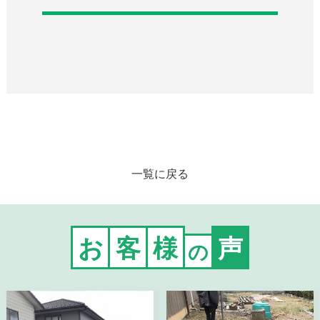
一覧に戻る
お
客
様
声
の