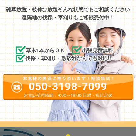
雑草放置・枝伸び放題そんな状態でもご相談ください
遠隔地の伐採・草刈りもご相談受付中！
草木1本からＯＫ
出張見積無料
伐採・草刈り・敷砂利なんでも対応!!
050-3198-7099
お電話受付時間：9:00～18:00 日曜・祝日定休