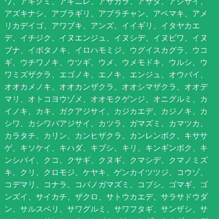
ワ、アキグミ、アキニレ、アサガラ、アサダ、アジサイ、
アズキナシ、アブラギリ、アブラチャン、アベマキ、アメ
リカデイゴ、アワブキ、アンズ、イイギリ、イタヤカエ
デ、イチジク、イヌエンジュ、イヌシデ、イヌビワ、イヌ
ブナ、イボタノキ、イロハモミジ、ウグイスカグラ、ウコ
ギ、ウチワノキ、ウツギ、ウメ、ウメモドキ、ウルシ、ウ
ワミズザクラ、エゴノキ、エノキ、エンジュ、オウバイ、
オオカメノキ、オオカンザクラ、オオシマザクラ、オオデ
マリ、オトコヨウゾメ、オオモクゲンジ、オニグルミ、カ
イノキ、カキ、ガクアジサイ、カジカエデ、カジノキ、カ
シワ、カシワバアジサイ、カツラ、ガマズミ、カマツカ、
カラタチ、カリン、カンヒザクラ、カンレンボク、キササ
ゲ、キソケイ、キハダ、キブシ、キリ、キンギンボク、キ
ンシバイ、クコ、クサギ、クヌギ、クマシデ、クマノミズ
キ、クリ、クロモジ、ケヤキ、ゲンカイツツジ、コウゾ、
コデマリ、コナラ、コバノガマズミ、コブシ、ゴマギ、ゴ
ンズイ、サイカチ、ザクロ、サトウカエデ、サラサドウダ
ン、サルスベリ、サワグルミ、サワフタギ、サンザシ、サ