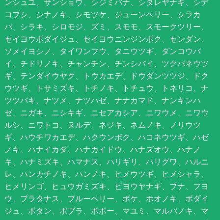
ンシュユ、サンショウ、シジミバナ、シダレヤナギ、シデ
コブシ、シナノキ、シモツケ、ジューンベリー、シラカ
バ、シラキ、シロモジ、ズミ、スモモ、スモークツリー、
セイヨウボダイジュ、セイヨウニンジンボク、センダン、
ソメイヨシノ、タイワンフウ、タニウツギ、ダンコウバ
イ、チドリノキ、チャンチン、チンシバイ、ツクバネウツ
ギ、テンダイウヤク、トウカエデ、ドウダンツツジ、ドク
ウツギ、トサミズキ、トチノキ、トチュウ、トネリコ、ナ
ツツバキ、ナツメ、ナツハゼ、ナナカマド、ナンキンハ
ゼ、ニガキ、ニシキギ、ニセアカシア、ニワウメ、ニワウ
ルシ、ニワトコ、ヌルデ、ネジキ、ネムノキ、ノリウツ
ギ、ハウチワカエデ、ハクウンボク、ハコネウツギ、ハゼ
ノキ、ハナイカダ、ハナカイドウ、ハナズオウ、ハナノ
キ、ハナミズキ、ハマナス、ハリギリ、ハリグワ、ハルニ
レ、ハンカチノキ、ハンノキ、ヒメウツギ、ヒメシャラ、
ヒメリンゴ、ヒュウガミズキ、ビヨウヤナギ、ブナ、フヨ
ウ、プラタナス、ブルーベリー、ボケ、ホオノキ、ボダイ
ジュ、ボタン、ポプラ、ポポー、マユミ、マルバノキ、マ