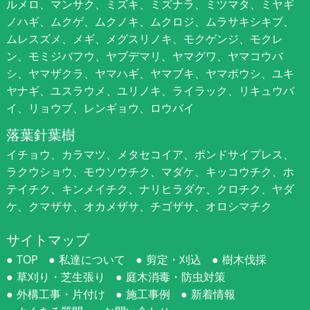
ルメロ、マンサク、ミズキ、ミズナラ、ミツマタ、ミヤギ
ノハギ、ムクゲ、ムクノキ、ムクロジ、ムラサキシキブ、
ムレスズメ、メギ、メグスリノキ、モクゲンジ、モクレ
ン、モミジバフウ、ヤブデマリ、ヤマグワ、ヤマコウバ
シ、ヤマザクラ、ヤマハギ、ヤマブキ、ヤマボウシ、ユキ
ヤナギ、ユスラウメ、ユリノキ、ライラック、リキュウバ
イ、リョウブ、レンギョウ、ロウバイ
落葉針葉樹
イチョウ、カラマツ、メタセコイア、ポンドサイプレス、
ラクウショウ、モウソウチク、マダケ、キッコウチク、ホ
テイチク、キンメイチク、ナリヒラダケ、クロチク、ヤダ
ケ、クマザサ、オカメザサ、チゴザサ、オロシマチク
サイトマップ
TOP
私達について
剪定・刈込
樹木伐採
草刈り・芝生張り
庭木消毒・防虫対策
外構工事・片付け
施工事例
新着情報