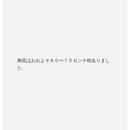
胸高はおおよそ６０〜７０センチ程ありまし
た。