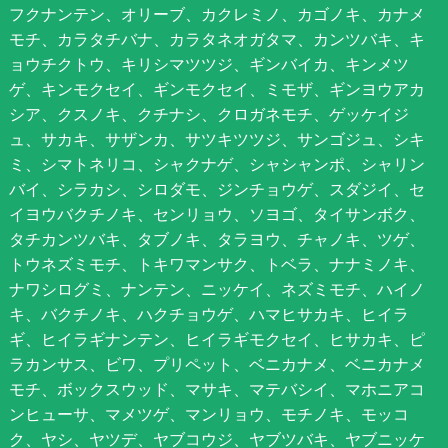
フクナンテン、オリーブ、カクレミノ、カゴノキ、カナメ
モチ、カラタチバナ、カラタネオガタマ、カンツバキ、キ
ョウチクトウ、キリシマツツジ、ギンバイカ、キンメツ
ゲ、キンモクセイ、ギンモクセイ、ミモザ、ギンヨウアカ
シア、クスノキ、クチナシ、クロガネモチ、ゲッケイジ
ュ、サカキ、サザンカ、サツキツツジ、サンゴジュ、シキ
ミ、シマトネリコ、シャクナゲ、シャシャンポ、シャリン
バイ、シラカシ、シロダモ、ジンチョウゲ、スダジイ、セ
イヨウバクチノキ、センリョウ、ソヨゴ、タイサンボク、
タチカンツバキ、タブノキ、タラヨウ、チャノキ、ツゲ、
トウネズミモチ、トキワマンサク、トベラ、ナナミノキ、
ナワシログミ、ナンテン、ニッケイ、ネズミモチ、ハイノ
キ、バクチノキ、ハクチョウゲ、ハマヒサカキ、ヒイラ
ギ、ヒイラギナンテン、ヒイラギモクセイ、ヒサカキ、ピ
ラカンサス、ビワ、プリペット、ベニカナメ、ベニカナメ
モチ、ボックスウッド、マサキ、マテバシイ、マホニアコ
ンヒューサ、マメツゲ、マンリョウ、モチノキ、モッコ
ク、ヤシ、ヤツデ、ヤブコウジ、ヤブツバキ、ヤブニッケ