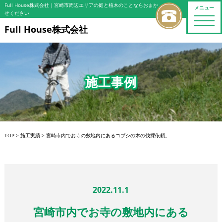
Full House株式会社
｜宮崎市周辺エリアの庭と植木のことならおまか
メニュー
せください
toggle
naviga
Full House株式会社
施工事例
TOP
>
施工実績
>
宮崎市内でお寺の敷地内にあるコブシの木の伐採依頼。
2022.11.1
宮崎市内でお寺の敷地内にある