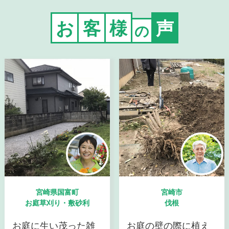
お
客
様
声
の
宮崎県国富町
宮崎市
お庭草刈り・敷砂利
伐根
お庭に生い茂った雑
お庭の壁の際に植え