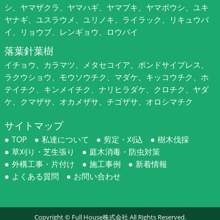
シ、ヤマザクラ、ヤマハギ、ヤマブキ、ヤマボウシ、ユキ
ヤナギ、ユスラウメ、ユリノキ、ライラック、リキュウバ
イ、リョウブ、レンギョウ、ロウバイ
落葉針葉樹
イチョウ、カラマツ、メタセコイア、ポンドサイプレス、
ラクウショウ、モウソウチク、マダケ、キッコウチク、ホ
テイチク、キンメイチク、ナリヒラダケ、クロチク、ヤダ
ケ、クマザサ、オカメザサ、チゴザサ、オロシマチク
サイトマップ
TOP
私達について
剪定・刈込
樹木伐採
草刈り・芝生張り
庭木消毒・防虫対策
外構工事・片付け
施工事例
新着情報
よくある質問
お問い合わせ
Copyright ©
Full House株式会社
All Rights Reserved.