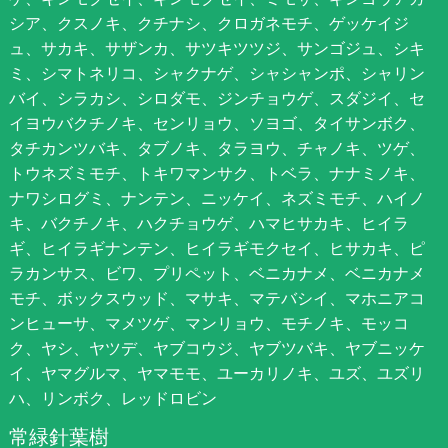
シア、クスノキ、クチナシ、クロガネモチ、ゲッケイジ
ュ、サカキ、サザンカ、サツキツツジ、サンゴジュ、シキ
ミ、シマトネリコ、シャクナゲ、シャシャンポ、シャリン
バイ、シラカシ、シロダモ、ジンチョウゲ、スダジイ、セ
イヨウバクチノキ、センリョウ、ソヨゴ、タイサンボク、
タチカンツバキ、タブノキ、タラヨウ、チャノキ、ツゲ、
トウネズミモチ、トキワマンサク、トベラ、ナナミノキ、
ナワシログミ、ナンテン、ニッケイ、ネズミモチ、ハイノ
キ、バクチノキ、ハクチョウゲ、ハマヒサカキ、ヒイラ
ギ、ヒイラギナンテン、ヒイラギモクセイ、ヒサカキ、ピ
ラカンサス、ビワ、プリペット、ベニカナメ、ベニカナメ
モチ、ボックスウッド、マサキ、マテバシイ、マホニアコ
ンヒューサ、マメツゲ、マンリョウ、モチノキ、モッコ
ク、ヤシ、ヤツデ、ヤブコウジ、ヤブツバキ、ヤブニッケ
イ、ヤマグルマ、ヤマモモ、ユーカリノキ、ユズ、ユズリ
ハ、リンボク、レッドロビン
常緑針葉樹