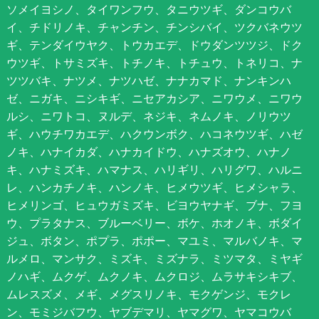
ソメイヨシノ、タイワンフウ、タニウツギ、ダンコウバ
イ、チドリノキ、チャンチン、チンシバイ、ツクバネウツ
ギ、テンダイウヤク、トウカエデ、ドウダンツツジ、ドク
ウツギ、トサミズキ、トチノキ、トチュウ、トネリコ、ナ
ツツバキ、ナツメ、ナツハゼ、ナナカマド、ナンキンハ
ゼ、ニガキ、ニシキギ、ニセアカシア、ニワウメ、ニワウ
ルシ、ニワトコ、ヌルデ、ネジキ、ネムノキ、ノリウツ
ギ、ハウチワカエデ、ハクウンボク、ハコネウツギ、ハゼ
ノキ、ハナイカダ、ハナカイドウ、ハナズオウ、ハナノ
キ、ハナミズキ、ハマナス、ハリギリ、ハリグワ、ハルニ
レ、ハンカチノキ、ハンノキ、ヒメウツギ、ヒメシャラ、
ヒメリンゴ、ヒュウガミズキ、ビヨウヤナギ、ブナ、フヨ
ウ、プラタナス、ブルーベリー、ボケ、ホオノキ、ボダイ
ジュ、ボタン、ポプラ、ポポー、マユミ、マルバノキ、マ
ルメロ、マンサク、ミズキ、ミズナラ、ミツマタ、ミヤギ
ノハギ、ムクゲ、ムクノキ、ムクロジ、ムラサキシキブ、
ムレスズメ、メギ、メグスリノキ、モクゲンジ、モクレ
ン、モミジバフウ、ヤブデマリ、ヤマグワ、ヤマコウバ