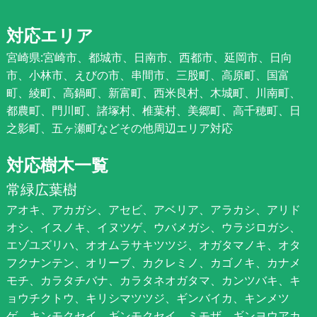
対応エリア
宮崎県:宮崎市、都城市、日南市、西都市、延岡市、日向
市、小林市、えびの市、串間市、三股町、高原町、国富
町、綾町、高鍋町、新富町、西米良村、木城町、川南町、
都農町、門川町、諸塚村、椎葉村、美郷町、高千穂町、日
之影町、五ヶ瀬町などその他周辺エリア対応
対応樹木一覧
常緑広葉樹
アオキ、アカガシ、アセビ、アベリア、アラカシ、アリド
オシ、イスノキ、イヌツゲ、ウバメガシ、ウラジロガシ、
エゾユズリハ、オオムラサキツツジ、オガタマノキ、オタ
フクナンテン、オリーブ、カクレミノ、カゴノキ、カナメ
モチ、カラタチバナ、カラタネオガタマ、カンツバキ、キ
ョウチクトウ、キリシマツツジ、ギンバイカ、キンメツ
ゲ、キンモクセイ、ギンモクセイ、ミモザ、ギンヨウアカ