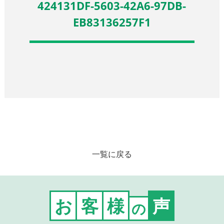
424131DF-5603-42A6-97DB-
EB83136257F1
一覧に戻る
お
客
様
声
の