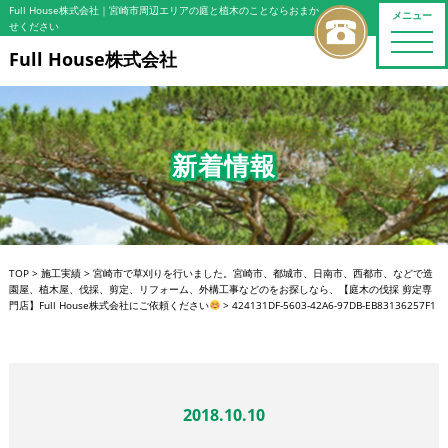
Full House株式会社
｜宮崎市周辺エリアの庭と植木のことならおまか
メニュー
せください
toggle
naviga
Full House株式会社
新着情報
TOP
>
施工実績
>
宮崎市で草刈りを行いました。宮崎市、都城市、日南市、西都市、などで造
園屋、植木屋、伐採、剪定、リフォーム、外構工事などのをお探しなら、【庭木の伐採 剪定専
門店】Full House株式会社にご依頼ください
>
424131DF-5603-42A6-97DB-EB83136257F1
2018.10.10