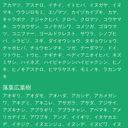
アカマツ、アスナロ、イチイ、イトヒバ、イヌガヤ、イヌ
マキ、ウラジロモミ、エゾマツ、カイヅカイブキ、カヤ、
キャラボク、クジャクヒバ、クロベ、クロマツ、コウヤマ
キ、コウヨウザン、コノテガシワ、コメツガ、ゴヨウマ
ツ、コニファー、ゴールドクレスト、サワラ、シノブヒ
バ、シラビソ、スギ、ダイオウショウ、タギョウショウ、
チャボヒバ、チョウセンマキ、ツガ、テーダマツ、ドイ、
ツトウヒ、トウヒ、ナギナギ、ペディアニオイヒバ、ネズ
ミサシ、ハイネズ、ハイビャクシンハイビャクシン、ヒノ
キ、ヒノキアスナロ、ヒマラヤスギ、モミノキ、ラカンマ
キ
落葉広葉樹
アオギリ、アオダモ、アオハダ、アカシデ、アカメガシ
ワ、アキグミ、アキニレ、アサガラ、アサダ、アジサイ、
アズキナシ、アブラギリ、アブラチャン、アベマキ、アメ
リカデイゴ、アワブキ、アンズ、イイギリ、イタヤカエ
デ、イチジク、イヌエンジュ、イヌシデ、イヌビワ、イヌ