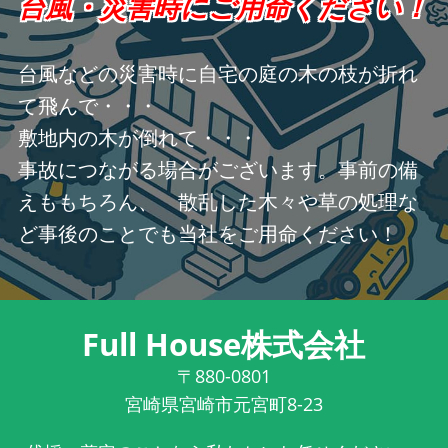
台風・災害時にご用命ください！
台風などの災害時に自宅の庭の木の枝が折れ
て飛んで・・・
敷地内の木が倒れて・・・
事故につながる場合がございます。事前の備
えももちろん、 散乱した木々や草の処理な
ど事後のことでも当社をご用命ください！
Full House株式会社
〒880-0801
宮崎県宮崎市元宮町8-23