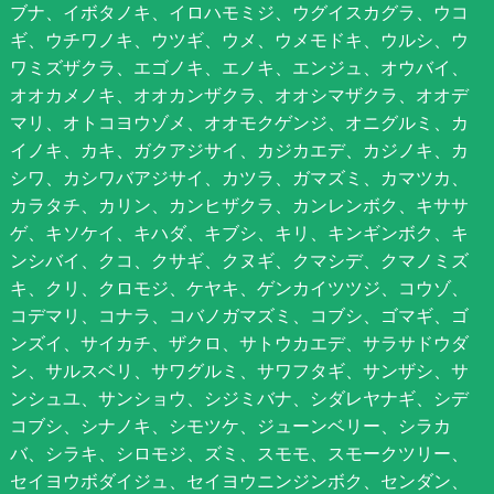
ブナ、イボタノキ、イロハモミジ、ウグイスカグラ、ウコ
ギ、ウチワノキ、ウツギ、ウメ、ウメモドキ、ウルシ、ウ
ワミズザクラ、エゴノキ、エノキ、エンジュ、オウバイ、
オオカメノキ、オオカンザクラ、オオシマザクラ、オオデ
マリ、オトコヨウゾメ、オオモクゲンジ、オニグルミ、カ
イノキ、カキ、ガクアジサイ、カジカエデ、カジノキ、カ
シワ、カシワバアジサイ、カツラ、ガマズミ、カマツカ、
カラタチ、カリン、カンヒザクラ、カンレンボク、キササ
ゲ、キソケイ、キハダ、キブシ、キリ、キンギンボク、キ
ンシバイ、クコ、クサギ、クヌギ、クマシデ、クマノミズ
キ、クリ、クロモジ、ケヤキ、ゲンカイツツジ、コウゾ、
コデマリ、コナラ、コバノガマズミ、コブシ、ゴマギ、ゴ
ンズイ、サイカチ、ザクロ、サトウカエデ、サラサドウダ
ン、サルスベリ、サワグルミ、サワフタギ、サンザシ、サ
ンシュユ、サンショウ、シジミバナ、シダレヤナギ、シデ
コブシ、シナノキ、シモツケ、ジューンベリー、シラカ
バ、シラキ、シロモジ、ズミ、スモモ、スモークツリー、
セイヨウボダイジュ、セイヨウニンジンボク、センダン、