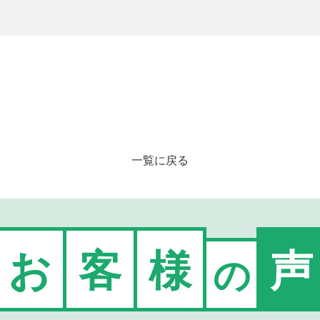
一覧に戻る
お
客
様
声
の