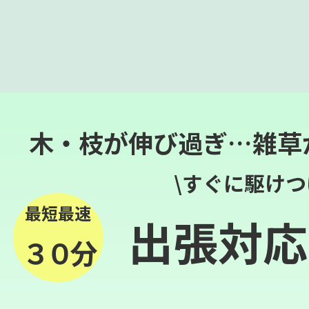
木・枝が伸び過ぎ…雑草
\すぐに駆けつ
最短最速
出張対応
３０分