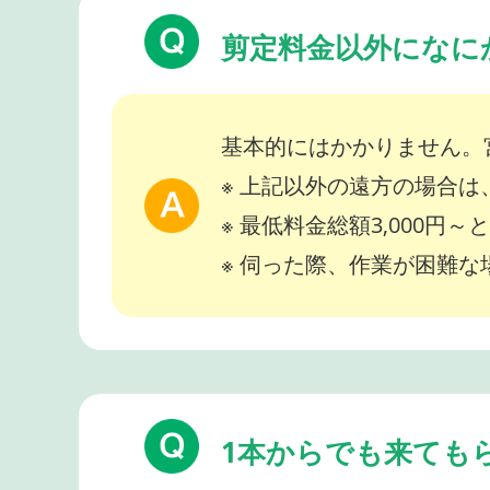
剪定料金以外になに
基本的にはかかりません。
※ 上記以外の遠方の場合
※ 最低料金総額3,000円
※ 伺った際、作業が困難
1本からでも来ても