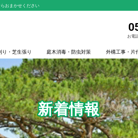
ならおまかせください
0
お電話
刈り・芝生張り
庭木消毒・防虫対策
外構工事・片
新着情報