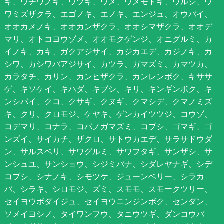
ギ、ウチワノキ、ウツギ、ウメ、ウメモドキ、ウルシ、ウ
ワミズザクラ、エゴノキ、エノキ、エンジュ、オウバイ、
オオカメノキ、オオカンザクラ、オオシマザクラ、オオデ
マリ、オトコヨウゾメ、オオモクゲンジ、オニグルミ、カ
イノキ、カキ、ガクアジサイ、カジカエデ、カジノキ、カ
シワ、カシワバアジサイ、カツラ、ガマズミ、カマツカ、
カラタチ、カリン、カンヒザクラ、カンレンボク、キササ
ゲ、キソケイ、キハダ、キブシ、キリ、キンギンボク、キ
ンシバイ、クコ、クサギ、クヌギ、クマシデ、クマノミズ
キ、クリ、クロモジ、ケヤキ、ゲンカイツツジ、コウゾ、
コデマリ、コナラ、コバノガマズミ、コブシ、ゴマギ、ゴ
ンズイ、サイカチ、ザクロ、サトウカエデ、サラサドウダ
ン、サルスベリ、サワグルミ、サワフタギ、サンザシ、サ
ンシュユ、サンショウ、シジミバナ、シダレヤナギ、シデ
コブシ、シナノキ、シモツケ、ジューンベリー、シラカ
バ、シラキ、シロモジ、ズミ、スモモ、スモークツリー、
セイヨウボダイジュ、セイヨウニンジンボク、センダン、
ソメイヨシノ、タイワンフウ、タニウツギ、ダンコウバ