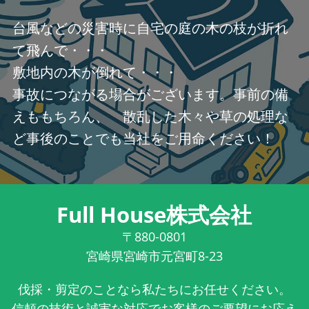
台風などの災害時に自宅の庭の木の枝が折れ
て飛んで・・・
敷地内の木が倒れて・・・
事故につながる場合がございます。事前の備
えももちろん、 散乱した木々や草の処理な
ど事後のことでも当社をご用命ください！
Full House株式会社
〒880-0801
宮崎県宮崎市元宮町8-23
伐採・剪定のことなら私たちにお任せください。
信頼の技術と誠実な対応でお客様のご要望にお応え