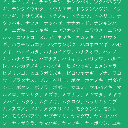
イ、チドリノキ、チャンチン、チンシバイ、ツクバネウツ
ギ、テンダイウヤク、トウカエデ、ドウダンツツジ、ドク
ウツギ、トサミズキ、トチノキ、トチュウ、トネリコ、ナ
ツツバキ、ナツメ、ナツハゼ、ナナカマド、ナンキンハ
ゼ、ニガキ、ニシキギ、ニセアカシア、ニワウメ、ニワウ
ルシ、ニワトコ、ヌルデ、ネジキ、ネムノキ、ノリウツ
ギ、ハウチワカエデ、ハクウンボク、ハコネウツギ、ハゼ
ノキ、ハナイカダ、ハナカイドウ、ハナズオウ、ハナノ
キ、ハナミズキ、ハマナス、ハリギリ、ハリグワ、ハルニ
レ、ハンカチノキ、ハンノキ、ヒメウツギ、ヒメシャラ、
ヒメリンゴ、ヒュウガミズキ、ビヨウヤナギ、ブナ、フヨ
ウ、プラタナス、ブルーベリー、ボケ、ホオノキ、ボダイ
ジュ、ボタン、ポプラ、ポポー、マユミ、マルバノキ、マ
ルメロ、マンサク、ミズキ、ミズナラ、ミツマタ、ミヤギ
ノハギ、ムクゲ、ムクノキ、ムクロジ、ムラサキシキブ、
ムレスズメ、メギ、メグスリノキ、モクゲンジ、モクレ
ン、モミジバフウ、ヤブデマリ、ヤマグワ、ヤマコウバ
シ、ヤマザクラ、ヤマハギ、ヤマブキ、ヤマボウシ、ユキ