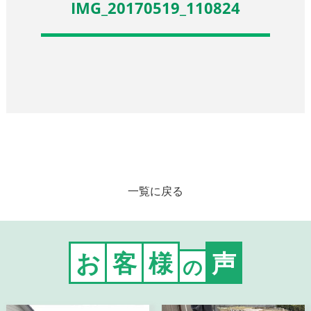
IMG_20170519_110824
一覧に戻る
お
客
様
声
の