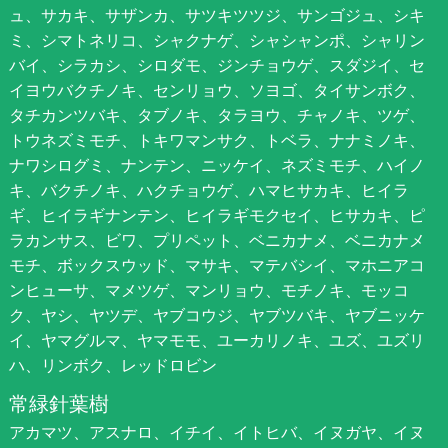
ュ、サカキ、サザンカ、サツキツツジ、サンゴジュ、シキ
ミ、シマトネリコ、シャクナゲ、シャシャンポ、シャリン
バイ、シラカシ、シロダモ、ジンチョウゲ、スダジイ、セ
イヨウバクチノキ、センリョウ、ソヨゴ、タイサンボク、
タチカンツバキ、タブノキ、タラヨウ、チャノキ、ツゲ、
トウネズミモチ、トキワマンサク、トベラ、ナナミノキ、
ナワシログミ、ナンテン、ニッケイ、ネズミモチ、ハイノ
キ、バクチノキ、ハクチョウゲ、ハマヒサカキ、ヒイラ
ギ、ヒイラギナンテン、ヒイラギモクセイ、ヒサカキ、ピ
ラカンサス、ビワ、プリペット、ベニカナメ、ベニカナメ
モチ、ボックスウッド、マサキ、マテバシイ、マホニアコ
ンヒューサ、マメツゲ、マンリョウ、モチノキ、モッコ
ク、ヤシ、ヤツデ、ヤブコウジ、ヤブツバキ、ヤブニッケ
イ、ヤマグルマ、ヤマモモ、ユーカリノキ、ユズ、ユズリ
ハ、リンボク、レッドロビン
常緑針葉樹
アカマツ、アスナロ、イチイ、イトヒバ、イヌガヤ、イヌ