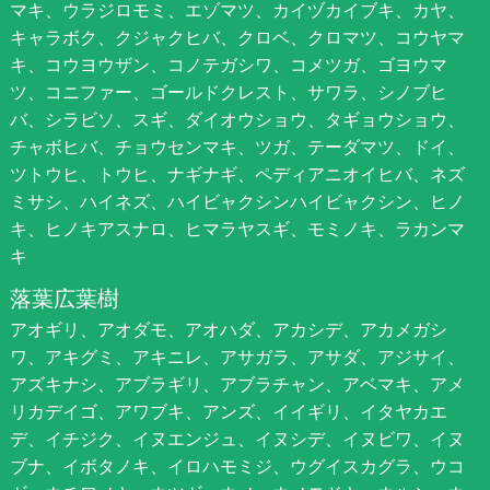
マキ、ウラジロモミ、エゾマツ、カイヅカイブキ、カヤ、
キャラボク、クジャクヒバ、クロベ、クロマツ、コウヤマ
キ、コウヨウザン、コノテガシワ、コメツガ、ゴヨウマ
ツ、コニファー、ゴールドクレスト、サワラ、シノブヒ
バ、シラビソ、スギ、ダイオウショウ、タギョウショウ、
チャボヒバ、チョウセンマキ、ツガ、テーダマツ、ドイ、
ツトウヒ、トウヒ、ナギナギ、ペディアニオイヒバ、ネズ
ミサシ、ハイネズ、ハイビャクシンハイビャクシン、ヒノ
キ、ヒノキアスナロ、ヒマラヤスギ、モミノキ、ラカンマ
キ
落葉広葉樹
アオギリ、アオダモ、アオハダ、アカシデ、アカメガシ
ワ、アキグミ、アキニレ、アサガラ、アサダ、アジサイ、
アズキナシ、アブラギリ、アブラチャン、アベマキ、アメ
リカデイゴ、アワブキ、アンズ、イイギリ、イタヤカエ
デ、イチジク、イヌエンジュ、イヌシデ、イヌビワ、イヌ
ブナ、イボタノキ、イロハモミジ、ウグイスカグラ、ウコ