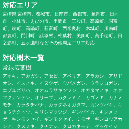
対応エリア
宮崎県:宮崎市、都城市、日南市、西都市、延岡市、日向
市、小林市、えびの市、串間市、三股町、高原町、国富
町、綾町、高鍋町、新富町、西米良村、木城町、川南町、
都農町、門川町、諸塚村、椎葉村、美郷町、高千穂町、日
之影町、五ヶ瀬町などその他周辺エリア対応
対応樹木一覧
常緑広葉樹
アオキ、アカガシ、アセビ、アベリア、アラカシ、アリド
オシ、イスノキ、イヌツゲ、ウバメガシ、ウラジロガシ、
エゾユズリハ、オオムラサキツツジ、オガタマノキ、オタ
フクナンテン、オリーブ、カクレミノ、カゴノキ、カナメ
モチ、カラタチバナ、カラタネオガタマ、カンツバキ、キ
ョウチクトウ、キリシマツツジ、ギンバイカ、キンメツ
ゲ、キンモクセイ、ギンモクセイ、ミモザ、ギンヨウアカ
シア、クスノキ、クチナシ、クロガネモチ、ゲッケイジ