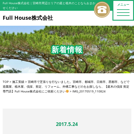
Full House株式会社
｜宮崎市周辺エリアの庭と植木のことならおまか
メニュー
せください
toggle
naviga
Full House株式会社
新着情報
TOP
>
施工実績
>
宮崎市で芝張りを行ないました。宮崎市、都城市、日南市、西都市、などで
造園屋、植木屋、伐採、剪定、リフォーム、外構工事などのをお探しなら、【庭木の伐採 剪定
専門店】Full House株式会社にご依頼ください
>
IMG_20170519_110824
2017.5.24