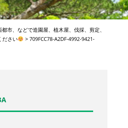
西都市、などで造園屋、植木屋、伐採、剪定、
ください
>
709FCC78-A2DF-4992-9421-
3A