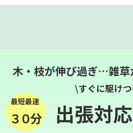
木・枝が伸び過ぎ…雑草
\すぐに駆けつ
最短最速
出張対応
３０分