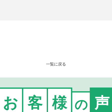
一覧に戻る
お
客
様
声
の