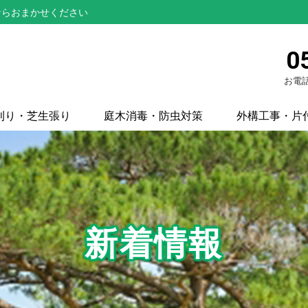
ならおまかせください
0
お電話
刈り・芝生張り
庭木消毒・防虫対策
外構工事・片
新着情報