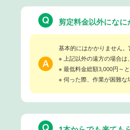
剪定料金以外になに
基本的にはかかりません。
※ 上記以外の遠方の場合
※ 最低料金総額3,000円
※ 伺った際、作業が困難
1本からでも来ても