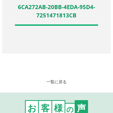
6CA272AB-20BB-4EDA-95D4-
7251471813CB
一覧に戻る
お
客
様
声
の