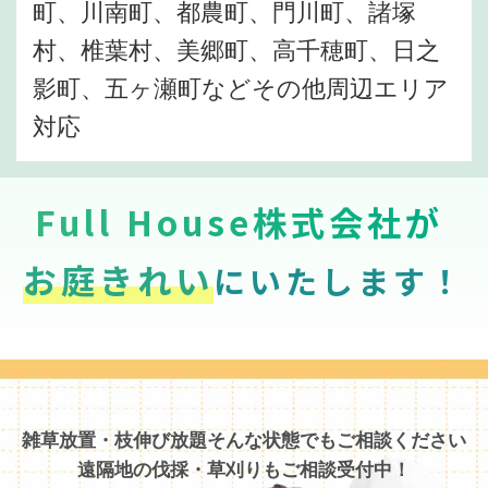
町、川南町、都農町、門川町、諸塚
村、椎葉村、美郷町、高千穂町、日之
影町、五ヶ瀬町などその他周辺エリア
対応
Full House株式会社が
お庭きれい
にいたします！
雑草放置・枝伸び放題そんな状態でもご相談ください
遠隔地の伐採・草刈りもご相談受付中！