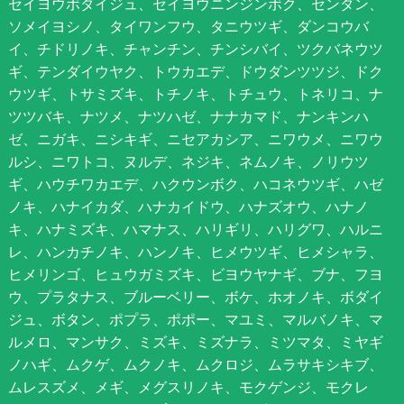
セイヨウボダイジュ、セイヨウニンジンボク、センダン、
ソメイヨシノ、タイワンフウ、タニウツギ、ダンコウバ
イ、チドリノキ、チャンチン、チンシバイ、ツクバネウツ
ギ、テンダイウヤク、トウカエデ、ドウダンツツジ、ドク
ウツギ、トサミズキ、トチノキ、トチュウ、トネリコ、ナ
ツツバキ、ナツメ、ナツハゼ、ナナカマド、ナンキンハ
ゼ、ニガキ、ニシキギ、ニセアカシア、ニワウメ、ニワウ
ルシ、ニワトコ、ヌルデ、ネジキ、ネムノキ、ノリウツ
ギ、ハウチワカエデ、ハクウンボク、ハコネウツギ、ハゼ
ノキ、ハナイカダ、ハナカイドウ、ハナズオウ、ハナノ
キ、ハナミズキ、ハマナス、ハリギリ、ハリグワ、ハルニ
レ、ハンカチノキ、ハンノキ、ヒメウツギ、ヒメシャラ、
ヒメリンゴ、ヒュウガミズキ、ビヨウヤナギ、ブナ、フヨ
ウ、プラタナス、ブルーベリー、ボケ、ホオノキ、ボダイ
ジュ、ボタン、ポプラ、ポポー、マユミ、マルバノキ、マ
ルメロ、マンサク、ミズキ、ミズナラ、ミツマタ、ミヤギ
ノハギ、ムクゲ、ムクノキ、ムクロジ、ムラサキシキブ、
ムレスズメ、メギ、メグスリノキ、モクゲンジ、モクレ