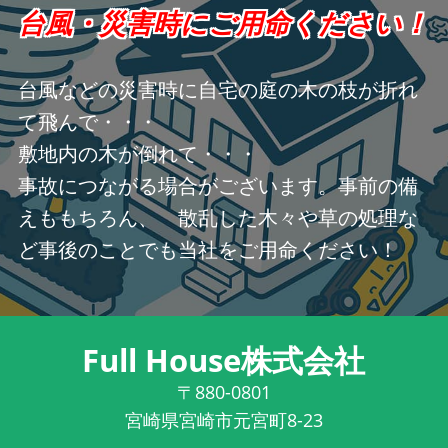
台風・災害時にご用命ください！
台風などの災害時に自宅の庭の木の枝が折れ
て飛んで・・・
敷地内の木が倒れて・・・
事故につながる場合がございます。事前の備
えももちろん、 散乱した木々や草の処理な
ど事後のことでも当社をご用命ください！
Full House株式会社
〒880-0801
宮崎県宮崎市元宮町8-23