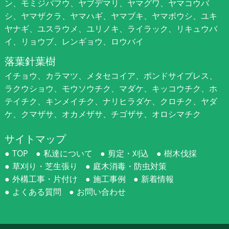
ン、モミジバフウ、ヤブデマリ、ヤマグワ、ヤマコウバ
シ、ヤマザクラ、ヤマハギ、ヤマブキ、ヤマボウシ、ユキ
ヤナギ、ユスラウメ、ユリノキ、ライラック、リキュウバ
イ、リョウブ、レンギョウ、ロウバイ
落葉針葉樹
イチョウ、カラマツ、メタセコイア、ポンドサイプレス、
ラクウショウ、モウソウチク、マダケ、キッコウチク、ホ
テイチク、キンメイチク、ナリヒラダケ、クロチク、ヤダ
ケ、クマザサ、オカメザサ、チゴザサ、オロシマチク
サイトマップ
TOP
私達について
剪定・刈込
樹木伐採
草刈り・芝生張り
庭木消毒・防虫対策
外構工事・片付け
施工事例
新着情報
よくある質問
お問い合わせ