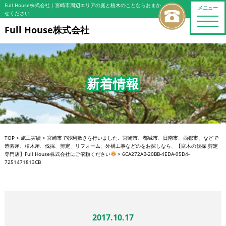
Full House株式会社
｜宮崎市周辺エリアの庭と植木のことならおまか
メニュー
せください
toggle
naviga
Full House株式会社
新着情報
TOP
>
施工実績
>
宮崎市で砂利敷きを行いました。宮崎市、都城市、日南市、西都市、などで
造園屋、植木屋、伐採、剪定、リフォーム、外構工事などのをお探しなら、【庭木の伐採 剪定
専門店】Full House株式会社にご依頼ください
>
6CA272AB-20BB-4EDA-95D4-
7251471813CB
2017.10.17