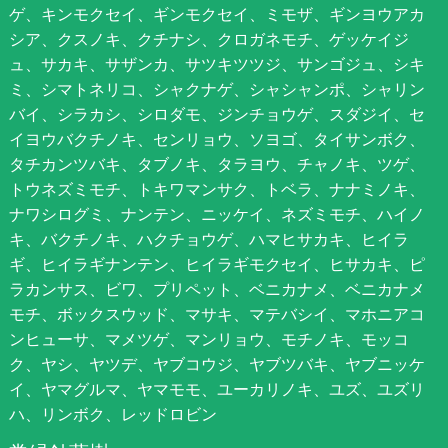
ゲ、キンモクセイ、ギンモクセイ、ミモザ、ギンヨウアカ
シア、クスノキ、クチナシ、クロガネモチ、ゲッケイジ
ュ、サカキ、サザンカ、サツキツツジ、サンゴジュ、シキ
ミ、シマトネリコ、シャクナゲ、シャシャンポ、シャリン
バイ、シラカシ、シロダモ、ジンチョウゲ、スダジイ、セ
イヨウバクチノキ、センリョウ、ソヨゴ、タイサンボク、
タチカンツバキ、タブノキ、タラヨウ、チャノキ、ツゲ、
トウネズミモチ、トキワマンサク、トベラ、ナナミノキ、
ナワシログミ、ナンテン、ニッケイ、ネズミモチ、ハイノ
キ、バクチノキ、ハクチョウゲ、ハマヒサカキ、ヒイラ
ギ、ヒイラギナンテン、ヒイラギモクセイ、ヒサカキ、ピ
ラカンサス、ビワ、プリペット、ベニカナメ、ベニカナメ
モチ、ボックスウッド、マサキ、マテバシイ、マホニアコ
ンヒューサ、マメツゲ、マンリョウ、モチノキ、モッコ
ク、ヤシ、ヤツデ、ヤブコウジ、ヤブツバキ、ヤブニッケ
イ、ヤマグルマ、ヤマモモ、ユーカリノキ、ユズ、ユズリ
ハ、リンボク、レッドロビン