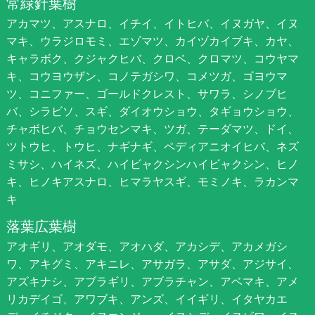
常緑針葉樹
アカマツ、アスナロ、イチイ、イトヒバ、イヌガヤ、イヌ
マキ、ウラジロモミ、エゾマツ、カイヅカイブキ、カヤ、
キャラボク、クジャクヒバ、クロベ、クロマツ、コウヤマ
キ、コウヨウザン、コノテガシワ、コメツガ、ゴヨウマ
ツ、コニファー、ゴールドクレスト、サワラ、シノブヒ
バ、シラビソ、スギ、ダイオウショウ、タギョウショウ、
チャボヒバ、チョウセンマキ、ツガ、テーダマツ、ドイ、
ツトウヒ、トウヒ、ナギナギ、ペディアニオイヒバ、ネズ
ミサシ、ハイネズ、ハイビャクシンハイビャクシン、ヒノ
キ、ヒノキアスナロ、ヒマラヤスギ、モミノキ、ラカンマ
キ
落葉広葉樹
アオギリ、アオダモ、アオハダ、アカシデ、アカメガシ
ワ、アキグミ、アキニレ、アサガラ、アサダ、アジサイ、
アズキナシ、アブラギリ、アブラチャン、アベマキ、アメ
リカデイゴ、アワブキ、アンズ、イイギリ、イタヤカエ