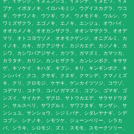
デ、イチジク、イヌエンジュ、イヌシデ、イヌビワ、イヌ
ブナ、イボタノキ、イロハモミジ、ウグイスカグラ、ウコ
ギ、ウチワノキ、ウツギ、ウメ、ウメモドキ、ウルシ、ウ
ワミズザクラ、エゴノキ、エノキ、エンジュ、オウバイ、
オオカメノキ、オオカンザクラ、オオシマザクラ、オオデ
マリ、オトコヨウゾメ、オオモクゲンジ、オニグルミ、カ
イノキ、カキ、ガクアジサイ、カジカエデ、カジノキ、カ
シワ、カシワバアジサイ、カツラ、ガマズミ、カマツカ、
カラタチ、カリン、カンヒザクラ、カンレンボク、キササ
ゲ、キソケイ、キハダ、キブシ、キリ、キンギンボク、キ
ンシバイ、クコ、クサギ、クヌギ、クマシデ、クマノミズ
キ、クリ、クロモジ、ケヤキ、ゲンカイツツジ、コウゾ、
コデマリ、コナラ、コバノガマズミ、コブシ、ゴマギ、ゴ
ンズイ、サイカチ、ザクロ、サトウカエデ、サラサドウダ
ン、サルスベリ、サワグルミ、サワフタギ、サンザシ、サ
ンシュユ、サンショウ、シジミバナ、シダレヤナギ、シデ
コブシ、シナノキ、シモツケ、ジューンベリー、シラカ
バ、シラキ、シロモジ、ズミ、スモモ、スモークツリー、