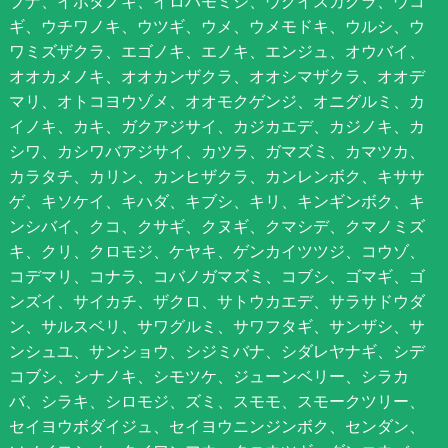
ブナ、イボタノキ、イロハモミジ、ウグイスカグラ、ウコ
ギ、ウチワノキ、ウツギ、ウメ、ウメモドキ、ウルシ、ウ
ワミズザクラ、エゴノキ、エノキ、エンジュ、オウバイ、
オオカメノキ、オオカンザクラ、オオシマザクラ、オオデ
マリ、オトコヨウゾメ、オオモクゲンジ、オニグルミ、カ
イノキ、カキ、ガクアジサイ、カジカエデ、カジノキ、カ
シワ、カシワバアジサイ、カツラ、ガマズミ、カマツカ、
カラタチ、カリン、カンヒザクラ、カンレンボク、キササ
ゲ、キソケイ、キハダ、キブシ、キリ、キンギンボク、キ
ンシバイ、クコ、クサギ、クヌギ、クマシデ、クマノミズ
キ、クリ、クロモジ、ケヤキ、ゲンカイツツジ、コウゾ、
コデマリ、コナラ、コバノガマズミ、コブシ、ゴマギ、ゴ
ンズイ、サイカチ、ザクロ、サトウカエデ、サラサドウダ
ン、サルスベリ、サワグルミ、サワフタギ、サンザシ、サ
ンシュユ、サンショウ、シジミバナ、シダレヤナギ、シデ
コブシ、シナノキ、シモツケ、ジューンベリー、シラカ
バ、シラキ、シロモジ、ズミ、スモモ、スモークツリー、
セイヨウボダイジュ、セイヨウニンジンボク、センダン、