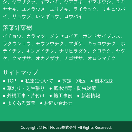
シ、ヤマザクラ、ヤマハギ、ヤマブキ、ヤマボウシ、ユキ
ヤナギ、ユスラウメ、ユリノキ、ライラック、リキュウバ
イ、リョウブ、レンギョウ、ロウバイ
落葉針葉樹
イチョウ、カラマツ、メタセコイア、ポンドサイプレス、
ラクウショウ、モウソウチク、マダケ、キッコウチク、ホ
テイチク、キンメイチク、ナリヒラダケ、クロチク、ヤダ
ケ、クマザサ、オカメザサ、チゴザサ、オロシマチク
サイトマップ
TOP
私達について
剪定・刈込
樹木伐採
草刈り・芝生張り
庭木消毒・防虫対策
外構工事・片付け
施工事例
新着情報
よくある質問
お問い合わせ
Copyright ©
Full House株式会社
All Rights Reserved.