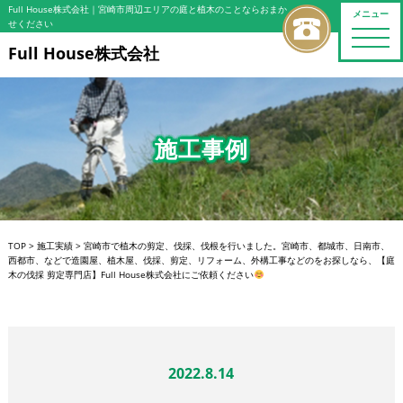
Full House株式会社
｜宮崎市周辺エリアの庭と植木のことならおまか
メニュー
せください
toggle
naviga
Full House株式会社
施工事例
TOP
>
施工実績
>
宮崎市で植木の剪定、伐採、伐根を行いました。宮崎市、都城市、日南市、
西都市、などで造園屋、植木屋、伐採、剪定、リフォーム、外構工事などのをお探しなら、【庭
木の伐採 剪定専門店】Full House株式会社にご依頼ください
2022.8.14