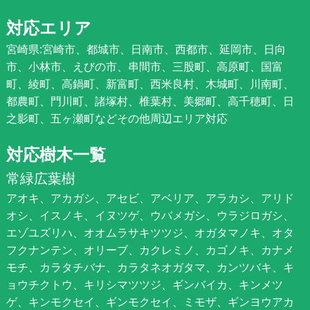
対応エリア
宮崎県:宮崎市、都城市、日南市、西都市、延岡市、日向
市、小林市、えびの市、串間市、三股町、高原町、国富
町、綾町、高鍋町、新富町、西米良村、木城町、川南町、
都農町、門川町、諸塚村、椎葉村、美郷町、高千穂町、日
之影町、五ヶ瀬町などその他周辺エリア対応
対応樹木一覧
常緑広葉樹
アオキ、アカガシ、アセビ、アベリア、アラカシ、アリド
オシ、イスノキ、イヌツゲ、ウバメガシ、ウラジロガシ、
エゾユズリハ、オオムラサキツツジ、オガタマノキ、オタ
フクナンテン、オリーブ、カクレミノ、カゴノキ、カナメ
モチ、カラタチバナ、カラタネオガタマ、カンツバキ、キ
ョウチクトウ、キリシマツツジ、ギンバイカ、キンメツ
ゲ、キンモクセイ、ギンモクセイ、ミモザ、ギンヨウアカ