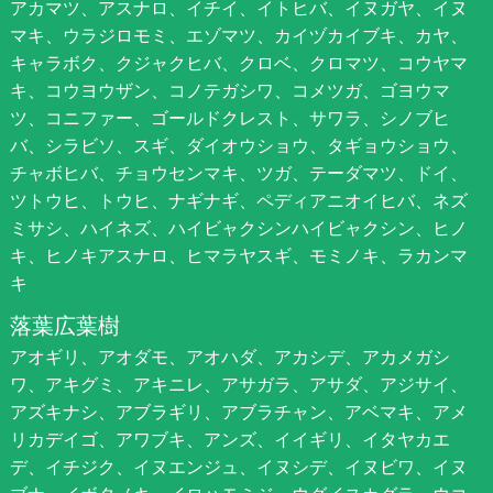
アカマツ、アスナロ、イチイ、イトヒバ、イヌガヤ、イヌ
マキ、ウラジロモミ、エゾマツ、カイヅカイブキ、カヤ、
キャラボク、クジャクヒバ、クロベ、クロマツ、コウヤマ
キ、コウヨウザン、コノテガシワ、コメツガ、ゴヨウマ
ツ、コニファー、ゴールドクレスト、サワラ、シノブヒ
バ、シラビソ、スギ、ダイオウショウ、タギョウショウ、
チャボヒバ、チョウセンマキ、ツガ、テーダマツ、ドイ、
ツトウヒ、トウヒ、ナギナギ、ペディアニオイヒバ、ネズ
ミサシ、ハイネズ、ハイビャクシンハイビャクシン、ヒノ
キ、ヒノキアスナロ、ヒマラヤスギ、モミノキ、ラカンマ
キ
落葉広葉樹
アオギリ、アオダモ、アオハダ、アカシデ、アカメガシ
ワ、アキグミ、アキニレ、アサガラ、アサダ、アジサイ、
アズキナシ、アブラギリ、アブラチャン、アベマキ、アメ
リカデイゴ、アワブキ、アンズ、イイギリ、イタヤカエ
デ、イチジク、イヌエンジュ、イヌシデ、イヌビワ、イヌ