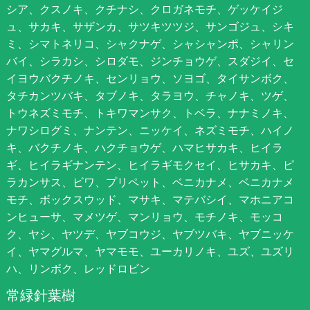
シア、クスノキ、クチナシ、クロガネモチ、ゲッケイジ
ュ、サカキ、サザンカ、サツキツツジ、サンゴジュ、シキ
ミ、シマトネリコ、シャクナゲ、シャシャンポ、シャリン
バイ、シラカシ、シロダモ、ジンチョウゲ、スダジイ、セ
イヨウバクチノキ、センリョウ、ソヨゴ、タイサンボク、
タチカンツバキ、タブノキ、タラヨウ、チャノキ、ツゲ、
トウネズミモチ、トキワマンサク、トベラ、ナナミノキ、
ナワシログミ、ナンテン、ニッケイ、ネズミモチ、ハイノ
キ、バクチノキ、ハクチョウゲ、ハマヒサカキ、ヒイラ
ギ、ヒイラギナンテン、ヒイラギモクセイ、ヒサカキ、ピ
ラカンサス、ビワ、プリペット、ベニカナメ、ベニカナメ
モチ、ボックスウッド、マサキ、マテバシイ、マホニアコ
ンヒューサ、マメツゲ、マンリョウ、モチノキ、モッコ
ク、ヤシ、ヤツデ、ヤブコウジ、ヤブツバキ、ヤブニッケ
イ、ヤマグルマ、ヤマモモ、ユーカリノキ、ユズ、ユズリ
ハ、リンボク、レッドロビン
常緑針葉樹