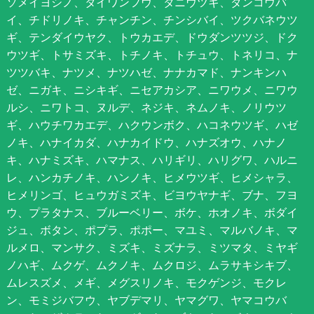
ソメイヨシノ、タイワンフウ、タニウツギ、ダンコウバ
イ、チドリノキ、チャンチン、チンシバイ、ツクバネウツ
ギ、テンダイウヤク、トウカエデ、ドウダンツツジ、ドク
ウツギ、トサミズキ、トチノキ、トチュウ、トネリコ、ナ
ツツバキ、ナツメ、ナツハゼ、ナナカマド、ナンキンハ
ゼ、ニガキ、ニシキギ、ニセアカシア、ニワウメ、ニワウ
ルシ、ニワトコ、ヌルデ、ネジキ、ネムノキ、ノリウツ
ギ、ハウチワカエデ、ハクウンボク、ハコネウツギ、ハゼ
ノキ、ハナイカダ、ハナカイドウ、ハナズオウ、ハナノ
キ、ハナミズキ、ハマナス、ハリギリ、ハリグワ、ハルニ
レ、ハンカチノキ、ハンノキ、ヒメウツギ、ヒメシャラ、
ヒメリンゴ、ヒュウガミズキ、ビヨウヤナギ、ブナ、フヨ
ウ、プラタナス、ブルーベリー、ボケ、ホオノキ、ボダイ
ジュ、ボタン、ポプラ、ポポー、マユミ、マルバノキ、マ
ルメロ、マンサク、ミズキ、ミズナラ、ミツマタ、ミヤギ
ノハギ、ムクゲ、ムクノキ、ムクロジ、ムラサキシキブ、
ムレスズメ、メギ、メグスリノキ、モクゲンジ、モクレ
ン、モミジバフウ、ヤブデマリ、ヤマグワ、ヤマコウバ