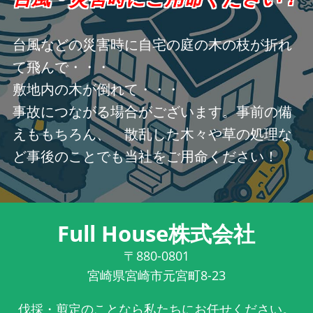
台風などの災害時に自宅の庭の木の枝が折れ
て飛んで・・・
敷地内の木が倒れて・・・
事故につながる場合がございます。事前の備
えももちろん、 散乱した木々や草の処理な
ど事後のことでも当社をご用命ください！
Full House株式会社
〒880-0801
宮崎県宮崎市元宮町8-23
伐採・剪定のことなら私たちにお任せください。