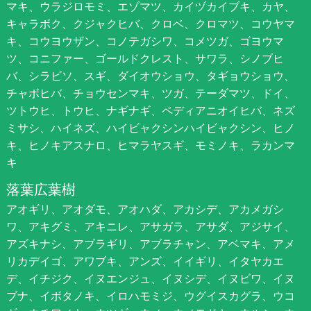
マキ、ウラジロモミ、エゾマツ、カイヅカイブキ、カヤ、
キャラボク、クジャクヒバ、クロベ、クロマツ、コウヤマ
キ、コウヨウザン、コノテガシワ、コメツガ、ゴヨウマ
ツ、コニファー、ゴールドクレスト、サワラ、シノブヒ
バ、シラビソ、スギ、ダイオウショウ、タギョウショウ、
チャボヒバ、チョウセンマキ、ツガ、テーダマツ、ドイ、
ツトウヒ、トウヒ、ナギナギ、ペディアニオイヒバ、ネズ
ミサシ、ハイネズ、ハイビャクシンハイビャクシン、ヒノ
キ、ヒノキアスナロ、ヒマラヤスギ、モミノキ、ラカンマ
キ
落葉広葉樹
アオギリ、アオダモ、アオハダ、アカシデ、アカメガシ
ワ、アキグミ、アキニレ、アサガラ、アサダ、アジサイ、
アズキナシ、アブラギリ、アブラチャン、アベマキ、アメ
リカデイゴ、アワブキ、アンズ、イイギリ、イタヤカエ
デ、イチジク、イヌエンジュ、イヌシデ、イヌビワ、イヌ
ブナ、イボタノキ、イロハモミジ、ウグイスカグラ、ウコ