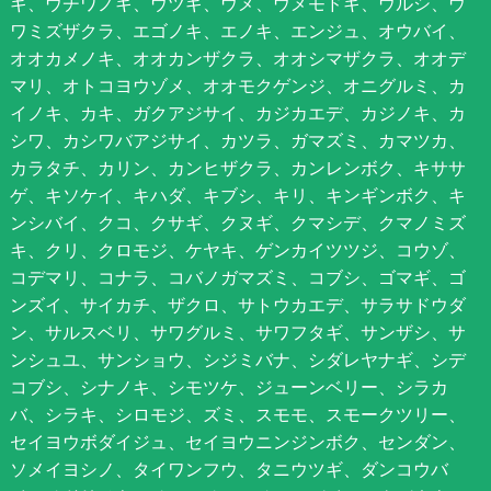
ギ、ウチワノキ、ウツギ、ウメ、ウメモドキ、ウルシ、ウ
ワミズザクラ、エゴノキ、エノキ、エンジュ、オウバイ、
オオカメノキ、オオカンザクラ、オオシマザクラ、オオデ
マリ、オトコヨウゾメ、オオモクゲンジ、オニグルミ、カ
イノキ、カキ、ガクアジサイ、カジカエデ、カジノキ、カ
シワ、カシワバアジサイ、カツラ、ガマズミ、カマツカ、
カラタチ、カリン、カンヒザクラ、カンレンボク、キササ
ゲ、キソケイ、キハダ、キブシ、キリ、キンギンボク、キ
ンシバイ、クコ、クサギ、クヌギ、クマシデ、クマノミズ
キ、クリ、クロモジ、ケヤキ、ゲンカイツツジ、コウゾ、
コデマリ、コナラ、コバノガマズミ、コブシ、ゴマギ、ゴ
ンズイ、サイカチ、ザクロ、サトウカエデ、サラサドウダ
ン、サルスベリ、サワグルミ、サワフタギ、サンザシ、サ
ンシュユ、サンショウ、シジミバナ、シダレヤナギ、シデ
コブシ、シナノキ、シモツケ、ジューンベリー、シラカ
バ、シラキ、シロモジ、ズミ、スモモ、スモークツリー、
セイヨウボダイジュ、セイヨウニンジンボク、センダン、
ソメイヨシノ、タイワンフウ、タニウツギ、ダンコウバ