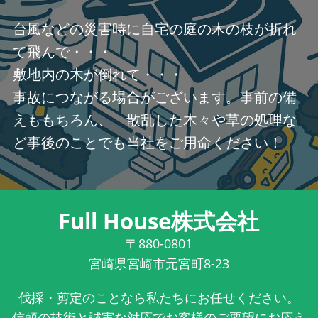
台風などの災害時に自宅の庭の木の枝が折れ
て飛んで・・・
敷地内の木が倒れて・・・
事故につながる場合がございます。事前の備
えももちろん、 散乱した木々や草の処理な
ど事後のことでも当社をご用命ください！
Full House株式会社
〒880-0801
宮崎県宮崎市元宮町8-23
伐採・剪定のことなら私たちにお任せください。
信頼の技術と誠実な対応でお客様のご要望にお応え