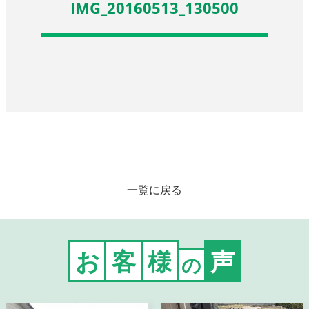
IMG_20160513_130500
一覧に戻る
お
客
様
声
の