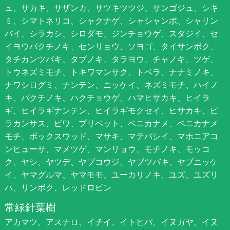
ュ、サカキ、サザンカ、サツキツツジ、サンゴジュ、シキ
ミ、シマトネリコ、シャクナゲ、シャシャンポ、シャリン
バイ、シラカシ、シロダモ、ジンチョウゲ、スダジイ、セ
イヨウバクチノキ、センリョウ、ソヨゴ、タイサンボク、
タチカンツバキ、タブノキ、タラヨウ、チャノキ、ツゲ、
トウネズミモチ、トキワマンサク、トベラ、ナナミノキ、
ナワシログミ、ナンテン、ニッケイ、ネズミモチ、ハイノ
キ、バクチノキ、ハクチョウゲ、ハマヒサカキ、ヒイラ
ギ、ヒイラギナンテン、ヒイラギモクセイ、ヒサカキ、ピ
ラカンサス、ビワ、プリペット、ベニカナメ、ベニカナメ
モチ、ボックスウッド、マサキ、マテバシイ、マホニアコ
ンヒューサ、マメツゲ、マンリョウ、モチノキ、モッコ
ク、ヤシ、ヤツデ、ヤブコウジ、ヤブツバキ、ヤブニッケ
イ、ヤマグルマ、ヤマモモ、ユーカリノキ、ユズ、ユズリ
ハ、リンボク、レッドロビン
常緑針葉樹
アカマツ、アスナロ、イチイ、イトヒバ、イヌガヤ、イヌ