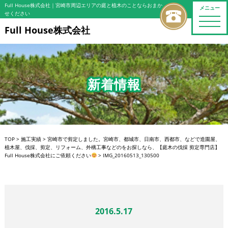
Full House株式会社
｜宮崎市周辺エリアの庭と植木のことならおまか
メニュー
せください
toggle
naviga
Full House株式会社
新着情報
TOP
>
施工実績
>
宮崎市で剪定しました。宮崎市、都城市、日南市、西都市、などで造園屋、
植木屋、伐採、剪定、リフォーム、外構工事などのをお探しなら、【庭木の伐採 剪定専門店】
Full House株式会社にご依頼ください
>
IMG_20160513_130500
2016.5.17