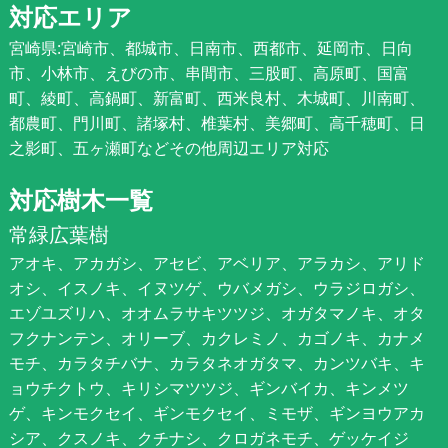
対応エリア
宮崎県:宮崎市、都城市、日南市、西都市、延岡市、日向
市、小林市、えびの市、串間市、三股町、高原町、国富
町、綾町、高鍋町、新富町、西米良村、木城町、川南町、
都農町、門川町、諸塚村、椎葉村、美郷町、高千穂町、日
之影町、五ヶ瀬町などその他周辺エリア対応
対応樹木一覧
常緑広葉樹
アオキ、アカガシ、アセビ、アベリア、アラカシ、アリド
オシ、イスノキ、イヌツゲ、ウバメガシ、ウラジロガシ、
エゾユズリハ、オオムラサキツツジ、オガタマノキ、オタ
フクナンテン、オリーブ、カクレミノ、カゴノキ、カナメ
モチ、カラタチバナ、カラタネオガタマ、カンツバキ、キ
ョウチクトウ、キリシマツツジ、ギンバイカ、キンメツ
ゲ、キンモクセイ、ギンモクセイ、ミモザ、ギンヨウアカ
シア、クスノキ、クチナシ、クロガネモチ、ゲッケイジ