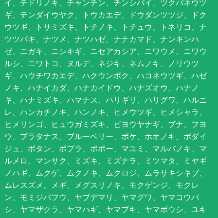
イ、チドリノキ、チャンチン、チンシバイ、ツクバネウツ
ギ、テンダイウヤク、トウカエデ、ドウダンツツジ、ドク
ウツギ、トサミズキ、トチノキ、トチュウ、トネリコ、ナ
ツツバキ、ナツメ、ナツハゼ、ナナカマド、ナンキンハ
ゼ、ニガキ、ニシキギ、ニセアカシア、ニワウメ、ニワウ
ルシ、ニワトコ、ヌルデ、ネジキ、ネムノキ、ノリウツ
ギ、ハウチワカエデ、ハクウンボク、ハコネウツギ、ハゼ
ノキ、ハナイカダ、ハナカイドウ、ハナズオウ、ハナノ
キ、ハナミズキ、ハマナス、ハリギリ、ハリグワ、ハルニ
レ、ハンカチノキ、ハンノキ、ヒメウツギ、ヒメシャラ、
ヒメリンゴ、ヒュウガミズキ、ビヨウヤナギ、ブナ、フヨ
ウ、プラタナス、ブルーベリー、ボケ、ホオノキ、ボダイ
ジュ、ボタン、ポプラ、ポポー、マユミ、マルバノキ、マ
ルメロ、マンサク、ミズキ、ミズナラ、ミツマタ、ミヤギ
ノハギ、ムクゲ、ムクノキ、ムクロジ、ムラサキシキブ、
ムレスズメ、メギ、メグスリノキ、モクゲンジ、モクレ
ン、モミジバフウ、ヤブデマリ、ヤマグワ、ヤマコウバ
シ、ヤマザクラ、ヤマハギ、ヤマブキ、ヤマボウシ、ユキ