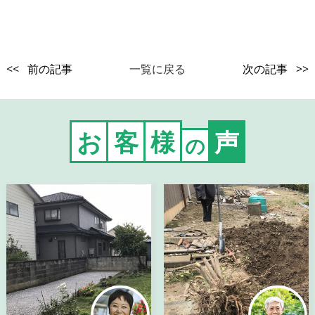
<< 前の記事
一覧に戻る
次の記事 >>
お
客
様
声
の