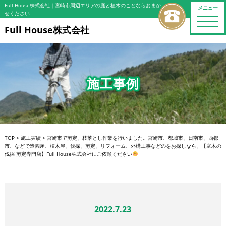
Full House株式会社
｜宮崎市周辺エリアの庭と植木のことならおまか
メニュー
せください
toggle
naviga
Full House株式会社
施工事例
TOP
>
施工実績
>
宮崎市で剪定、枝落とし作業を行いました。宮崎市、都城市、日南市、西都
市、などで造園屋、植木屋、伐採、剪定、リフォーム、外構工事などのをお探しなら、【庭木の
伐採 剪定専門店】Full House株式会社にご依頼ください
2022.7.23