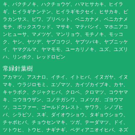
キ、バクチノキ、ハクチョウゲ、ハマヒサカキ、ヒイラ
ギ、ヒイラギナンテン、ヒイラギモクセイ、ヒサカキ、ピ
ラカンサス、ビワ、プリペット、ベニカナメ、ベニカナメ
モチ、ボックスウッド、マサキ、マテバシイ、マホニアコ
ンヒューサ、マメツゲ、マンリョウ、モチノキ、モッコ
ク、ヤシ、ヤツデ、ヤブコウジ、ヤブツバキ、ヤブニッケ
イ、ヤマグルマ、ヤマモモ、ユーカリノキ、ユズ、ユズリ
ハ、リンボク、レッドロビン
常緑針葉樹
アカマツ、アスナロ、イチイ、イトヒバ、イヌガヤ、イヌ
マキ、ウラジロモミ、エゾマツ、カイヅカイブキ、カヤ、
キャラボク、クジャクヒバ、クロベ、クロマツ、コウヤマ
キ、コウヨウザン、コノテガシワ、コメツガ、ゴヨウマ
ツ、コニファー、ゴールドクレスト、サワラ、シノブヒ
バ、シラビソ、スギ、ダイオウショウ、タギョウショウ、
チャボヒバ、チョウセンマキ、ツガ、テーダマツ、ドイ、
ツトウヒ、トウヒ、ナギナギ、ペディアニオイヒバ、ネズ