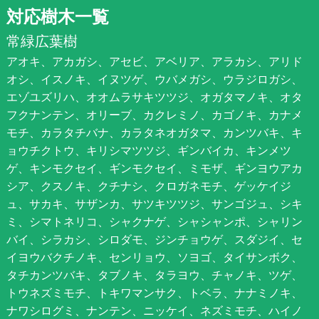
対応樹木一覧
常緑広葉樹
アオキ、アカガシ、アセビ、アベリア、アラカシ、アリド
オシ、イスノキ、イヌツゲ、ウバメガシ、ウラジロガシ、
エゾユズリハ、オオムラサキツツジ、オガタマノキ、オタ
フクナンテン、オリーブ、カクレミノ、カゴノキ、カナメ
モチ、カラタチバナ、カラタネオガタマ、カンツバキ、キ
ョウチクトウ、キリシマツツジ、ギンバイカ、キンメツ
ゲ、キンモクセイ、ギンモクセイ、ミモザ、ギンヨウアカ
シア、クスノキ、クチナシ、クロガネモチ、ゲッケイジ
ュ、サカキ、サザンカ、サツキツツジ、サンゴジュ、シキ
ミ、シマトネリコ、シャクナゲ、シャシャンポ、シャリン
バイ、シラカシ、シロダモ、ジンチョウゲ、スダジイ、セ
イヨウバクチノキ、センリョウ、ソヨゴ、タイサンボク、
タチカンツバキ、タブノキ、タラヨウ、チャノキ、ツゲ、
トウネズミモチ、トキワマンサク、トベラ、ナナミノキ、
ナワシログミ、ナンテン、ニッケイ、ネズミモチ、ハイノ