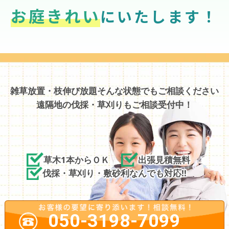
お庭きれい
にいたします！
雑草放置・枝伸び放題そんな状態でもご相談ください
遠隔地の伐採・草刈りもご相談受付中！
草木1本からＯＫ
出張見積無料
伐採・草刈り・敷砂利なんでも対応!!
050-3198-7099