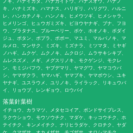
ノキ、ハナイカダ、ハナカイドウ、ハナズオウ、ハナノ
キ、ハナミズキ、ハマナス、ハリギリ、ハリグワ、ハルニ
レ、ハンカチノキ、ハンノキ、ヒメウツギ、ヒメシャラ、
ヒメリンゴ、ヒュウガミズキ、ビヨウヤナギ、ブナ、フヨ
ウ、プラタナス、ブルーベリー、ボケ、ホオノキ、ボダイ
ジュ、ボタン、ポプラ、ポポー、マユミ、マルバノキ、マ
ルメロ、マンサク、ミズキ、ミズナラ、ミツマタ、ミヤギ
ノハギ、ムクゲ、ムクノキ、ムクロジ、ムラサキシキブ、
ムレスズメ、メギ、メグスリノキ、モクゲンジ、モクレ
ン、モミジバフウ、ヤブデマリ、ヤマグワ、ヤマコウバ
シ、ヤマザクラ、ヤマハギ、ヤマブキ、ヤマボウシ、ユキ
ヤナギ、ユスラウメ、ユリノキ、ライラック、リキュウバ
イ、リョウブ、レンギョウ、ロウバイ
落葉針葉樹
イチョウ、カラマツ、メタセコイア、ポンドサイプレス、
ラクウショウ、モウソウチク、マダケ、キッコウチク、ホ
テイチク、キンメイチク、ナリヒラダケ、クロチク、ヤダ
ケ、クマザサ、オカメザサ、チゴザサ、オロシマチク