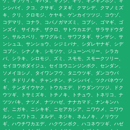
ゲ、キソケイ、キハダ、キブシ、キリ、キンギンボク、キ
ンシバイ、クコ、クサギ、クヌギ、クマシデ、クマノミズ
キ、クリ、クロモジ、ケヤキ、ゲンカイツツジ、コウゾ、
コデマリ、コナラ、コバノガマズミ、コブシ、ゴマギ、ゴ
ンズイ、サイカチ、ザクロ、サトウカエデ、サラサドウダ
ン、サルスベリ、サワグルミ、サワフタギ、サンザシ、サ
ンシュユ、サンショウ、シジミバナ、シダレヤナギ、シデ
コブシ、シナノキ、シモツケ、ジューンベリー、シラカ
バ、シラキ、シロモジ、ズミ、スモモ、スモークツリー、
セイヨウボダイジュ、セイヨウニンジンボク、センダン、
ソメイヨシノ、タイワンフウ、タニウツギ、ダンコウバ
イ、チドリノキ、チャンチン、チンシバイ、ツクバネウツ
ギ、テンダイウヤク、トウカエデ、ドウダンツツジ、ドク
ウツギ、トサミズキ、トチノキ、トチュウ、トネリコ、ナ
ツツバキ、ナツメ、ナツハゼ、ナナカマド、ナンキンハ
ゼ、ニガキ、ニシキギ、ニセアカシア、ニワウメ、ニワウ
ルシ、ニワトコ、ヌルデ、ネジキ、ネムノキ、ノリウツ
ギ、ハウチワカエデ、ハクウンボク、ハコネウツギ、ハゼ