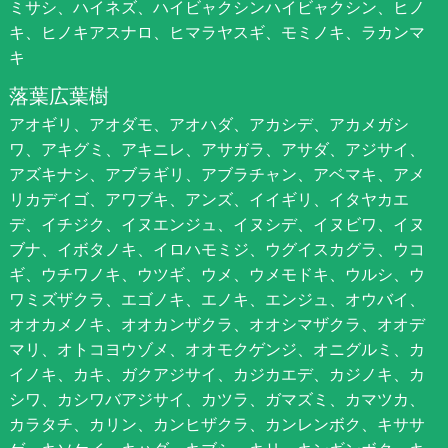
ミサシ、ハイネズ、ハイビャクシンハイビャクシン、ヒノ
キ、ヒノキアスナロ、ヒマラヤスギ、モミノキ、ラカンマ
キ
落葉広葉樹
アオギリ、アオダモ、アオハダ、アカシデ、アカメガシ
ワ、アキグミ、アキニレ、アサガラ、アサダ、アジサイ、
アズキナシ、アブラギリ、アブラチャン、アベマキ、アメ
リカデイゴ、アワブキ、アンズ、イイギリ、イタヤカエ
デ、イチジク、イヌエンジュ、イヌシデ、イヌビワ、イヌ
ブナ、イボタノキ、イロハモミジ、ウグイスカグラ、ウコ
ギ、ウチワノキ、ウツギ、ウメ、ウメモドキ、ウルシ、ウ
ワミズザクラ、エゴノキ、エノキ、エンジュ、オウバイ、
オオカメノキ、オオカンザクラ、オオシマザクラ、オオデ
マリ、オトコヨウゾメ、オオモクゲンジ、オニグルミ、カ
イノキ、カキ、ガクアジサイ、カジカエデ、カジノキ、カ
シワ、カシワバアジサイ、カツラ、ガマズミ、カマツカ、
カラタチ、カリン、カンヒザクラ、カンレンボク、キササ