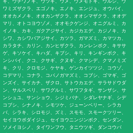
ギ、ウチワノキ、ウツギ、ウメ、ウメモドキ、ウルシ、ウ
ワミズザクラ、エゴノキ、エノキ、エンジュ、オウバイ、
オオカメノキ、オオカンザクラ、オオシマザクラ、オオデ
マリ、オトコヨウゾメ、オオモクゲンジ、オニグルミ、カ
イノキ、カキ、ガクアジサイ、カジカエデ、カジノキ、カ
シワ、カシワバアジサイ、カツラ、ガマズミ、カマツカ、
カラタチ、カリン、カンヒザクラ、カンレンボク、キササ
ゲ、キソケイ、キハダ、キブシ、キリ、キンギンボク、キ
ンシバイ、クコ、クサギ、クヌギ、クマシデ、クマノミズ
キ、クリ、クロモジ、ケヤキ、ゲンカイツツジ、コウゾ、
コデマリ、コナラ、コバノガマズミ、コブシ、ゴマギ、ゴ
ンズイ、サイカチ、ザクロ、サトウカエデ、サラサドウダ
ン、サルスベリ、サワグルミ、サワフタギ、サンザシ、サ
ンシュユ、サンショウ、シジミバナ、シダレヤナギ、シデ
コブシ、シナノキ、シモツケ、ジューンベリー、シラカ
バ、シラキ、シロモジ、ズミ、スモモ、スモークツリー、
セイヨウボダイジュ、セイヨウニンジンボク、センダン、
ソメイヨシノ、タイワンフウ、タニウツギ、ダンコウバ