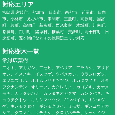
対応エリア
宮崎県:宮崎市、都城市、日南市、西都市、延岡市、日向
市、小林市、えびの市、串間市、三股町、高原町、国富
町、綾町、高鍋町、新富町、西米良村、木城町、川南町、
都農町、門川町、諸塚村、椎葉村、美郷町、高千穂町、日
之影町、五ヶ瀬町などその他周辺エリア対応
対応樹木一覧
常緑広葉樹
アオキ、アカガシ、アセビ、アベリア、アラカシ、アリド
オシ、イスノキ、イヌツゲ、ウバメガシ、ウラジロガシ、
エゾユズリハ、オオムラサキツツジ、オガタマノキ、オタ
フクナンテン、オリーブ、カクレミノ、カゴノキ、カナメ
モチ、カラタチバナ、カラタネオガタマ、カンツバキ、キ
ョウチクトウ、キリシマツツジ、ギンバイカ、キンメツ
ゲ、キンモクセイ、ギンモクセイ、ミモザ、ギンヨウアカ
シア、クスノキ、クチナシ、クロガネモチ、ゲッケイジ