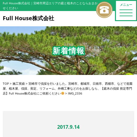
Full House株式会社
｜宮崎市周辺エリアの庭と植木のことならおまか
メニュー
せください
toggle
naviga
Full House株式会社
新着情報
TOP
>
施工実績
>
宮崎市で伐採を行いました。宮崎市、都城市、日南市、西都市、などで造園
屋、植木屋、伐採、剪定、リフォーム、外構工事などのをお探しなら、【庭木の伐採 剪定専門
店】Full House株式会社にご依頼ください
>
IMG_2336
2017.9.14