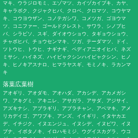
マキ、ウラジロモミ、エゾマツ、カイヅカイブキ、カヤ、
キャラボク、クジャクヒバ、クロベ、クロマツ、コウヤマ
キ、コウヨウザン、コノテガシワ、コメツガ、ゴヨウマ
ツ、コニファー、ゴールドクレスト、サワラ、シノブヒ
バ、シラビソ、スギ、ダイオウショウ、タギョウショウ、
チャボヒバ、チョウセンマキ、ツガ、テーダマツ、ドイ、
ツトウヒ、トウヒ、ナギナギ、ペディアニオイヒバ、ネズ
ミサシ、ハイネズ、ハイビャクシンハイビャクシン、ヒノ
キ、ヒノキアスナロ、ヒマラヤスギ、モミノキ、ラカンマ
キ
落葉広葉樹
アオギリ、アオダモ、アオハダ、アカシデ、アカメガシ
ワ、アキグミ、アキニレ、アサガラ、アサダ、アジサイ、
アズキナシ、アブラギリ、アブラチャン、アベマキ、アメ
リカデイゴ、アワブキ、アンズ、イイギリ、イタヤカエ
デ、イチジク、イヌエンジュ、イヌシデ、イヌビワ、イヌ
ブナ、イボタノキ、イロハモミジ、ウグイスカグラ、ウコ