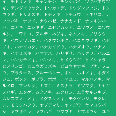
イ、チドリノキ、チャンチン、チンシバイ、ツクバネウツ
ギ、テンダイウヤク、トウカエデ、ドウダンツツジ、ドク
ウツギ、トサミズキ、トチノキ、トチュウ、トネリコ、ナ
ツツバキ、ナツメ、ナツハゼ、ナナカマド、ナンキンハ
ゼ、ニガキ、ニシキギ、ニセアカシア、ニワウメ、ニワウ
ルシ、ニワトコ、ヌルデ、ネジキ、ネムノキ、ノリウツ
ギ、ハウチワカエデ、ハクウンボク、ハコネウツギ、ハゼ
ノキ、ハナイカダ、ハナカイドウ、ハナズオウ、ハナノ
キ、ハナミズキ、ハマナス、ハリギリ、ハリグワ、ハルニ
レ、ハンカチノキ、ハンノキ、ヒメウツギ、ヒメシャラ、
ヒメリンゴ、ヒュウガミズキ、ビヨウヤナギ、ブナ、フヨ
ウ、プラタナス、ブルーベリー、ボケ、ホオノキ、ボダイ
ジュ、ボタン、ポプラ、ポポー、マユミ、マルバノキ、マ
ルメロ、マンサク、ミズキ、ミズナラ、ミツマタ、ミヤギ
ノハギ、ムクゲ、ムクノキ、ムクロジ、ムラサキシキブ、
ムレスズメ、メギ、メグスリノキ、モクゲンジ、モクレ
ン、モミジバフウ、ヤブデマリ、ヤマグワ、ヤマコウバ
シ、ヤマザクラ、ヤマハギ、ヤマブキ、ヤマボウシ、ユキ