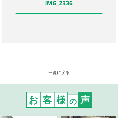
IMG_2336
一覧に戻る
お
客
様
声
の