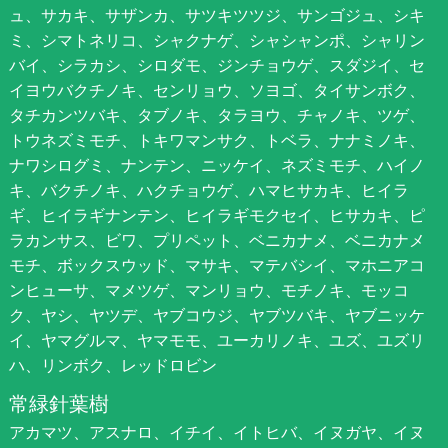
ュ、サカキ、サザンカ、サツキツツジ、サンゴジュ、シキ
ミ、シマトネリコ、シャクナゲ、シャシャンポ、シャリン
バイ、シラカシ、シロダモ、ジンチョウゲ、スダジイ、セ
イヨウバクチノキ、センリョウ、ソヨゴ、タイサンボク、
タチカンツバキ、タブノキ、タラヨウ、チャノキ、ツゲ、
トウネズミモチ、トキワマンサク、トベラ、ナナミノキ、
ナワシログミ、ナンテン、ニッケイ、ネズミモチ、ハイノ
キ、バクチノキ、ハクチョウゲ、ハマヒサカキ、ヒイラ
ギ、ヒイラギナンテン、ヒイラギモクセイ、ヒサカキ、ピ
ラカンサス、ビワ、プリペット、ベニカナメ、ベニカナメ
モチ、ボックスウッド、マサキ、マテバシイ、マホニアコ
ンヒューサ、マメツゲ、マンリョウ、モチノキ、モッコ
ク、ヤシ、ヤツデ、ヤブコウジ、ヤブツバキ、ヤブニッケ
イ、ヤマグルマ、ヤマモモ、ユーカリノキ、ユズ、ユズリ
ハ、リンボク、レッドロビン
常緑針葉樹
アカマツ、アスナロ、イチイ、イトヒバ、イヌガヤ、イヌ