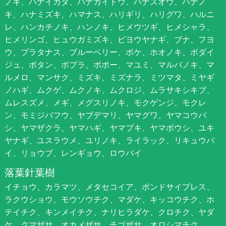
ノキ、ハナイカダ、ハナカイドウ、ハナズオウ、ハナノ
キ、ハナミズキ、ハマナス、ハリギリ、ハリグワ、ハルニ
レ、ハンカチノキ、ハンノキ、ヒメウツギ、ヒメシャラ、
ヒメリンゴ、ヒュウガミズキ、ビヨウヤナギ、ブナ、フヨ
ウ、プラタナス、ブルーベリー、ボケ、ホオノキ、ボダイ
ジュ、ボタン、ポプラ、ポポー、マユミ、マルバノキ、マ
ルメロ、マンサク、ミズキ、ミズナラ、ミツマタ、ミヤギ
ノハギ、ムクゲ、ムクノキ、ムクロジ、ムラサキシキブ、
ムレスズメ、メギ、メグスリノキ、モクゲンジ、モクレ
ン、モミジバフウ、ヤブデマリ、ヤマグワ、ヤマコウバ
シ、ヤマザクラ、ヤマハギ、ヤマブキ、ヤマボウシ、ユキ
ヤナギ、ユスラウメ、ユリノキ、ライラック、リキュウバ
イ、リョウブ、レンギョウ、ロウバイ
落葉針葉樹
イチョウ、カラマツ、メタセコイア、ポンドサイプレス、
ラクウショウ、モウソウチク、マダケ、キッコウチク、ホ
テイチク、キンメイチク、ナリヒラダケ、クロチク、ヤダ
ケ、クマザサ、オカメザサ、チゴザサ、オロシマチク