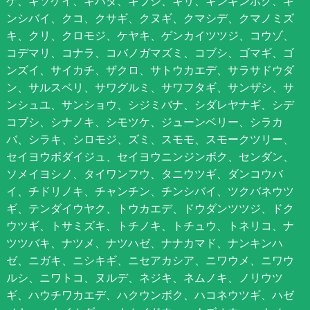
ゲ、キソケイ、キハダ、キブシ、キリ、キンギンボク、キ
ンシバイ、クコ、クサギ、クヌギ、クマシデ、クマノミズ
キ、クリ、クロモジ、ケヤキ、ゲンカイツツジ、コウゾ、
コデマリ、コナラ、コバノガマズミ、コブシ、ゴマギ、ゴ
ンズイ、サイカチ、ザクロ、サトウカエデ、サラサドウダ
ン、サルスベリ、サワグルミ、サワフタギ、サンザシ、サ
ンシュユ、サンショウ、シジミバナ、シダレヤナギ、シデ
コブシ、シナノキ、シモツケ、ジューンベリー、シラカ
バ、シラキ、シロモジ、ズミ、スモモ、スモークツリー、
セイヨウボダイジュ、セイヨウニンジンボク、センダン、
ソメイヨシノ、タイワンフウ、タニウツギ、ダンコウバ
イ、チドリノキ、チャンチン、チンシバイ、ツクバネウツ
ギ、テンダイウヤク、トウカエデ、ドウダンツツジ、ドク
ウツギ、トサミズキ、トチノキ、トチュウ、トネリコ、ナ
ツツバキ、ナツメ、ナツハゼ、ナナカマド、ナンキンハ
ゼ、ニガキ、ニシキギ、ニセアカシア、ニワウメ、ニワウ
ルシ、ニワトコ、ヌルデ、ネジキ、ネムノキ、ノリウツ
ギ、ハウチワカエデ、ハクウンボク、ハコネウツギ、ハゼ