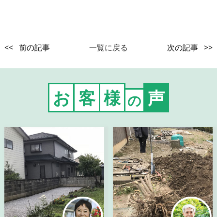
<< 前の記事
一覧に戻る
次の記事 >>
お
客
様
声
の