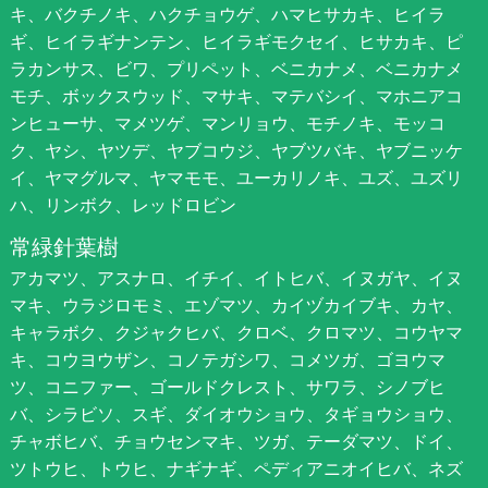
キ、バクチノキ、ハクチョウゲ、ハマヒサカキ、ヒイラ
ギ、ヒイラギナンテン、ヒイラギモクセイ、ヒサカキ、ピ
ラカンサス、ビワ、プリペット、ベニカナメ、ベニカナメ
モチ、ボックスウッド、マサキ、マテバシイ、マホニアコ
ンヒューサ、マメツゲ、マンリョウ、モチノキ、モッコ
ク、ヤシ、ヤツデ、ヤブコウジ、ヤブツバキ、ヤブニッケ
イ、ヤマグルマ、ヤマモモ、ユーカリノキ、ユズ、ユズリ
ハ、リンボク、レッドロビン
常緑針葉樹
アカマツ、アスナロ、イチイ、イトヒバ、イヌガヤ、イヌ
マキ、ウラジロモミ、エゾマツ、カイヅカイブキ、カヤ、
キャラボク、クジャクヒバ、クロベ、クロマツ、コウヤマ
キ、コウヨウザン、コノテガシワ、コメツガ、ゴヨウマ
ツ、コニファー、ゴールドクレスト、サワラ、シノブヒ
バ、シラビソ、スギ、ダイオウショウ、タギョウショウ、
チャボヒバ、チョウセンマキ、ツガ、テーダマツ、ドイ、
ツトウヒ、トウヒ、ナギナギ、ペディアニオイヒバ、ネズ