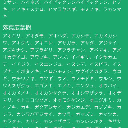
ミサシ、ハイネズ、ハイビャクシンハイビャクシン、ヒノ
キ、ヒノキアスナロ、ヒマラヤスギ、モミノキ、ラカンマ
キ
落葉広葉樹
アオギリ、アオダモ、アオハダ、アカシデ、アカメガシ
ワ、アキグミ、アキニレ、アサガラ、アサダ、アジサイ、
アズキナシ、アブラギリ、アブラチャン、アベマキ、アメ
リカデイゴ、アワブキ、アンズ、イイギリ、イタヤカエ
デ、イチジク、イヌエンジュ、イヌシデ、イヌビワ、イヌ
ブナ、イボタノキ、イロハモミジ、ウグイスカグラ、ウコ
ギ、ウチワノキ、ウツギ、ウメ、ウメモドキ、ウルシ、ウ
ワミズザクラ、エゴノキ、エノキ、エンジュ、オウバイ、
オオカメノキ、オオカンザクラ、オオシマザクラ、オオデ
マリ、オトコヨウゾメ、オオモクゲンジ、オニグルミ、カ
イノキ、カキ、ガクアジサイ、カジカエデ、カジノキ、カ
シワ、カシワバアジサイ、カツラ、ガマズミ、カマツカ、
カラタチ、カリン、カンヒザクラ、カンレンボク、キササ