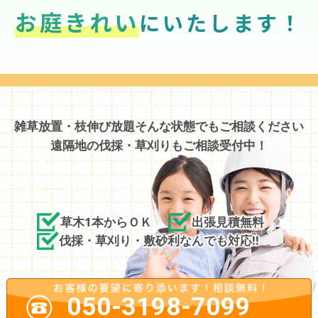
お庭きれい
にいたします！
雑草放置・枝伸び放題そんな状態でもご相談ください
遠隔地の伐採・草刈りもご相談受付中！
草木1本からＯＫ
出張見積無料
伐採・草刈り・敷砂利なんでも対応!!
050-3198-7099