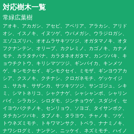
対応樹木一覧
常緑広葉樹
アオキ、アカガシ、アセビ、アベリア、アラカシ、アリド
オシ、イスノキ、イヌツゲ、ウバメガシ、ウラジロガシ、
エゾユズリハ、オオムラサキツツジ、オガタマノキ、オタ
フクナンテン、オリーブ、カクレミノ、カゴノキ、カナメ
モチ、カラタチバナ、カラタネオガタマ、カンツバキ、キ
ョウチクトウ、キリシマツツジ、ギンバイカ、キンメツ
ゲ、キンモクセイ、ギンモクセイ、ミモザ、ギンヨウアカ
シア、クスノキ、クチナシ、クロガネモチ、ゲッケイジ
ュ、サカキ、サザンカ、サツキツツジ、サンゴジュ、シキ
ミ、シマトネリコ、シャクナゲ、シャシャンポ、シャリン
バイ、シラカシ、シロダモ、ジンチョウゲ、スダジイ、セ
イヨウバクチノキ、センリョウ、ソヨゴ、タイサンボク、
タチカンツバキ、タブノキ、タラヨウ、チャノキ、ツゲ、
トウネズミモチ、トキワマンサク、トベラ、ナナミノキ、
ナワシログミ、ナンテン、ニッケイ、ネズミモチ、ハイノ