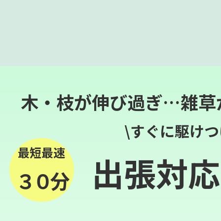
木・枝が伸び過ぎ…雑草
\すぐに駆けつ
最短最速
出張対応
３０分