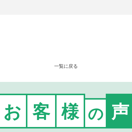
一覧に戻る
お
客
様
声
の