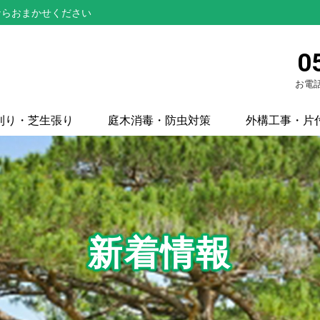
ならおまかせください
0
お電話
刈り・芝生張り
庭木消毒・防虫対策
外構工事・片
新着情報