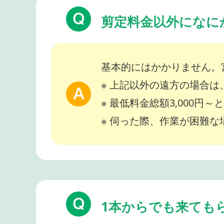
剪定料金以外になに
基本的にはかかりません。
※ 上記以外の遠方の場合
※ 最低料金総額3,000円
※ 伺った際、作業が困難
1本からでも来ても