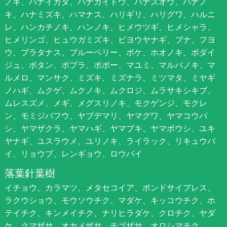
ノキ、ハナイカダ、ハナカイドウ、ハナズオウ、ハナノ
キ、ハナミズキ、ハマナス、ハリギリ、ハリグワ、ハルニ
レ、ハンカチノキ、ハンノキ、ヒメウツギ、ヒメシャラ、
ヒメリンゴ、ヒュウガミズキ、ビヨウヤナギ、ブナ、フヨ
ウ、プラタナス、ブルーベリー、ボケ、ホオノキ、ボダイ
ジュ、ボタン、ポプラ、ポポー、マユミ、マルバノキ、マ
ルメロ、マンサク、ミズキ、ミズナラ、ミツマタ、ミヤギ
ノハギ、ムクゲ、ムクノキ、ムクロジ、ムラサキシキブ、
ムレスズメ、メギ、メグスリノキ、モクゲンジ、モクレ
ン、モミジバフウ、ヤブデマリ、ヤマグワ、ヤマコウバ
シ、ヤマザクラ、ヤマハギ、ヤマブキ、ヤマボウシ、ユキ
ヤナギ、ユスラウメ、ユリノキ、ライラック、リキュウバ
イ、リョウブ、レンギョウ、ロウバイ
落葉針葉樹
イチョウ、カラマツ、メタセコイア、ポンドサイプレス、
ラクウショウ、モウソウチク、マダケ、キッコウチク、ホ
テイチク、キンメイチク、ナリヒラダケ、クロチク、ヤダ
ケ、クマザサ、オカメザサ、チゴザサ、オロシマチク