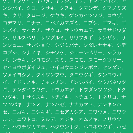
ゲ、キソケイ、キハダ、キブシ、キリ、キンギンボク、キ
ンシバイ、クコ、クサギ、クヌギ、クマシデ、クマノミズ
キ、クリ、クロモジ、ケヤキ、ゲンカイツツジ、コウゾ、
コデマリ、コナラ、コバノガマズミ、コブシ、ゴマギ、ゴ
ンズイ、サイカチ、ザクロ、サトウカエデ、サラサドウダ
ン、サルスベリ、サワグルミ、サワフタギ、サンザシ、サ
ンシュユ、サンショウ、シジミバナ、シダレヤナギ、シデ
コブシ、シナノキ、シモツケ、ジューンベリー、シラカ
バ、シラキ、シロモジ、ズミ、スモモ、スモークツリー、
セイヨウボダイジュ、セイヨウニンジンボク、センダン、
ソメイヨシノ、タイワンフウ、タニウツギ、ダンコウバ
イ、チドリノキ、チャンチン、チンシバイ、ツクバネウツ
ギ、テンダイウヤク、トウカエデ、ドウダンツツジ、ドク
ウツギ、トサミズキ、トチノキ、トチュウ、トネリコ、ナ
ツツバキ、ナツメ、ナツハゼ、ナナカマド、ナンキンハ
ゼ、ニガキ、ニシキギ、ニセアカシア、ニワウメ、ニワウ
ルシ、ニワトコ、ヌルデ、ネジキ、ネムノキ、ノリウツ
ギ、ハウチワカエデ、ハクウンボク、ハコネウツギ、ハゼ