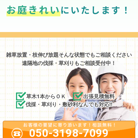
お庭きれい
にいたします！
雑草放置・枝伸び放題そんな状態でもご相談ください
遠隔地の伐採・草刈りもご相談受付中！
草木1本からＯＫ
出張見積無料
伐採・草刈り・敷砂利なんでも対応!!
050-3198-7099