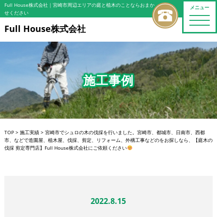
Full House株式会社
｜宮崎市周辺エリアの庭と植木のことならおまか
メニュー
せください
toggle
naviga
Full House株式会社
施工事例
TOP
>
施工実績
>
宮崎市でシュロの木の伐採を行いました。宮崎市、都城市、日南市、西都
市、などで造園屋、植木屋、伐採、剪定、リフォーム、外構工事などのをお探しなら、【庭木の
伐採 剪定専門店】Full House株式会社にご依頼ください
2022.8.15