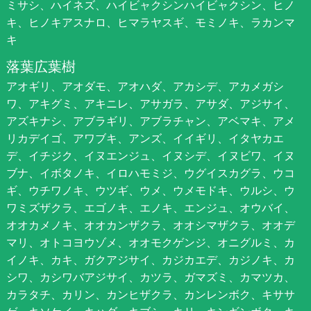
ミサシ、ハイネズ、ハイビャクシンハイビャクシン、ヒノ
キ、ヒノキアスナロ、ヒマラヤスギ、モミノキ、ラカンマ
キ
落葉広葉樹
アオギリ、アオダモ、アオハダ、アカシデ、アカメガシ
ワ、アキグミ、アキニレ、アサガラ、アサダ、アジサイ、
アズキナシ、アブラギリ、アブラチャン、アベマキ、アメ
リカデイゴ、アワブキ、アンズ、イイギリ、イタヤカエ
デ、イチジク、イヌエンジュ、イヌシデ、イヌビワ、イヌ
ブナ、イボタノキ、イロハモミジ、ウグイスカグラ、ウコ
ギ、ウチワノキ、ウツギ、ウメ、ウメモドキ、ウルシ、ウ
ワミズザクラ、エゴノキ、エノキ、エンジュ、オウバイ、
オオカメノキ、オオカンザクラ、オオシマザクラ、オオデ
マリ、オトコヨウゾメ、オオモクゲンジ、オニグルミ、カ
イノキ、カキ、ガクアジサイ、カジカエデ、カジノキ、カ
シワ、カシワバアジサイ、カツラ、ガマズミ、カマツカ、
カラタチ、カリン、カンヒザクラ、カンレンボク、キササ