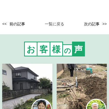
<< 前の記事
一覧に戻る
次の記事 >>
お
客
様
声
の