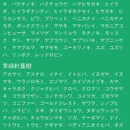
キ、バクチノキ、ハクチョウゲ、ハマヒサカキ、ヒイラ
ギ、ヒイラギナンテン、ヒイラギモクセイ、ヒサカキ、ピ
ラカンサス、ビワ、プリペット、ベニカナメ、ベニカナメ
モチ、ボックスウッド、マサキ、マテバシイ、マホニアコ
ンヒューサ、マメツゲ、マンリョウ、モチノキ、モッコ
ク、ヤシ、ヤツデ、ヤブコウジ、ヤブツバキ、ヤブニッケ
イ、ヤマグルマ、ヤマモモ、ユーカリノキ、ユズ、ユズリ
ハ、リンボク、レッドロビン
常緑針葉樹
アカマツ、アスナロ、イチイ、イトヒバ、イヌガヤ、イヌ
マキ、ウラジロモミ、エゾマツ、カイヅカイブキ、カヤ、
キャラボク、クジャクヒバ、クロベ、クロマツ、コウヤマ
キ、コウヨウザン、コノテガシワ、コメツガ、ゴヨウマ
ツ、コニファー、ゴールドクレスト、サワラ、シノブヒ
バ、シラビソ、スギ、ダイオウショウ、タギョウショウ、
チャボヒバ、チョウセンマキ、ツガ、テーダマツ、ドイ、
ツトウヒ、トウヒ、ナギナギ、ペディアニオイヒバ、ネズ