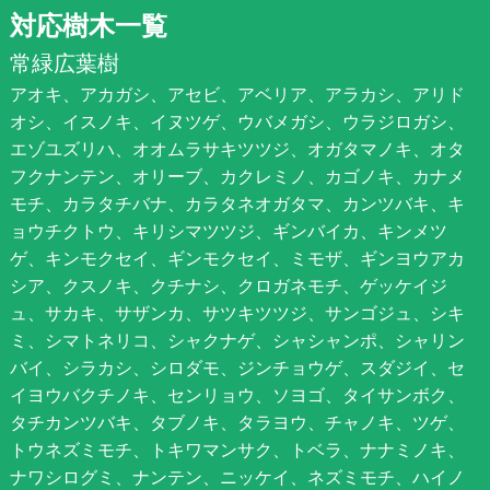
対応樹木一覧
常緑広葉樹
アオキ、アカガシ、アセビ、アベリア、アラカシ、アリド
オシ、イスノキ、イヌツゲ、ウバメガシ、ウラジロガシ、
エゾユズリハ、オオムラサキツツジ、オガタマノキ、オタ
フクナンテン、オリーブ、カクレミノ、カゴノキ、カナメ
モチ、カラタチバナ、カラタネオガタマ、カンツバキ、キ
ョウチクトウ、キリシマツツジ、ギンバイカ、キンメツ
ゲ、キンモクセイ、ギンモクセイ、ミモザ、ギンヨウアカ
シア、クスノキ、クチナシ、クロガネモチ、ゲッケイジ
ュ、サカキ、サザンカ、サツキツツジ、サンゴジュ、シキ
ミ、シマトネリコ、シャクナゲ、シャシャンポ、シャリン
バイ、シラカシ、シロダモ、ジンチョウゲ、スダジイ、セ
イヨウバクチノキ、センリョウ、ソヨゴ、タイサンボク、
タチカンツバキ、タブノキ、タラヨウ、チャノキ、ツゲ、
トウネズミモチ、トキワマンサク、トベラ、ナナミノキ、
ナワシログミ、ナンテン、ニッケイ、ネズミモチ、ハイノ