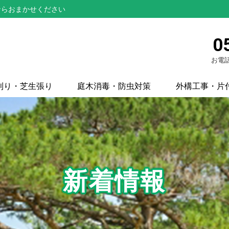
ならおまかせください
0
お電話
刈り・芝生張り
庭木消毒・防虫対策
外構工事・片
新着情報