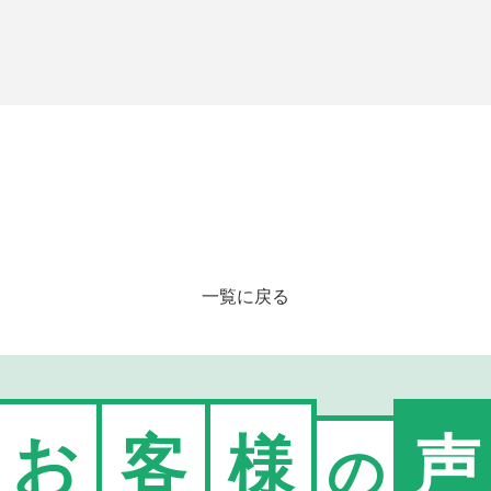
一覧に戻る
お
客
様
声
の