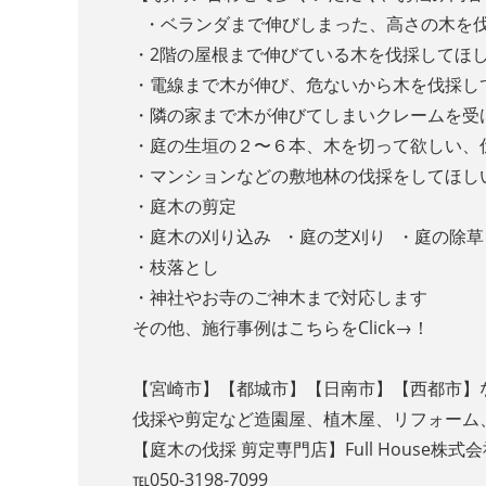
・ベランダまで伸びしまった、高さの木を
・2階の屋根まで伸びている木を伐採してほ
・電線まで木が伸び、危ないから木を伐採
・隣の家まで木が伸びてしまいクレームを
・庭の生垣の２〜６本、木を切って欲しい
・マンションなどの敷地林の伐採をしてほし
・庭木の剪定
・庭木の刈り込み ・庭の芝刈り ・庭の除草
・枝落とし
・神社やお寺のご神木まで対応します
その他、施行事例はこちらをClick→！
【宮崎市】【都城市】【日南市】【西都市】
伐採や剪定など造園屋、植木屋、リフォーム
【庭木の伐採 剪定専門店】Full House株
℡050-3198-7099