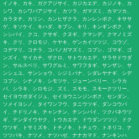
イノキ、カキ、ガクアジサイ、カジカエデ、カジノキ、カ
シワ、カシワバアジサイ、カツラ、ガマズミ、カマツカ、
カラタチ、カリン、カンヒザクラ、カンレンボク、キササ
ゲ、キソケイ、キハダ、キブシ、キリ、キンギンボク、キ
ンシバイ、クコ、クサギ、クヌギ、クマシデ、クマノミズ
キ、クリ、クロモジ、ケヤキ、ゲンカイツツジ、コウゾ、
コデマリ、コナラ、コバノガマズミ、コブシ、ゴマギ、ゴ
ンズイ、サイカチ、ザクロ、サトウカエデ、サラサドウダ
ン、サルスベリ、サワグルミ、サワフタギ、サンザシ、サ
ンシュユ、サンショウ、シジミバナ、シダレヤナギ、シデ
コブシ、シナノキ、シモツケ、ジューンベリー、シラカ
バ、シラキ、シロモジ、ズミ、スモモ、スモークツリー、
セイヨウボダイジュ、セイヨウニンジンボク、センダン、
ソメイヨシノ、タイワンフウ、タニウツギ、ダンコウバ
イ、チドリノキ、チャンチン、チンシバイ、ツクバネウツ
ギ、テンダイウヤク、トウカエデ、ドウダンツツジ、ドク
ウツギ、トサミズキ、トチノキ、トチュウ、トネリコ、ナ
ツツバキ、ナツメ、ナツハゼ、ナナカマド、ナンキンハ