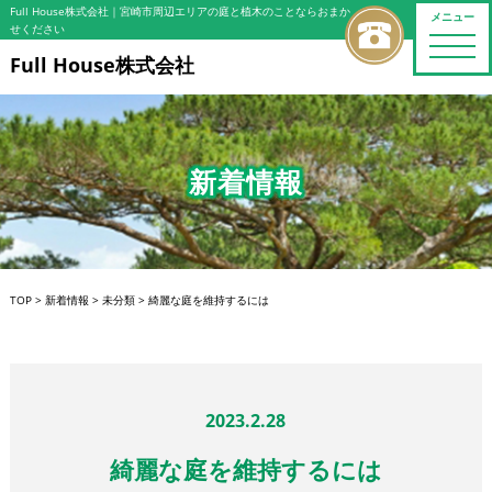
Full House株式会社
｜宮崎市周辺エリアの庭と植木のことならおまか
メニュー
せください
toggle
naviga
Full House株式会社
新着情報
TOP
>
新着情報
>
未分類
>
綺麗な庭を維持するには
2023.2.28
綺麗な庭を維持するには