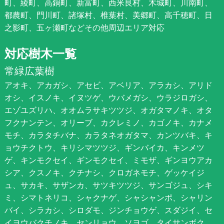
町、綾町、高鍋町、新富町、西米良村、木城町、川南町、
都農町、門川町、諸塚村、椎葉村、美郷町、高千穂町、日
之影町、五ヶ瀬町などその他周辺エリア対応
対応樹木一覧
常緑広葉樹
アオキ、アカガシ、アセビ、アベリア、アラカシ、アリド
オシ、イスノキ、イヌツゲ、ウバメガシ、ウラジロガシ、
エゾユズリハ、オオムラサキツツジ、オガタマノキ、オタ
フクナンテン、オリーブ、カクレミノ、カゴノキ、カナメ
モチ、カラタチバナ、カラタネオガタマ、カンツバキ、キ
ョウチクトウ、キリシマツツジ、ギンバイカ、キンメツ
ゲ、キンモクセイ、ギンモクセイ、ミモザ、ギンヨウアカ
シア、クスノキ、クチナシ、クロガネモチ、ゲッケイジ
ュ、サカキ、サザンカ、サツキツツジ、サンゴジュ、シキ
ミ、シマトネリコ、シャクナゲ、シャシャンポ、シャリン
バイ、シラカシ、シロダモ、ジンチョウゲ、スダジイ、セ
イヨウバクチノキ、センリョウ、ソヨゴ、タイサンボク、