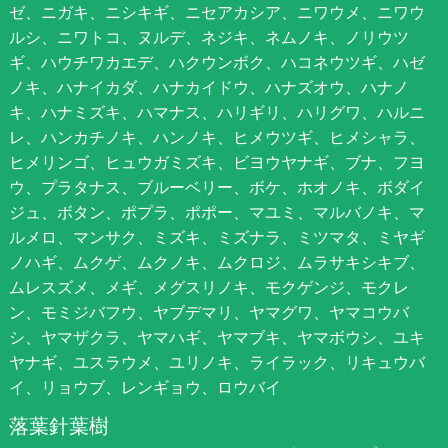
ゼ、ニガキ、ニシキギ、ニセアカシア、ニワウメ、ニワウ
ルシ、ニワトコ、ヌルデ、ネジキ、ネムノキ、ノリウツ
ギ、ハウチワカエデ、ハクウンボク、ハコネウツギ、ハゼ
ノキ、ハナイカダ、ハナカイドウ、ハナズオウ、ハナノ
キ、ハナミズキ、ハマナス、ハリギリ、ハリグワ、ハルニ
レ、ハンカチノキ、ハンノキ、ヒメウツギ、ヒメシャラ、
ヒメリンゴ、ヒュウガミズキ、ビヨウヤナギ、ブナ、フヨ
ウ、プラタナス、ブルーベリー、ボケ、ホオノキ、ボダイ
ジュ、ボタン、ポプラ、ポポー、マユミ、マルバノキ、マ
ルメロ、マンサク、ミズキ、ミズナラ、ミツマタ、ミヤギ
ノハギ、ムクゲ、ムクノキ、ムクロジ、ムラサキシキブ、
ムレスズメ、メギ、メグスリノキ、モクゲンジ、モクレ
ン、モミジバフウ、ヤブデマリ、ヤマグワ、ヤマコウバ
シ、ヤマザクラ、ヤマハギ、ヤマブキ、ヤマボウシ、ユキ
ヤナギ、ユスラウメ、ユリノキ、ライラック、リキュウバ
イ、リョウブ、レンギョウ、ロウバイ
落葉針葉樹