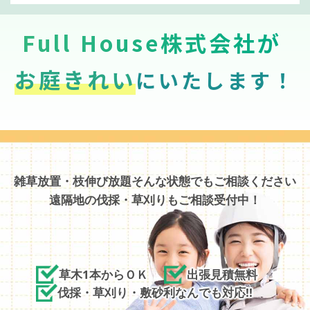
Full House株式会社が
お庭きれい
にいたします！
雑草放置・枝伸び放題そんな状態でもご相談ください
遠隔地の伐採・草刈りもご相談受付中！
草木1本からＯＫ
出張見積無料
伐採・草刈り・敷砂利なんでも対応!!