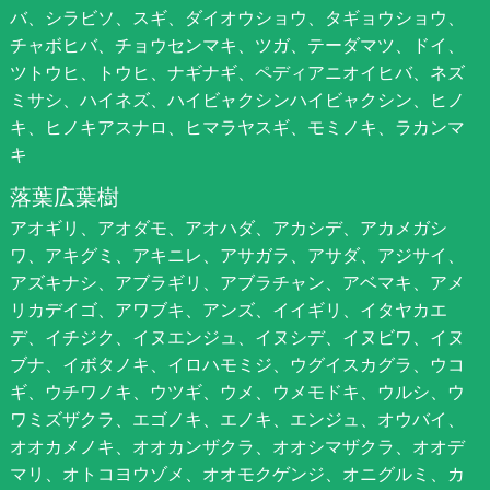
バ、シラビソ、スギ、ダイオウショウ、タギョウショウ、
チャボヒバ、チョウセンマキ、ツガ、テーダマツ、ドイ、
ツトウヒ、トウヒ、ナギナギ、ペディアニオイヒバ、ネズ
ミサシ、ハイネズ、ハイビャクシンハイビャクシン、ヒノ
キ、ヒノキアスナロ、ヒマラヤスギ、モミノキ、ラカンマ
キ
落葉広葉樹
アオギリ、アオダモ、アオハダ、アカシデ、アカメガシ
ワ、アキグミ、アキニレ、アサガラ、アサダ、アジサイ、
アズキナシ、アブラギリ、アブラチャン、アベマキ、アメ
リカデイゴ、アワブキ、アンズ、イイギリ、イタヤカエ
デ、イチジク、イヌエンジュ、イヌシデ、イヌビワ、イヌ
ブナ、イボタノキ、イロハモミジ、ウグイスカグラ、ウコ
ギ、ウチワノキ、ウツギ、ウメ、ウメモドキ、ウルシ、ウ
ワミズザクラ、エゴノキ、エノキ、エンジュ、オウバイ、
オオカメノキ、オオカンザクラ、オオシマザクラ、オオデ
マリ、オトコヨウゾメ、オオモクゲンジ、オニグルミ、カ