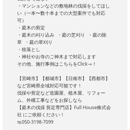
・マンションなどの敷地林の伐採をしてほし
い（一本〜数十本までの大型案件でも対応
可）
・庭木の剪定
・庭木の刈り込み ・庭の芝刈り ・庭の除
草 ・庭の草刈り
・枝落とし
・神社やお寺のご神木まで対応します
その他、施行事例はこちらをClick→！
【宮崎市】【都城市】【日南市】【西都市】
など宮崎県全域対応可能です！
伐採や剪定など造園屋、植木屋、リフォー
ム、外構工事などをお探しなら
【庭木の伐採 剪定専門店】Full House株式会
社 にご依頼ください！
℡050-3198-7099