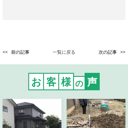
<< 前の記事
一覧に戻る
次の記事 >>
お
客
様
声
の