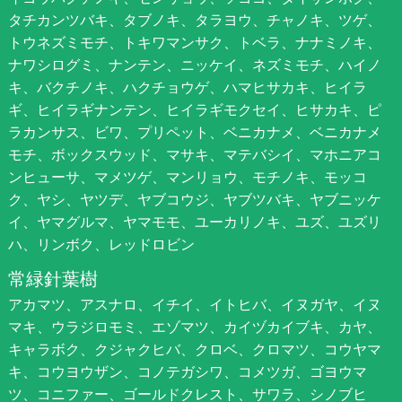
タチカンツバキ、タブノキ、タラヨウ、チャノキ、ツゲ、
トウネズミモチ、トキワマンサク、トベラ、ナナミノキ、
ナワシログミ、ナンテン、ニッケイ、ネズミモチ、ハイノ
キ、バクチノキ、ハクチョウゲ、ハマヒサカキ、ヒイラ
ギ、ヒイラギナンテン、ヒイラギモクセイ、ヒサカキ、ピ
ラカンサス、ビワ、プリペット、ベニカナメ、ベニカナメ
モチ、ボックスウッド、マサキ、マテバシイ、マホニアコ
ンヒューサ、マメツゲ、マンリョウ、モチノキ、モッコ
ク、ヤシ、ヤツデ、ヤブコウジ、ヤブツバキ、ヤブニッケ
イ、ヤマグルマ、ヤマモモ、ユーカリノキ、ユズ、ユズリ
ハ、リンボク、レッドロビン
常緑針葉樹
アカマツ、アスナロ、イチイ、イトヒバ、イヌガヤ、イヌ
マキ、ウラジロモミ、エゾマツ、カイヅカイブキ、カヤ、
キャラボク、クジャクヒバ、クロベ、クロマツ、コウヤマ
キ、コウヨウザン、コノテガシワ、コメツガ、ゴヨウマ
ツ、コニファー、ゴールドクレスト、サワラ、シノブヒ