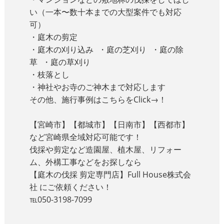
い（一本〜数十本までの大型案件でも対応
可）
・庭木の剪定
・庭木の刈り込み ・庭の芝刈り ・庭の除
草 ・庭の草刈り
・枝落とし
・神社やお寺のご神木まで対応します
その他、施行事例はこちらをClick→！
【宮崎市】【都城市】【日南市】【西都市】
など宮崎県全域対応可能です！
伐採や剪定など造園屋、植木屋、リフォー
ム、外構工事などをお探しなら
【庭木の伐採 剪定専門店】Full House株式会
社 にご依頼ください！
℡050-3198-7099