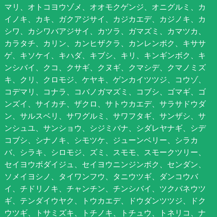
マリ、オトコヨウゾメ、オオモクゲンジ、オニグルミ、カ
イノキ、カキ、ガクアジサイ、カジカエデ、カジノキ、カ
シワ、カシワバアジサイ、カツラ、ガマズミ、カマツカ、
カラタチ、カリン、カンヒザクラ、カンレンボク、キササ
ゲ、キソケイ、キハダ、キブシ、キリ、キンギンボク、キ
ンシバイ、クコ、クサギ、クヌギ、クマシデ、クマノミズ
キ、クリ、クロモジ、ケヤキ、ゲンカイツツジ、コウゾ、
コデマリ、コナラ、コバノガマズミ、コブシ、ゴマギ、ゴ
ンズイ、サイカチ、ザクロ、サトウカエデ、サラサドウダ
ン、サルスベリ、サワグルミ、サワフタギ、サンザシ、サ
ンシュユ、サンショウ、シジミバナ、シダレヤナギ、シデ
コブシ、シナノキ、シモツケ、ジューンベリー、シラカ
バ、シラキ、シロモジ、ズミ、スモモ、スモークツリー、
セイヨウボダイジュ、セイヨウニンジンボク、センダン、
ソメイヨシノ、タイワンフウ、タニウツギ、ダンコウバ
イ、チドリノキ、チャンチン、チンシバイ、ツクバネウツ
ギ、テンダイウヤク、トウカエデ、ドウダンツツジ、ドク
ウツギ、トサミズキ、トチノキ、トチュウ、トネリコ、ナ