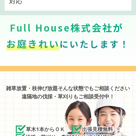
対応
Full House株式会社が
お庭きれい
にいたします！
雑草放置・枝伸び放題そんな状態でもご相談ください
遠隔地の伐採・草刈りもご相談受付中！
草木1本からＯＫ
出張見積無料