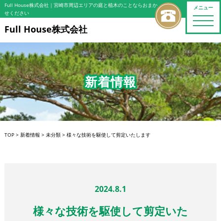
Full House株式会社
｜宮崎市周辺エリアの庭と植木のことならおまか
メニュー
せください
toggle
naviga
Full House株式会社
新着情報
TOP
>
新着情報
>
未分類
>
様々な技術を駆使して剪定いたします
2024.8.1
様々な技術を駆使して剪定いた