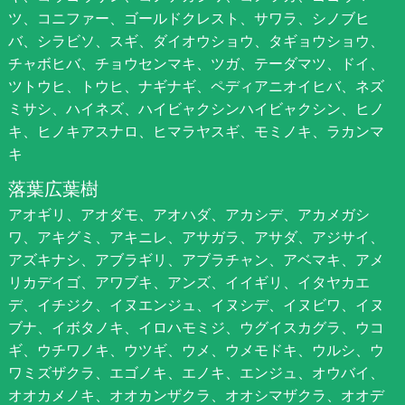
ツ、コニファー、ゴールドクレスト、サワラ、シノブヒ
バ、シラビソ、スギ、ダイオウショウ、タギョウショウ、
チャボヒバ、チョウセンマキ、ツガ、テーダマツ、ドイ、
ツトウヒ、トウヒ、ナギナギ、ペディアニオイヒバ、ネズ
ミサシ、ハイネズ、ハイビャクシンハイビャクシン、ヒノ
キ、ヒノキアスナロ、ヒマラヤスギ、モミノキ、ラカンマ
キ
落葉広葉樹
アオギリ、アオダモ、アオハダ、アカシデ、アカメガシ
ワ、アキグミ、アキニレ、アサガラ、アサダ、アジサイ、
アズキナシ、アブラギリ、アブラチャン、アベマキ、アメ
リカデイゴ、アワブキ、アンズ、イイギリ、イタヤカエ
デ、イチジク、イヌエンジュ、イヌシデ、イヌビワ、イヌ
ブナ、イボタノキ、イロハモミジ、ウグイスカグラ、ウコ
ギ、ウチワノキ、ウツギ、ウメ、ウメモドキ、ウルシ、ウ
ワミズザクラ、エゴノキ、エノキ、エンジュ、オウバイ、
オオカメノキ、オオカンザクラ、オオシマザクラ、オオデ