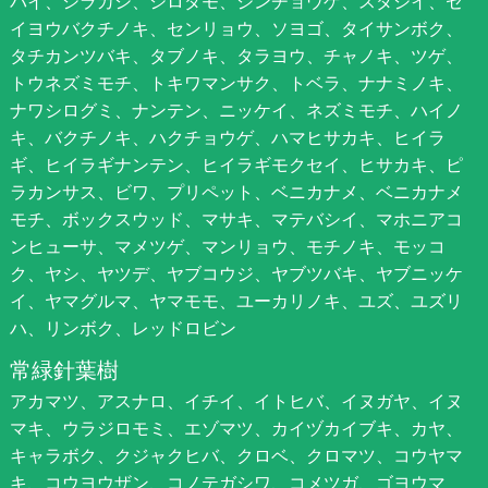
バイ、シラカシ、シロダモ、ジンチョウゲ、スダジイ、セ
イヨウバクチノキ、センリョウ、ソヨゴ、タイサンボク、
タチカンツバキ、タブノキ、タラヨウ、チャノキ、ツゲ、
トウネズミモチ、トキワマンサク、トベラ、ナナミノキ、
ナワシログミ、ナンテン、ニッケイ、ネズミモチ、ハイノ
キ、バクチノキ、ハクチョウゲ、ハマヒサカキ、ヒイラ
ギ、ヒイラギナンテン、ヒイラギモクセイ、ヒサカキ、ピ
ラカンサス、ビワ、プリペット、ベニカナメ、ベニカナメ
モチ、ボックスウッド、マサキ、マテバシイ、マホニアコ
ンヒューサ、マメツゲ、マンリョウ、モチノキ、モッコ
ク、ヤシ、ヤツデ、ヤブコウジ、ヤブツバキ、ヤブニッケ
イ、ヤマグルマ、ヤマモモ、ユーカリノキ、ユズ、ユズリ
ハ、リンボク、レッドロビン
常緑針葉樹
アカマツ、アスナロ、イチイ、イトヒバ、イヌガヤ、イヌ
マキ、ウラジロモミ、エゾマツ、カイヅカイブキ、カヤ、
キャラボク、クジャクヒバ、クロベ、クロマツ、コウヤマ
キ、コウヨウザン、コノテガシワ、コメツガ、ゴヨウマ