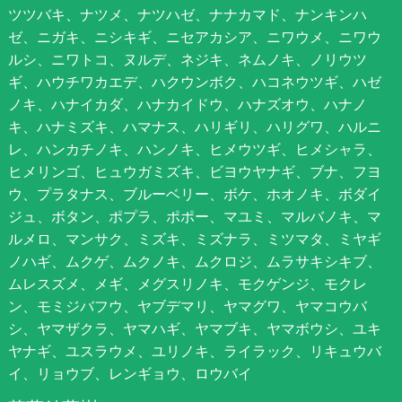
ツツバキ、ナツメ、ナツハゼ、ナナカマド、ナンキンハ
ゼ、ニガキ、ニシキギ、ニセアカシア、ニワウメ、ニワウ
ルシ、ニワトコ、ヌルデ、ネジキ、ネムノキ、ノリウツ
ギ、ハウチワカエデ、ハクウンボク、ハコネウツギ、ハゼ
ノキ、ハナイカダ、ハナカイドウ、ハナズオウ、ハナノ
キ、ハナミズキ、ハマナス、ハリギリ、ハリグワ、ハルニ
レ、ハンカチノキ、ハンノキ、ヒメウツギ、ヒメシャラ、
ヒメリンゴ、ヒュウガミズキ、ビヨウヤナギ、ブナ、フヨ
ウ、プラタナス、ブルーベリー、ボケ、ホオノキ、ボダイ
ジュ、ボタン、ポプラ、ポポー、マユミ、マルバノキ、マ
ルメロ、マンサク、ミズキ、ミズナラ、ミツマタ、ミヤギ
ノハギ、ムクゲ、ムクノキ、ムクロジ、ムラサキシキブ、
ムレスズメ、メギ、メグスリノキ、モクゲンジ、モクレ
ン、モミジバフウ、ヤブデマリ、ヤマグワ、ヤマコウバ
シ、ヤマザクラ、ヤマハギ、ヤマブキ、ヤマボウシ、ユキ
ヤナギ、ユスラウメ、ユリノキ、ライラック、リキュウバ
イ、リョウブ、レンギョウ、ロウバイ