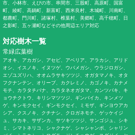
市、小林市、えびの市、串間市、三股町、高原町、国富
町、綾町、高鍋町、新富町、西米良村、木城町、川南町、
都農町、門川町、諸塚村、椎葉村、美郷町、高千穂町、日
之影町、五ヶ瀬町などその他周辺エリア対応
対応樹木一覧
常緑広葉樹
アオキ、アカガシ、アセビ、アベリア、アラカシ、アリド
オシ、イスノキ、イヌツゲ、ウバメガシ、ウラジロガシ、
エゾユズリハ、オオムラサキツツジ、オガタマノキ、オタ
フクナンテン、オリーブ、カクレミノ、カゴノキ、カナメ
モチ、カラタチバナ、カラタネオガタマ、カンツバキ、キ
ョウチクトウ、キリシマツツジ、ギンバイカ、キンメツ
ゲ、キンモクセイ、ギンモクセイ、ミモザ、ギンヨウアカ
シア、クスノキ、クチナシ、クロガネモチ、ゲッケイジ
ュ、サカキ、サザンカ、サツキツツジ、サンゴジュ、シキ
ミ、シマトネリコ、シャクナゲ、シャシャンポ、シャリン