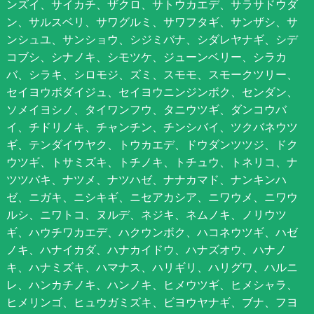
ンズイ、サイカチ、ザクロ、サトウカエデ、サラサドウダ
ン、サルスベリ、サワグルミ、サワフタギ、サンザシ、サ
ンシュユ、サンショウ、シジミバナ、シダレヤナギ、シデ
コブシ、シナノキ、シモツケ、ジューンベリー、シラカ
バ、シラキ、シロモジ、ズミ、スモモ、スモークツリー、
セイヨウボダイジュ、セイヨウニンジンボク、センダン、
ソメイヨシノ、タイワンフウ、タニウツギ、ダンコウバ
イ、チドリノキ、チャンチン、チンシバイ、ツクバネウツ
ギ、テンダイウヤク、トウカエデ、ドウダンツツジ、ドク
ウツギ、トサミズキ、トチノキ、トチュウ、トネリコ、ナ
ツツバキ、ナツメ、ナツハゼ、ナナカマド、ナンキンハ
ゼ、ニガキ、ニシキギ、ニセアカシア、ニワウメ、ニワウ
ルシ、ニワトコ、ヌルデ、ネジキ、ネムノキ、ノリウツ
ギ、ハウチワカエデ、ハクウンボク、ハコネウツギ、ハゼ
ノキ、ハナイカダ、ハナカイドウ、ハナズオウ、ハナノ
キ、ハナミズキ、ハマナス、ハリギリ、ハリグワ、ハルニ
レ、ハンカチノキ、ハンノキ、ヒメウツギ、ヒメシャラ、
ヒメリンゴ、ヒュウガミズキ、ビヨウヤナギ、ブナ、フヨ