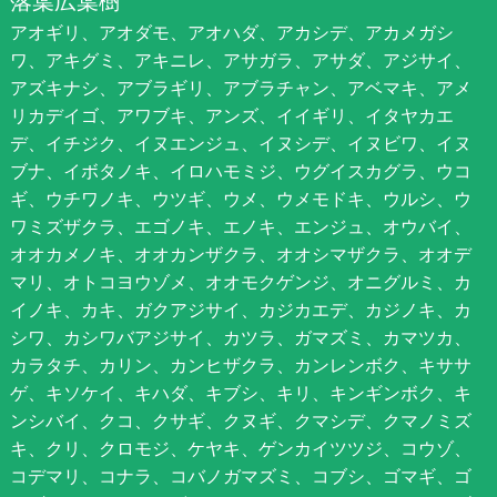
落葉広葉樹
アオギリ、アオダモ、アオハダ、アカシデ、アカメガシ
ワ、アキグミ、アキニレ、アサガラ、アサダ、アジサイ、
アズキナシ、アブラギリ、アブラチャン、アベマキ、アメ
リカデイゴ、アワブキ、アンズ、イイギリ、イタヤカエ
デ、イチジク、イヌエンジュ、イヌシデ、イヌビワ、イヌ
ブナ、イボタノキ、イロハモミジ、ウグイスカグラ、ウコ
ギ、ウチワノキ、ウツギ、ウメ、ウメモドキ、ウルシ、ウ
ワミズザクラ、エゴノキ、エノキ、エンジュ、オウバイ、
オオカメノキ、オオカンザクラ、オオシマザクラ、オオデ
マリ、オトコヨウゾメ、オオモクゲンジ、オニグルミ、カ
イノキ、カキ、ガクアジサイ、カジカエデ、カジノキ、カ
シワ、カシワバアジサイ、カツラ、ガマズミ、カマツカ、
カラタチ、カリン、カンヒザクラ、カンレンボク、キササ
ゲ、キソケイ、キハダ、キブシ、キリ、キンギンボク、キ
ンシバイ、クコ、クサギ、クヌギ、クマシデ、クマノミズ
キ、クリ、クロモジ、ケヤキ、ゲンカイツツジ、コウゾ、
コデマリ、コナラ、コバノガマズミ、コブシ、ゴマギ、ゴ