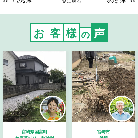
<< 前の記事
一覧に戻る
次の記事 >>
お
客
様
声
の
宮崎県国富町
宮崎市