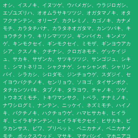
オシ、イスノキ、イヌツゲ、ウバメガシ、ウラジロガシ、
エゾユズリハ、オオムラサキツツジ、オガタマノキ、オタ
フクナンテン、オリーブ、カクレミノ、カゴノキ、カナメ
モチ、カラタチバナ、カラタネオガタマ、カンツバキ、キ
ョウチクトウ、キリシマツツジ、ギンバイカ、キンメツ
ゲ、キンモクセイ、ギンモクセイ、ミモザ、ギンヨウアカ
シア、クスノキ、クチナシ、クロガネモチ、ゲッケイジ
ュ、サカキ、サザンカ、サツキツツジ、サンゴジュ、シキ
ミ、シマトネリコ、シャクナゲ、シャシャンポ、シャリン
バイ、シラカシ、シロダモ、ジンチョウゲ、スダジイ、セ
イヨウバクチノキ、センリョウ、ソヨゴ、タイサンボク、
タチカンツバキ、タブノキ、タラヨウ、チャノキ、ツゲ、
トウネズミモチ、トキワマンサク、トベラ、ナナミノキ、
ナワシログミ、ナンテン、ニッケイ、ネズミモチ、ハイノ
キ、バクチノキ、ハクチョウゲ、ハマヒサカキ、ヒイラ
ギ、ヒイラギナンテン、ヒイラギモクセイ、ヒサカキ、ピ
ラカンサス、ビワ、プリペット、ベニカナメ、ベニカナメ
モチ、ボックスウッド、マサキ、マテバシイ、マホニアコ