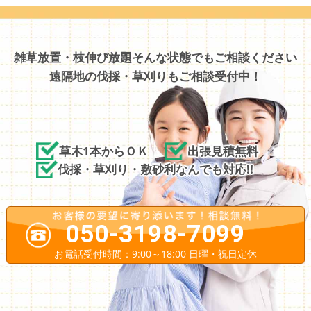
雑草放置・枝伸び放題そんな状態でもご相談ください
遠隔地の伐採・草刈りもご相談受付中！
草木1本からＯＫ
出張見積無料
伐採・草刈り・敷砂利なんでも対応!!
050-3198-7099
お電話受付時間：9:00～18:00 日曜・祝日定休