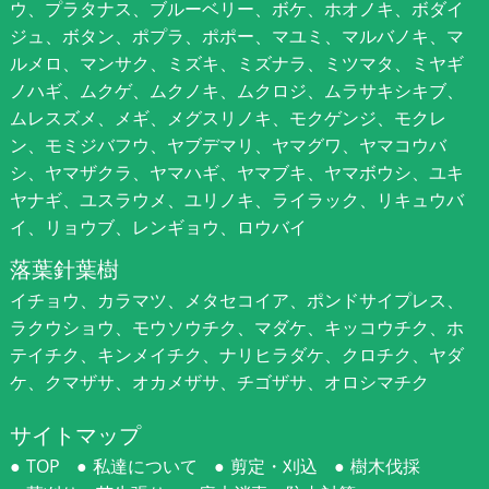
ウ、プラタナス、ブルーベリー、ボケ、ホオノキ、ボダイ
ジュ、ボタン、ポプラ、ポポー、マユミ、マルバノキ、マ
ルメロ、マンサク、ミズキ、ミズナラ、ミツマタ、ミヤギ
ノハギ、ムクゲ、ムクノキ、ムクロジ、ムラサキシキブ、
ムレスズメ、メギ、メグスリノキ、モクゲンジ、モクレ
ン、モミジバフウ、ヤブデマリ、ヤマグワ、ヤマコウバ
シ、ヤマザクラ、ヤマハギ、ヤマブキ、ヤマボウシ、ユキ
ヤナギ、ユスラウメ、ユリノキ、ライラック、リキュウバ
イ、リョウブ、レンギョウ、ロウバイ
落葉針葉樹
イチョウ、カラマツ、メタセコイア、ポンドサイプレス、
ラクウショウ、モウソウチク、マダケ、キッコウチク、ホ
テイチク、キンメイチク、ナリヒラダケ、クロチク、ヤダ
ケ、クマザサ、オカメザサ、チゴザサ、オロシマチク
サイトマップ
TOP
私達について
剪定・刈込
樹木伐採