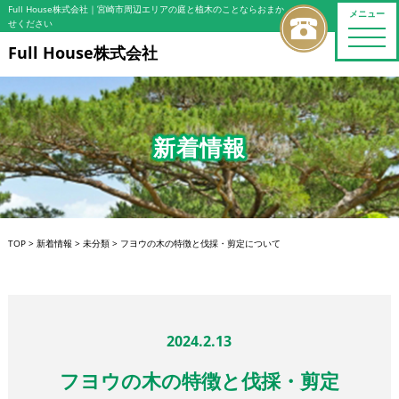
Full House株式会社
｜宮崎市周辺エリアの庭と植木のことならおまか
メニュー
せください
toggle
naviga
Full House株式会社
新着情報
TOP
>
新着情報
>
未分類
>
フヨウの木の特徴と伐採・剪定について
2024.2.13
フヨウの木の特徴と伐採・剪定