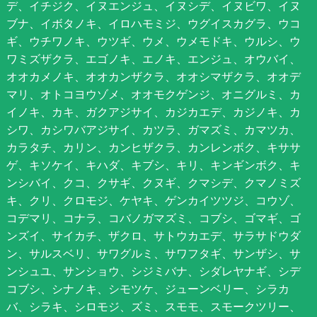
デ、イチジク、イヌエンジュ、イヌシデ、イヌビワ、イヌ
ブナ、イボタノキ、イロハモミジ、ウグイスカグラ、ウコ
ギ、ウチワノキ、ウツギ、ウメ、ウメモドキ、ウルシ、ウ
ワミズザクラ、エゴノキ、エノキ、エンジュ、オウバイ、
オオカメノキ、オオカンザクラ、オオシマザクラ、オオデ
マリ、オトコヨウゾメ、オオモクゲンジ、オニグルミ、カ
イノキ、カキ、ガクアジサイ、カジカエデ、カジノキ、カ
シワ、カシワバアジサイ、カツラ、ガマズミ、カマツカ、
カラタチ、カリン、カンヒザクラ、カンレンボク、キササ
ゲ、キソケイ、キハダ、キブシ、キリ、キンギンボク、キ
ンシバイ、クコ、クサギ、クヌギ、クマシデ、クマノミズ
キ、クリ、クロモジ、ケヤキ、ゲンカイツツジ、コウゾ、
コデマリ、コナラ、コバノガマズミ、コブシ、ゴマギ、ゴ
ンズイ、サイカチ、ザクロ、サトウカエデ、サラサドウダ
ン、サルスベリ、サワグルミ、サワフタギ、サンザシ、サ
ンシュユ、サンショウ、シジミバナ、シダレヤナギ、シデ
コブシ、シナノキ、シモツケ、ジューンベリー、シラカ
バ、シラキ、シロモジ、ズミ、スモモ、スモークツリー、