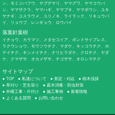
ン、モミジバフウ、ヤブデマリ、ヤマグワ、ヤマコウバ
シ、ヤマザクラ、ヤマハギ、ヤマブキ、ヤマボウシ、ユキ
ヤナギ、ユスラウメ、ユリノキ、ライラック、リキュウバ
イ、リョウブ、レンギョウ、ロウバイ
落葉針葉樹
イチョウ、カラマツ、メタセコイア、ポンドサイプレス、
ラクウショウ、モウソウチク、マダケ、キッコウチク、ホ
テイチク、キンメイチク、ナリヒラダケ、クロチク、ヤダ
ケ、クマザサ、オカメザサ、チゴザサ、オロシマチク
サイトマップ
TOP
私達について
剪定・刈込
樹木伐採
草刈り・芝生張り
庭木消毒・防虫対策
外構工事・片付け
施工事例
新着情報
よくある質問
お問い合わせ