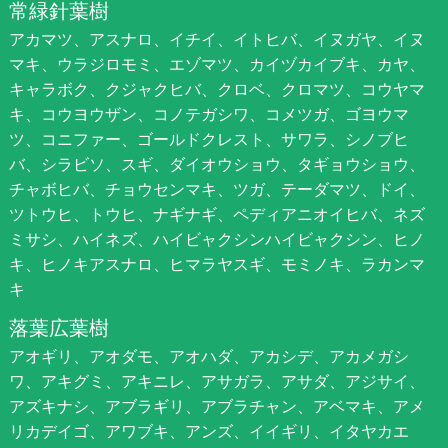
常緑針葉樹
アカマツ、アスナロ、イチイ、イトヒバ、イヌガヤ、イヌ
マキ、ウラジロモミ、エゾマツ、カイヅカイブキ、カヤ、
キャラボク、クジャクヒバ、クロベ、クロマツ、コウヤマ
キ、コウヨウザン、コノテガシワ、コメツガ、ゴヨウマ
ツ、コニファー、ゴールドクレスト、サワラ、シノブヒ
バ、シラビソ、スギ、ダイオウショウ、タギョウショウ、
チャボヒバ、チョウセンマキ、ツガ、テーダマツ、ドイ、
ツトウヒ、トウヒ、ナギナギ、ペディアニオイヒバ、ネズ
ミサシ、ハイネズ、ハイビャクシンハイビャクシン、ヒノ
キ、ヒノキアスナロ、ヒマラヤスギ、モミノキ、ラカンマ
キ
落葉広葉樹
アオギリ、アオダモ、アオハダ、アカシデ、アカメガシ
ワ、アキグミ、アキニレ、アサガラ、アサダ、アジサイ、
アズキナシ、アブラギリ、アブラチャン、アベマキ、アメ
リカデイゴ、アワブキ、アンズ、イイギリ、イタヤカエ