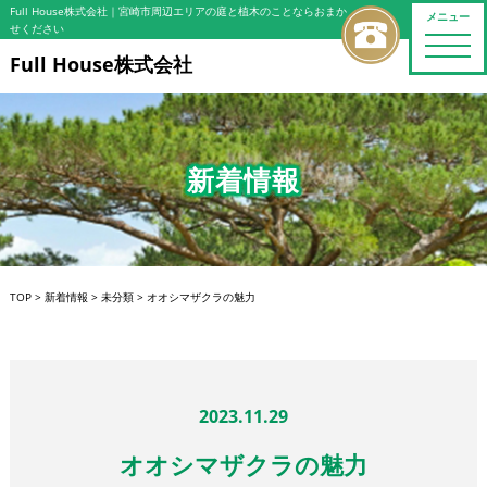
Full House株式会社
｜宮崎市周辺エリアの庭と植木のことならおまか
メニュー
せください
toggle
naviga
Full House株式会社
新着情報
TOP
>
新着情報
>
未分類
>
オオシマザクラの魅力
2023.11.29
オオシマザクラの魅力