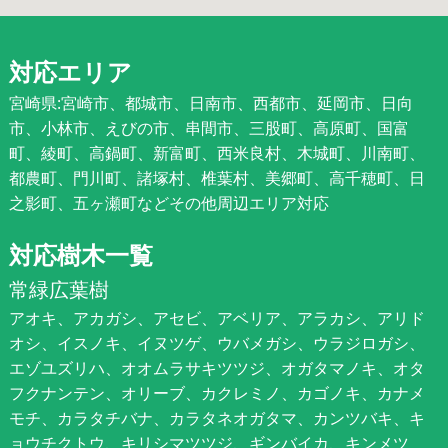
対応エリア
宮崎県:宮崎市、都城市、日南市、西都市、延岡市、日向
市、小林市、えびの市、串間市、三股町、高原町、国富
町、綾町、高鍋町、新富町、西米良村、木城町、川南町、
都農町、門川町、諸塚村、椎葉村、美郷町、高千穂町、日
之影町、五ヶ瀬町などその他周辺エリア対応
対応樹木一覧
常緑広葉樹
アオキ、アカガシ、アセビ、アベリア、アラカシ、アリド
オシ、イスノキ、イヌツゲ、ウバメガシ、ウラジロガシ、
エゾユズリハ、オオムラサキツツジ、オガタマノキ、オタ
フクナンテン、オリーブ、カクレミノ、カゴノキ、カナメ
モチ、カラタチバナ、カラタネオガタマ、カンツバキ、キ
ョウチクトウ、キリシマツツジ、ギンバイカ、キンメツ