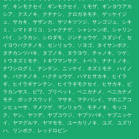
ゲ、キンモクセイ、ギンモクセイ、ミモザ、ギンヨウアカ
シア、クスノキ、クチナシ、クロガネモチ、ゲッケイジ
ュ、サカキ、サザンカ、サツキツツジ、サンゴジュ、シキ
ミ、シマトネリコ、シャクナゲ、シャシャンポ、シャリン
バイ、シラカシ、シロダモ、ジンチョウゲ、スダジイ、セ
イヨウバクチノキ、センリョウ、ソヨゴ、タイサンボク、
タチカンツバキ、タブノキ、タラヨウ、チャノキ、ツゲ、
トウネズミモチ、トキワマンサク、トベラ、ナナミノキ、
ナワシログミ、ナンテン、ニッケイ、ネズミモチ、ハイノ
キ、バクチノキ、ハクチョウゲ、ハマヒサカキ、ヒイラ
ギ、ヒイラギナンテン、ヒイラギモクセイ、ヒサカキ、ピ
ラカンサス、ビワ、プリペット、ベニカナメ、ベニカナメ
モチ、ボックスウッド、マサキ、マテバシイ、マホニアコ
ンヒューサ、マメツゲ、マンリョウ、モチノキ、モッコ
ク、ヤシ、ヤツデ、ヤブコウジ、ヤブツバキ、ヤブニッケ
イ、ヤマグルマ、ヤマモモ、ユーカリノキ、ユズ、ユズリ
ハ、リンボク、レッドロビン