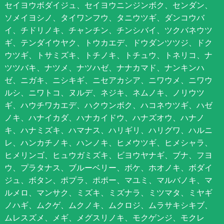
セイヨウボダイジュ、セイヨウニンジンボク、センダン、
ソメイヨシノ、タイワンフウ、タニウツギ、ダンコウバ
イ、チドリノキ、チャンチン、チンシバイ、ツクバネウツ
ギ、テンダイウヤク、トウカエデ、ドウダンツツジ、ドク
ウツギ、トサミズキ、トチノキ、トチュウ、トネリコ、ナ
ツツバキ、ナツメ、ナツハゼ、ナナカマド、ナンキンハ
ゼ、ニガキ、ニシキギ、ニセアカシア、ニワウメ、ニワウ
ルシ、ニワトコ、ヌルデ、ネジキ、ネムノキ、ノリウツ
ギ、ハウチワカエデ、ハクウンボク、ハコネウツギ、ハゼ
ノキ、ハナイカダ、ハナカイドウ、ハナズオウ、ハナノ
キ、ハナミズキ、ハマナス、ハリギリ、ハリグワ、ハルニ
レ、ハンカチノキ、ハンノキ、ヒメウツギ、ヒメシャラ、
ヒメリンゴ、ヒュウガミズキ、ビヨウヤナギ、ブナ、フヨ
ウ、プラタナス、ブルーベリー、ボケ、ホオノキ、ボダイ
ジュ、ボタン、ポプラ、ポポー、マユミ、マルバノキ、マ
ルメロ、マンサク、ミズキ、ミズナラ、ミツマタ、ミヤギ
ノハギ、ムクゲ、ムクノキ、ムクロジ、ムラサキシキブ、
ムレスズメ、メギ、メグスリノキ、モクゲンジ、モクレ