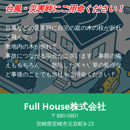
台風・災害時にご用命ください！
台風などの災害時に自宅の庭の木の枝が折れ
て飛んで・・・
敷地内の木が倒れて・・・
事故につながる場合がございます。事前の備
えももちろん、 散乱した木々や草の処理な
ど事後のことでも当社をご用命ください！
Full House株式会社
〒880-0801
宮崎県宮崎市元宮町8-23