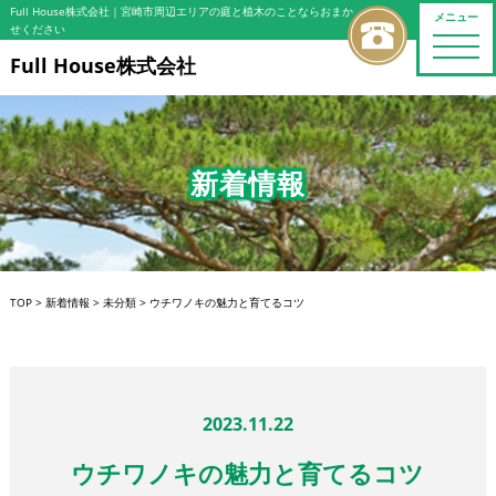
Full House株式会社
｜宮崎市周辺エリアの庭と植木のことならおまか
メニュー
せください
toggle
naviga
Full House株式会社
新着情報
TOP
>
新着情報
>
未分類
>
ウチワノキの魅力と育てるコツ
2023.11.22
ウチワノキの魅力と育てるコツ