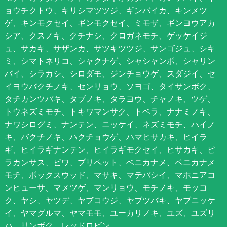
ョウチクトウ、キリシマツツジ、ギンバイカ、キンメツ
ゲ、キンモクセイ、ギンモクセイ、ミモザ、ギンヨウアカ
シア、クスノキ、クチナシ、クロガネモチ、ゲッケイジ
ュ、サカキ、サザンカ、サツキツツジ、サンゴジュ、シキ
ミ、シマトネリコ、シャクナゲ、シャシャンポ、シャリン
バイ、シラカシ、シロダモ、ジンチョウゲ、スダジイ、セ
イヨウバクチノキ、センリョウ、ソヨゴ、タイサンボク、
タチカンツバキ、タブノキ、タラヨウ、チャノキ、ツゲ、
トウネズミモチ、トキワマンサク、トベラ、ナナミノキ、
ナワシログミ、ナンテン、ニッケイ、ネズミモチ、ハイノ
キ、バクチノキ、ハクチョウゲ、ハマヒサカキ、ヒイラ
ギ、ヒイラギナンテン、ヒイラギモクセイ、ヒサカキ、ピ
ラカンサス、ビワ、プリペット、ベニカナメ、ベニカナメ
モチ、ボックスウッド、マサキ、マテバシイ、マホニアコ
ンヒューサ、マメツゲ、マンリョウ、モチノキ、モッコ
ク、ヤシ、ヤツデ、ヤブコウジ、ヤブツバキ、ヤブニッケ
イ、ヤマグルマ、ヤマモモ、ユーカリノキ、ユズ、ユズリ
ハ、リンボク、レッドロビン