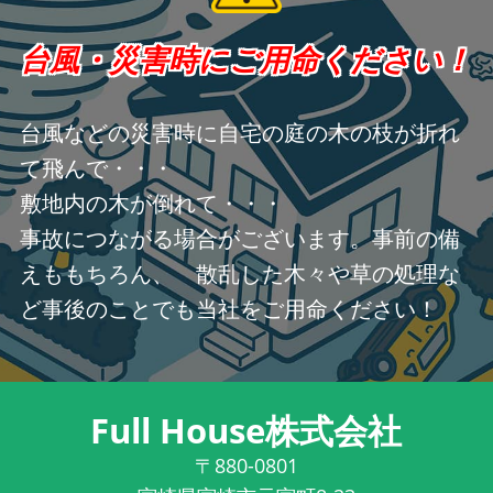
台風・災害時にご用命ください！
台風などの災害時に自宅の庭の木の枝が折れ
て飛んで・・・
敷地内の木が倒れて・・・
事故につながる場合がございます。事前の備
えももちろん、 散乱した木々や草の処理な
ど事後のことでも当社をご用命ください！
Full House株式会社
〒880-0801