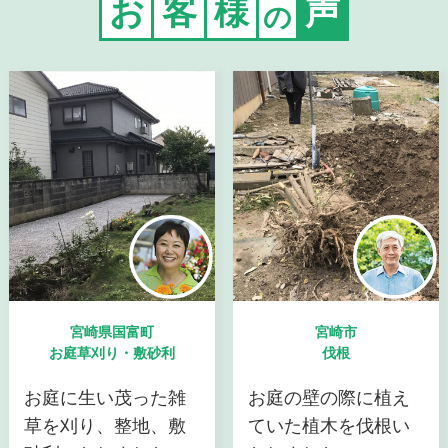
お
客
様
声
の
宮崎県国富町
宮崎市
お庭草刈り・敷砂利
伐根
お庭に生い茂った雑
お庭の壁の際に植え
草を刈り、整地、敷
ていた植木を伐根い