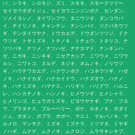
バ、シラキ、シロモジ、ズミ、スモモ、スモークツリー、
セイヨウボダイジュ、セイヨウニンジンボク、センダン、
ソメイヨシノ、タイワンフウ、タニウツギ、ダンコウバ
イ、チドリノキ、チャンチン、チンシバイ、ツクバネウツ
ギ、テンダイウヤク、トウカエデ、ドウダンツツジ、ドク
ウツギ、トサミズキ、トチノキ、トチュウ、トネリコ、ナ
ツツバキ、ナツメ、ナツハゼ、ナナカマド、ナンキンハ
ゼ、ニガキ、ニシキギ、ニセアカシア、ニワウメ、ニワウ
ルシ、ニワトコ、ヌルデ、ネジキ、ネムノキ、ノリウツ
ギ、ハウチワカエデ、ハクウンボク、ハコネウツギ、ハゼ
ノキ、ハナイカダ、ハナカイドウ、ハナズオウ、ハナノ
キ、ハナミズキ、ハマナス、ハリギリ、ハリグワ、ハルニ
レ、ハンカチノキ、ハンノキ、ヒメウツギ、ヒメシャラ、
ヒメリンゴ、ヒュウガミズキ、ビヨウヤナギ、ブナ、フヨ
ウ、プラタナス、ブルーベリー、ボケ、ホオノキ、ボダイ
ジュ、ボタン、ポプラ、ポポー、マユミ、マルバノキ、マ
ルメロ、マンサク、ミズキ、ミズナラ、ミツマタ、ミヤギ
ノハギ、ムクゲ、ムクノキ、ムクロジ、ムラサキシキブ、