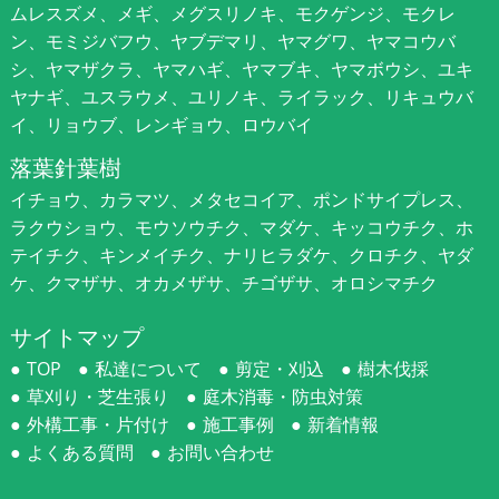
ムレスズメ、メギ、メグスリノキ、モクゲンジ、モクレ
ン、モミジバフウ、ヤブデマリ、ヤマグワ、ヤマコウバ
シ、ヤマザクラ、ヤマハギ、ヤマブキ、ヤマボウシ、ユキ
ヤナギ、ユスラウメ、ユリノキ、ライラック、リキュウバ
イ、リョウブ、レンギョウ、ロウバイ
落葉針葉樹
イチョウ、カラマツ、メタセコイア、ポンドサイプレス、
ラクウショウ、モウソウチク、マダケ、キッコウチク、ホ
テイチク、キンメイチク、ナリヒラダケ、クロチク、ヤダ
ケ、クマザサ、オカメザサ、チゴザサ、オロシマチク
サイトマップ
TOP
私達について
剪定・刈込
樹木伐採
草刈り・芝生張り
庭木消毒・防虫対策
外構工事・片付け
施工事例
新着情報
よくある質問
お問い合わせ