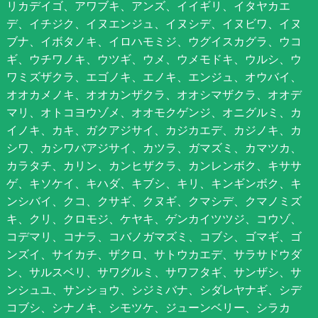
リカデイゴ、アワブキ、アンズ、イイギリ、イタヤカエ
デ、イチジク、イヌエンジュ、イヌシデ、イヌビワ、イヌ
ブナ、イボタノキ、イロハモミジ、ウグイスカグラ、ウコ
ギ、ウチワノキ、ウツギ、ウメ、ウメモドキ、ウルシ、ウ
ワミズザクラ、エゴノキ、エノキ、エンジュ、オウバイ、
オオカメノキ、オオカンザクラ、オオシマザクラ、オオデ
マリ、オトコヨウゾメ、オオモクゲンジ、オニグルミ、カ
イノキ、カキ、ガクアジサイ、カジカエデ、カジノキ、カ
シワ、カシワバアジサイ、カツラ、ガマズミ、カマツカ、
カラタチ、カリン、カンヒザクラ、カンレンボク、キササ
ゲ、キソケイ、キハダ、キブシ、キリ、キンギンボク、キ
ンシバイ、クコ、クサギ、クヌギ、クマシデ、クマノミズ
キ、クリ、クロモジ、ケヤキ、ゲンカイツツジ、コウゾ、
コデマリ、コナラ、コバノガマズミ、コブシ、ゴマギ、ゴ
ンズイ、サイカチ、ザクロ、サトウカエデ、サラサドウダ
ン、サルスベリ、サワグルミ、サワフタギ、サンザシ、サ
ンシュユ、サンショウ、シジミバナ、シダレヤナギ、シデ
コブシ、シナノキ、シモツケ、ジューンベリー、シラカ