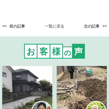
<< 前の記事
一覧に戻る
次の記事 >>
お
客
様
声
の