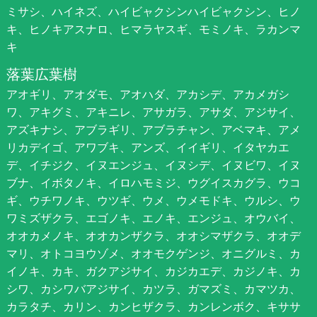
ミサシ、ハイネズ、ハイビャクシンハイビャクシン、ヒノ
キ、ヒノキアスナロ、ヒマラヤスギ、モミノキ、ラカンマ
キ
落葉広葉樹
アオギリ、アオダモ、アオハダ、アカシデ、アカメガシ
ワ、アキグミ、アキニレ、アサガラ、アサダ、アジサイ、
アズキナシ、アブラギリ、アブラチャン、アベマキ、アメ
リカデイゴ、アワブキ、アンズ、イイギリ、イタヤカエ
デ、イチジク、イヌエンジュ、イヌシデ、イヌビワ、イヌ
ブナ、イボタノキ、イロハモミジ、ウグイスカグラ、ウコ
ギ、ウチワノキ、ウツギ、ウメ、ウメモドキ、ウルシ、ウ
ワミズザクラ、エゴノキ、エノキ、エンジュ、オウバイ、
オオカメノキ、オオカンザクラ、オオシマザクラ、オオデ
マリ、オトコヨウゾメ、オオモクゲンジ、オニグルミ、カ
イノキ、カキ、ガクアジサイ、カジカエデ、カジノキ、カ
シワ、カシワバアジサイ、カツラ、ガマズミ、カマツカ、
カラタチ、カリン、カンヒザクラ、カンレンボク、キササ