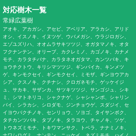
対応樹木一覧
常緑広葉樹
アオキ、アカガシ、アセビ、アベリア、アラカシ、アリド
オシ、イスノキ、イヌツゲ、ウバメガシ、ウラジロガシ、
エゾユズリハ、オオムラサキツツジ、オガタマノキ、オタ
フクナンテン、オリーブ、カクレミノ、カゴノキ、カナメ
モチ、カラタチバナ、カラタネオガタマ、カンツバキ、キ
ョウチクトウ、キリシマツツジ、ギンバイカ、キンメツ
ゲ、キンモクセイ、ギンモクセイ、ミモザ、ギンヨウアカ
シア、クスノキ、クチナシ、クロガネモチ、ゲッケイジ
ュ、サカキ、サザンカ、サツキツツジ、サンゴジュ、シキ
ミ、シマトネリコ、シャクナゲ、シャシャンポ、シャリン
バイ、シラカシ、シロダモ、ジンチョウゲ、スダジイ、セ
イヨウバクチノキ、センリョウ、ソヨゴ、タイサンボク、
タチカンツバキ、タブノキ、タラヨウ、チャノキ、ツゲ、
トウネズミモチ、トキワマンサク、トベラ、ナナミノキ、
ナワシログミ、ナンテン、ニッケイ、ネズミモチ、ハイノ