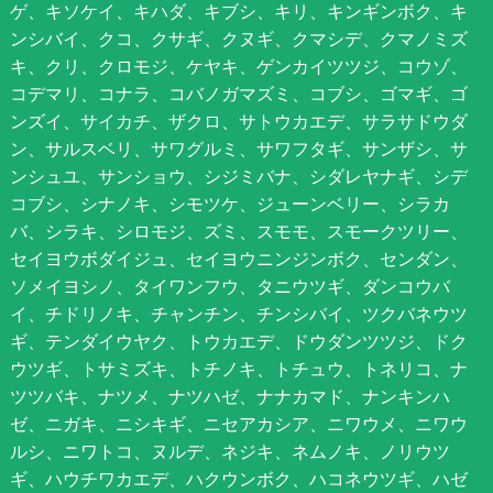
ゲ、キソケイ、キハダ、キブシ、キリ、キンギンボク、キ
ンシバイ、クコ、クサギ、クヌギ、クマシデ、クマノミズ
キ、クリ、クロモジ、ケヤキ、ゲンカイツツジ、コウゾ、
コデマリ、コナラ、コバノガマズミ、コブシ、ゴマギ、ゴ
ンズイ、サイカチ、ザクロ、サトウカエデ、サラサドウダ
ン、サルスベリ、サワグルミ、サワフタギ、サンザシ、サ
ンシュユ、サンショウ、シジミバナ、シダレヤナギ、シデ
コブシ、シナノキ、シモツケ、ジューンベリー、シラカ
バ、シラキ、シロモジ、ズミ、スモモ、スモークツリー、
セイヨウボダイジュ、セイヨウニンジンボク、センダン、
ソメイヨシノ、タイワンフウ、タニウツギ、ダンコウバ
イ、チドリノキ、チャンチン、チンシバイ、ツクバネウツ
ギ、テンダイウヤク、トウカエデ、ドウダンツツジ、ドク
ウツギ、トサミズキ、トチノキ、トチュウ、トネリコ、ナ
ツツバキ、ナツメ、ナツハゼ、ナナカマド、ナンキンハ
ゼ、ニガキ、ニシキギ、ニセアカシア、ニワウメ、ニワウ
ルシ、ニワトコ、ヌルデ、ネジキ、ネムノキ、ノリウツ
ギ、ハウチワカエデ、ハクウンボク、ハコネウツギ、ハゼ