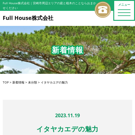
Full House株式会社
｜宮崎市周辺エリアの庭と植木のことならおまか
メニュー
せください
toggle
naviga
Full House株式会社
新着情報
TOP
>
新着情報
>
未分類
>
イタヤカエデの魅力
2023.11.19
イタヤカエデの魅力