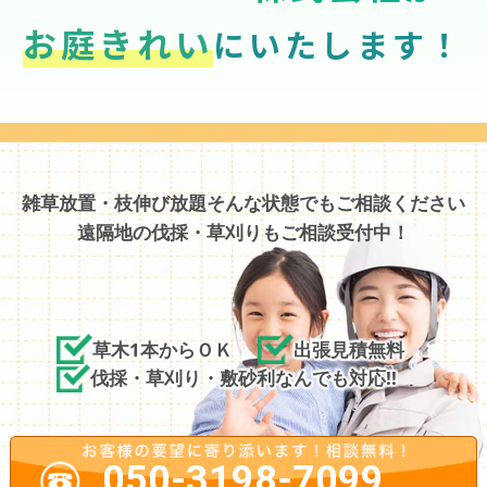
お庭きれい
にいたします！
雑草放置・枝伸び放題そんな状態でもご相談ください
遠隔地の伐採・草刈りもご相談受付中！
草木1本からＯＫ
出張見積無料
伐採・草刈り・敷砂利なんでも対応!!
050-3198-7099