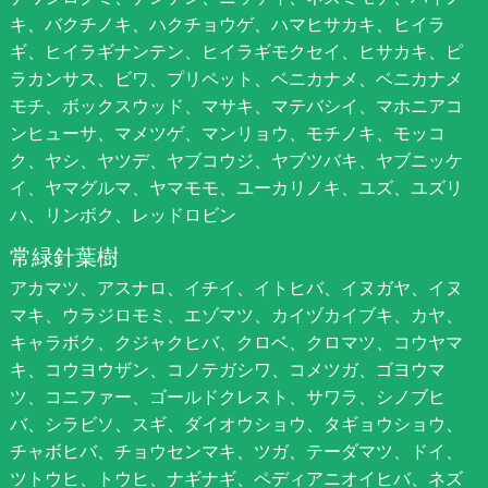
キ、バクチノキ、ハクチョウゲ、ハマヒサカキ、ヒイラ
ギ、ヒイラギナンテン、ヒイラギモクセイ、ヒサカキ、ピ
ラカンサス、ビワ、プリペット、ベニカナメ、ベニカナメ
モチ、ボックスウッド、マサキ、マテバシイ、マホニアコ
ンヒューサ、マメツゲ、マンリョウ、モチノキ、モッコ
ク、ヤシ、ヤツデ、ヤブコウジ、ヤブツバキ、ヤブニッケ
イ、ヤマグルマ、ヤマモモ、ユーカリノキ、ユズ、ユズリ
ハ、リンボク、レッドロビン
常緑針葉樹
アカマツ、アスナロ、イチイ、イトヒバ、イヌガヤ、イヌ
マキ、ウラジロモミ、エゾマツ、カイヅカイブキ、カヤ、
キャラボク、クジャクヒバ、クロベ、クロマツ、コウヤマ
キ、コウヨウザン、コノテガシワ、コメツガ、ゴヨウマ
ツ、コニファー、ゴールドクレスト、サワラ、シノブヒ
バ、シラビソ、スギ、ダイオウショウ、タギョウショウ、
チャボヒバ、チョウセンマキ、ツガ、テーダマツ、ドイ、
ツトウヒ、トウヒ、ナギナギ、ペディアニオイヒバ、ネズ