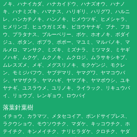
ノキ、ハナイカダ、ハナカイドウ、ハナズオウ、ハナノ
キ、ハナミズキ、ハマナス、ハリギリ、ハリグワ、ハルニ
レ、ハンカチノキ、ハンノキ、ヒメウツギ、ヒメシャラ、
ヒメリンゴ、ヒュウガミズキ、ビヨウヤナギ、ブナ、フヨ
ウ、プラタナス、ブルーベリー、ボケ、ホオノキ、ボダイ
ジュ、ボタン、ポプラ、ポポー、マユミ、マルバノキ、マ
ルメロ、マンサク、ミズキ、ミズナラ、ミツマタ、ミヤギ
ノハギ、ムクゲ、ムクノキ、ムクロジ、ムラサキシキブ、
ムレスズメ、メギ、メグスリノキ、モクゲンジ、モクレ
ン、モミジバフウ、ヤブデマリ、ヤマグワ、ヤマコウバ
シ、ヤマザクラ、ヤマハギ、ヤマブキ、ヤマボウシ、ユキ
ヤナギ、ユスラウメ、ユリノキ、ライラック、リキュウバ
イ、リョウブ、レンギョウ、ロウバイ
落葉針葉樹
イチョウ、カラマツ、メタセコイア、ポンドサイプレス、
ラクウショウ、モウソウチク、マダケ、キッコウチク、ホ
テイチク、キンメイチク、ナリヒラダケ、クロチク、ヤダ